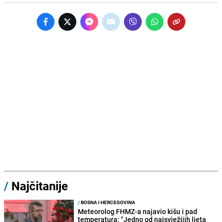
/
Najčitanije
/
BOSNA I HERCEGOVINA
Meteorolog FHMZ-a najavio kišu i pad
temperatura: "Jedno od najsvježijih ljeta