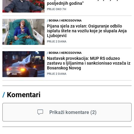
posljednjih godina"
PRIJE OKO 7H
/
BOSNA I HERCEGOVINA
Pijana sjela za volan: Osiguranje odbilo
isplatu štete na vozilu koje je slupala Anja
Ljubojević
PRIJE 2 DANA
/
BOSNA I HERCEGOVINA
Nastavak provokacija: MUP RS oduzeo
zastavu s ljiljanima i sankcionisao vozača iz
Bosanskog Novog
PRIJE 2 DANA
/
Komentari
Prikaži komentare
(
2
)