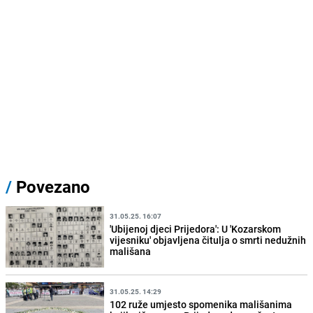
/
Povezano
31.05.25. 16:07
'Ubijenoj djeci Prijedora': U 'Kozarskom
vijesniku' objavljena čitulja o smrti nedužnih
mališana
31.05.25. 14:29
102 ruže umjesto spomenika mališanima