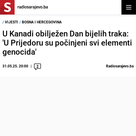
Otvor
/
VIJESTI
/
BOSNA I HERCEGOVINA
U Kanadi obilježen Dan bijelih traka:
'U Prijedoru su počinjeni svi elementi
genocida'
31.05.25. 20:00
Radiosarajevo.ba
2