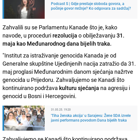
Podcast S | Gdje prestaje sloboda govora, a
počinje govor mržnje? Ko odgovara za sadržaj?
Zahvalili su se Parlamentu Kanade što je, kako
navode, u proceduri
rezolucija
o obilježavanju
31.
maja kao Međunarodnog dana bijelih traka.
"Institut za istraživanje genocida Kanada je od
Generalne skupštine Ujedinjenih nacija zatražio da 31.
maj proglasi Međunarodnim danom sjećanja nažrtve
genocida u Prijedoru. Zahvaljujemo se Kanadi što
kontinuirano podržava
kulturu sjećanja
na agresiju i
genocid u Bosni i Hercegovini.
31.05.25. 19:20
'Tiha ženska akcija' u Sarajevu: Žene SDA izvele
javni performans povodom Dana bijelih traka
Zahvaljujemo se Kanadi što kontinuirano podržava