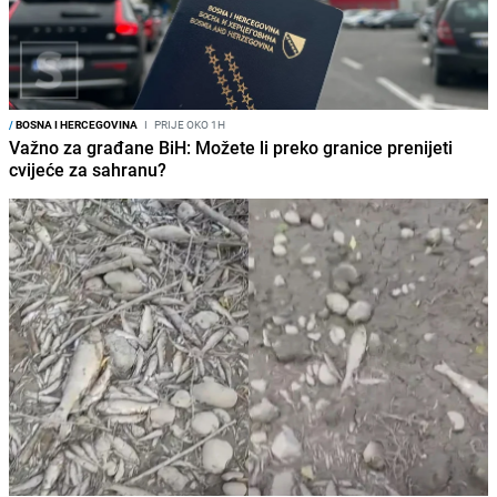
/
BOSNA I HERCEGOVINA
I
PRIJE OKO 1H
Važno za građane BiH: Možete li preko granice prenijeti
cvijeće za sahranu?