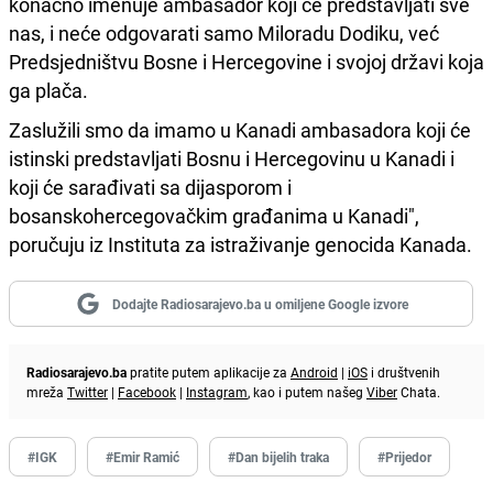
konačno imenuje ambasador koji će predstavljati sve
nas, i neće odgovarati samo Miloradu Dodiku, već
Predsjedništvu Bosne i Hercegovine i svojoj državi koja
ga plača.
Zaslužili smo da imamo u Kanadi ambasadora koji će
istinski predstavljati Bosnu i Hercegovinu u Kanadi i
koji će sarađivati sa dijasporom i
bosanskohercegovačkim građanima u Kanadi",
poručuju iz Instituta za istraživanje genocida Kanada.
Dodajte Radiosarajevo.ba u omiljene Google izvore
Radiosarajevo.ba
pratite putem aplikacije za
Android
|
iOS
i društvenih
mreža
Twitter
|
Facebook
|
Instagram
, kao i putem našeg
Viber
Chata.
#IGK
#Emir Ramić
#Dan bijelih traka
#Prijedor