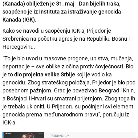
(Kanada) obilježen je 31. maj - Dan bijelih traka,
soapćeno je iz Instituta za istraživanje genocida
Kanada (IGK).
Kako se navodi u saopćenju IGK-a, Prijedor je
Srebrenica na početku agresije na Republiku Bosnu i
Hercegovinu.
"To je bio uvod u masovne progone, ubistva, mučenja,
deportacije – sve oblike zločina protiv čovječnosti. Bio
je to
dio projekta velike Srbije
koji je vodio ka
genocidu. Zbog strateškog položaja, Prijedor je bio pod
posebnom pažnjom. Grad je povezivao Beograd i Knin,
a Bošnjaci i Hrvati su smatrani prijetnjom. Zbog toga ih
je trebalo ukloniti. U Prijedoru su počinjeni svi elementi
genocida prema međunarodnom pravu", poručuju iz
IGK-a.
TRENDING