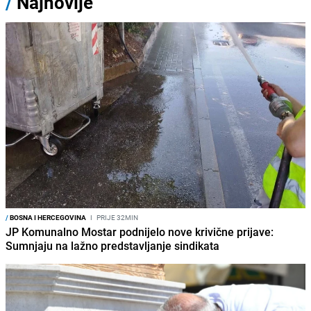
/
Najnovije
/
BOSNA I HERCEGOVINA
I
PRIJE 32MIN
JP Komunalno Mostar podnijelo nove krivične prijave:
Sumnjaju na lažno predstavljanje sindikata