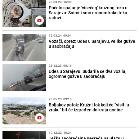
23.03.24. 16:30
Počelo spajanje 'visećeg' kružnog toka u
Sarajevu: Snimili smo dronom kako teku
radovi
15.03.24. 09:04
Vozači, oprez: Udes u Sarajevu, velike gužve
u saobraćaju
28.12.23. 08:16
Udes u Sarajevu: Sudarila se dva vozila,
ogromne gužve u saobraćaju
23.05.23. 09:10
Boljakov potok: Kružni tok koji će "visiti u
zraku" bit će izgrađen do kraja godine
10.12.22. 18:24
Teška saobraćajna nesreća na ulazu u