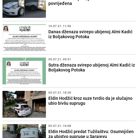
povrijeđena
10.07.21. 11:56
Danas dženaza svirepo ubijenoj Almi Kadić
iz Boljakovog Potoka
09.07.21. 09:51
Sutra dženaza svirepo ubijenoj Almi Kadić iz
Boljakovog Potoka
05.07.21. 18:30
Eldin Hodžić kroz suze tvrdio da je slučajno
ubio bivšu suprugu
05.07.21. 16:08
Eldin Hodžić predat Tužilaštvu: Osumnjičen
za ubistvo supruge u Sarajevu