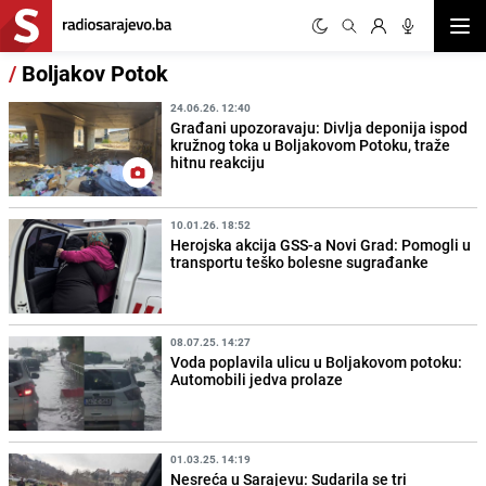
Otvor
/
Boljakov Potok
24.06.26. 12:40
Građani upozoravaju: Divlja deponija ispod
kružnog toka u Boljakovom Potoku, traže
hitnu reakciju
10.01.26. 18:52
Herojska akcija GSS-a Novi Grad: Pomogli u
transportu teško bolesne sugrađanke
08.07.25. 14:27
Voda poplavila ulicu u Boljakovom potoku:
Automobili jedva prolaze
01.03.25. 14:19
Nesreća u Sarajevu: Sudarila se tri