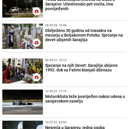
Sarajevo: Učestvovalo pet vozila, ima
povrijeđenih
28.09.22. 12:46
Obilježeno 30 godina od masakra na
mezarju u Boljakovom Potoku: Sjećanje na
devet ubijenih Sarajlija
28.09.21. 13:14
Sjećanje na njih Devet: Sarajlije ubijene
1992. dok su Fatimi klanjali dženazu
12.09.21. 17:19
Motociklista teže povrijeđen nakon udesa u
sarajevskom naselju
12.07.21. 09:09
Nesreća u Sarajevu, jedna osoba