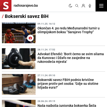
Otvor
/
Bokserski savez BiH
09.11.25. 16:12
Okončan 4. po redu Međunarodni turnir u
olimpijskom boksu "Sarajevo Trophy"
28.11.24. 17:52
Advokat Efendić: 'Borit ćemo se svim silama
da Kunovac i Džafo ne zasjedne na
rukovodeća mjesta'
27.11.24. 09:10
Bokserski savez FBiH podnio krivične
prijave protiv pet osoba: 'Gdje su stotine
hiljada eura?'
28.06.24. 09:19
Naša najbolja juniorska bokserka Šejla