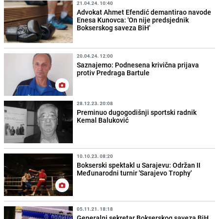
21.04.24. 10:40
Advokat Ahmet Efendić demantirao navode
Enesa Kunovca: 'On nije predsjednik
Bokserskog saveza BiH'
20.04.24. 12:00
Saznajemo: Podnesena krivična prijava
protiv Predraga Bartule
28.12.23. 20:08
Preminuo dugogodišnji sportski radnik
Kemal Baluković
10.10.23. 08:20
Bokserski spektakl u Sarajevu: Održan II
Međunarodni turnir 'Sarajevo Trophy'
05.11.21. 18:18
Generalni sekretar Bokserskog saveza BiH