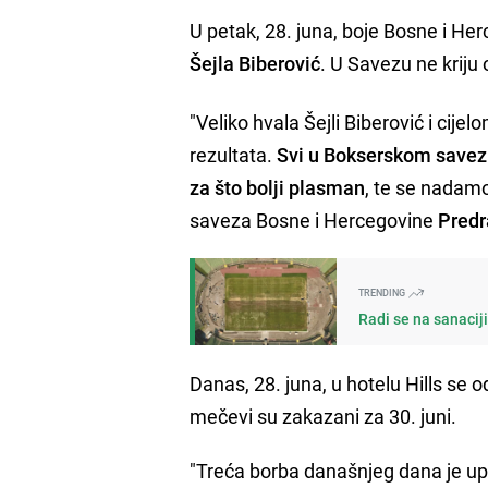
U petak, 28. juna, boje Bosne i Her
Šejla Biberović
. U Savezu ne kriju 
"Veliko hvala Šejli Biberović i cijel
rezultata.
Svi u Bokserskom savezu
za što bolji plasman
, te se nadamo
saveza Bosne i Hercegovine
Predr
TRENDING
Radi se na sanacij
Danas, 28. juna, u hotelu Hills se o
mečevi su zakazani za 30. juni.
"Treća borba današnjeg dana je up