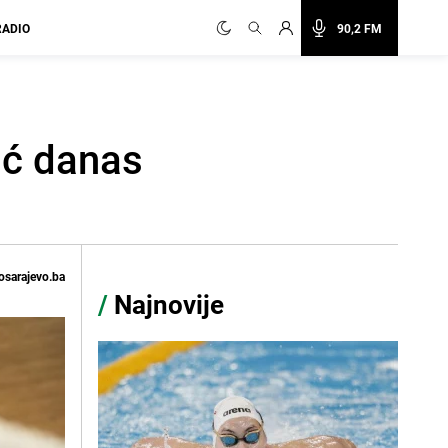
RADIO
90,2 FM
ić danas
osarajevo.ba
/
Najnovije