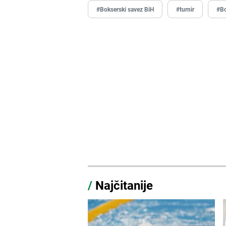
#Bokserski savez BiH
#turnir
#Bo
/
Najčitanije