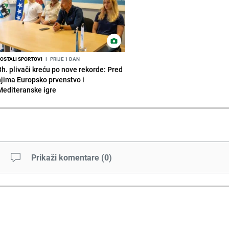
OSTALI SPORTOVI
I
PRIJE 1 DAN
Bh. plivači kreću po nove rekorde: Pred
njima Europsko prvenstvo i
Mediteranske igre
Prikaži komentare
(
0
)