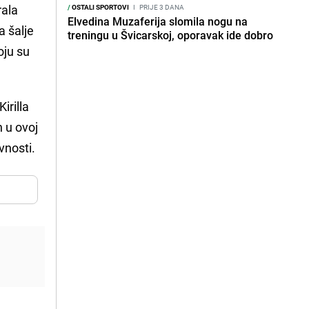
rala
/
OSTALI SPORTOVI
I
PRIJE 3 DANA
Elvedina Muzaferija slomila nogu na
la šalje
treningu u Švicarskoj, oporavak ide dobro
oju su
irilla
 u ovoj
vnosti.