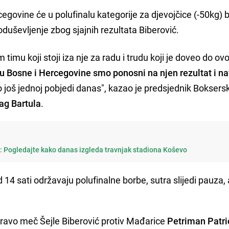
cegovine će u polufinalu kategorije za djevojčice (-50kg) b
oduševljenje zbog sjajnih rezultata Biberović.
om timu koji stoji iza nje za radu i trudu koji je doveo do ov
 Bosne i Hercegovine smo ponosni na njen rezultat i n
 još jednoj pobjedi danas", kazao je predsjednik Boksers
ag Bartula
.
i: Pogledajte kako danas izgleda travnjak stadiona Koševo
d 14 sati održavaju polufinalne borbe, sutra slijedi pauza, a
ravo meč Šejle Biberović protiv Mađarice
Petriman Patri