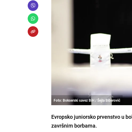
Foto: Bokserski savez BiH / Šejla Biberović
Evropsko juniorsko prvenstvo u bo
završnim borbama.