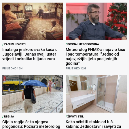
/
ZANIMLJIVOSTI
/
BOSNA I HERCEGOVINA
Imala ga je skoro svaka kuća u
Meteorolog FHMZ-a najavio kišu
Jugoslaviji: Danas ovaj luster
i pad temperatura: "Jedno od
vrijedi i nekoliko hiljada eura
najsvježijih ljeta posljednjih
godina"
PRIJE OKO 16H
PRIJE OKO 12H
/
REGIJA
/
ŽIVOT I STIL
Cijela regija čeka njegovu
Kako očistiti staklo od tuš-
progonozu: Poznati meteorolog
kabina: Jednostavni savjeti za