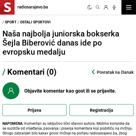
Otvor
/
SPORT
/
OSTALI SPORTOVI
Naša najbolja juniorska bokserka
Šejla Biberović danas ide po
evropsku medalju
/
Komentari (0)
Povratak na članak
Objavite komentar kao gost ili se prijavite.
Prijava
Registracija
NAPOMENA:
Komentari su isključivo lični stavovi autora. Molimo korisnike da
se suzdrže od vrijeđanja, psovanja i pisanja komentara koji podstiču na mržnju.
Strogo zabranjen bilo kakav govor mržnje na portalu radiosarajevo.ba, zbog