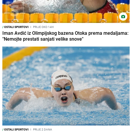
/
OSTALI SPORTOVI
I
PRIJE OKO 14H
Iman Avdić iz Olimpijskog bazena Otoka prema medaljama:
"Nemojte prestati sanjati velike snove"
/
OSTALI SPORTOVI
I
PRIJE 2 DANA