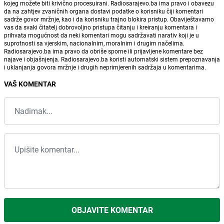
kojeg možete biti krivično procesuirani. Radiosarajevo.ba ima pravo i obavezu
da na zahtjev zvaničnih organa dostavi podatke o korisniku čiji komentari
sadrže govor mržnje, kao i da korisniku trajno blokira pristup. Obaviještavamo
vas da svaki čitatelj dobrovoljno pristupa čitanju i kreiranju komentara i
prihvata mogućnost da neki komentari mogu sadržavati narativ koji je u
suprotnosti sa vjerskim, nacionalnim, moralnim i drugim načelima.
Radiosarajevo.ba ima pravo da obriše sporne ili prijavljene komentare bez
najave i objašnjenja. Radiosarajevo.ba koristi automatski sistem prepoznavanja
i uklanjanja govora mržnje i drugih neprimjerenih sadržaja u komentarima.
VAŠ KOMENTAR
OBJAVITE KOMENTAR