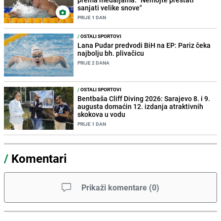
sanjati velike snove"
PRIJE 1 DAN
/
OSTALI SPORTOVI
Lana Pudar predvodi BiH na EP: Pariz čeka
najbolju bh. plivačicu
PRIJE 2 DANA
/
OSTALI SPORTOVI
Bentbaša Cliff Diving 2026: Sarajevo 8. i 9.
augusta domaćin 12. izdanja atraktivnih
skokova u vodu
PRIJE 1 DAN
/
Komentari
Prikaži komentare
(
0
)