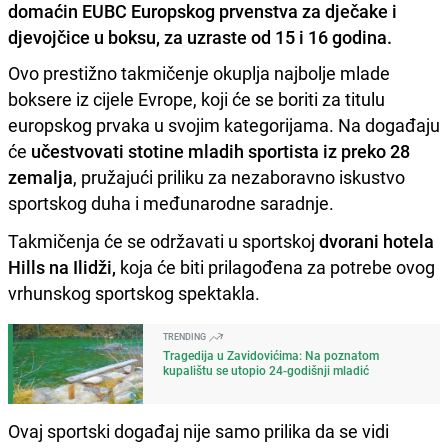
domaćin EUBC Europskog prvenstva za dječake i
djevojčice u boksu, za uzraste od 15 i 16 godina.
Ovo prestižno takmičenje okuplja najbolje mlade
boksere iz cijele Evrope, koji će se boriti za titulu
europskog prvaka u svojim kategorijama. Na događaju
će
učestvovati stotine mladih sportista iz
preko 28
zemalja
, pružajući priliku za nezaboravno iskustvo
sportskog duha i međunarodne saradnje.
Takmičenja će se održavati u sportskoj
dvorani hotela
Hills na Ilidži,
koja će biti prilagođena za potrebe ovog
vrhunskog sportskog spektakla.
TRENDING
Tragedija u Zavidovićima: Na poznatom
kupalištu se utopio 24-godišnji mladić
Ovaj sportski događaj nije samo prilika da se vidi