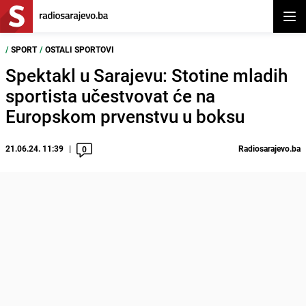
Otvor
/
SPORT
/
OSTALI SPORTOVI
Spektakl u Sarajevu: Stotine mladih
sportista učestvovat će na
Europskom prvenstvu u boksu
21.06.24. 11:39
Radiosarajevo.ba
0