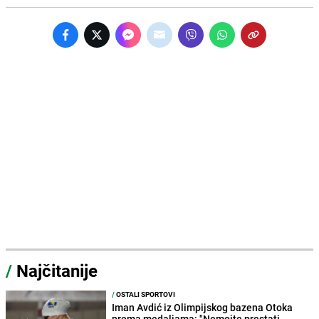
/
Najčitanije
/
OSTALI SPORTOVI
Iman Avdić iz Olimpijskog bazena Otoka
prema medaljama: "Nemojte prestati