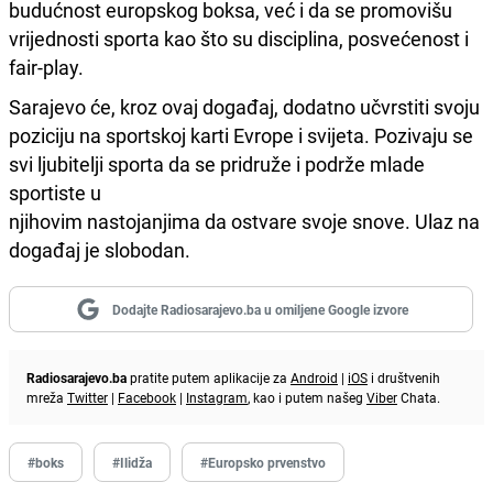
budućnost europskog boksa, već i da se promovišu
vrijednosti sporta kao što su disciplina, posvećenost i
fair-play.
Sarajevo će, kroz ovaj događaj, dodatno učvrstiti svoju
poziciju na sportskoj karti Evrope i svijeta. Pozivaju se
svi ljubitelji sporta da se pridruže i podrže mlade
sportiste u
njihovim nastojanjima da ostvare svoje snove. Ulaz na
događaj je slobodan.
Dodajte Radiosarajevo.ba u omiljene Google izvore
Radiosarajevo.ba
pratite putem aplikacije za
Android
|
iOS
i društvenih
mreža
Twitter
|
Facebook
|
Instagram
, kao i putem našeg
Viber
Chata.
#boks
#Ilidža
#Europsko prvenstvo