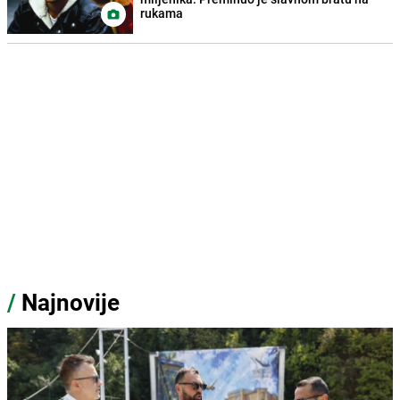
rukama
/
Najnovije