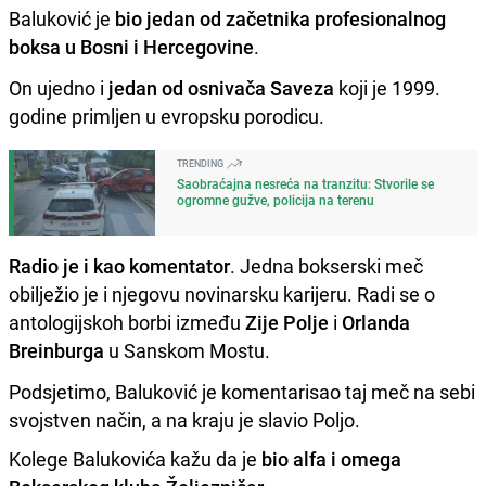
Baluković je
bio jedan od začetnika profesionalnog
boksa u Bosni i Hercegovine
.
On ujedno i
jedan od osnivača Saveza
koji je 1999.
godine primljen u evropsku porodicu.
TRENDING
Saobraćajna nesreća na tranzitu: Stvorile se
ogromne gužve, policija na terenu
Radio je i kao komentator
. Jedna bokserski meč
obilježio je i njegovu novinarsku karijeru. Radi se o
antologijskoh borbi između
Zije Polje
i
Orlanda
Breinburga
u Sanskom Mostu.
Podsjetimo, Baluković je komentarisao taj meč na sebi
svojstven način, a na kraju je slavio Poljo.
Kolege Balukovića kažu da je
bio alfa i omega