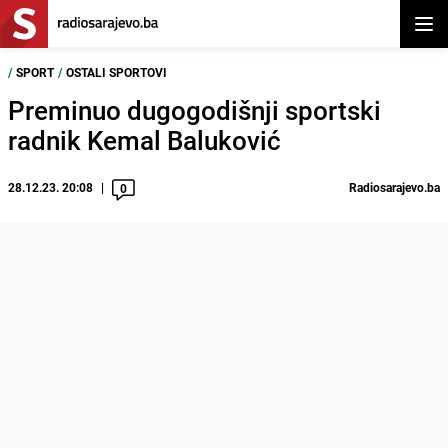
Otvor
/
SPORT
/
OSTALI SPORTOVI
Preminuo dugogodišnji sportski
radnik Kemal Baluković
28.12.23. 20:08
Radiosarajevo.ba
0