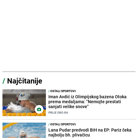
/
Najčitanije
/
OSTALI SPORTOVI
Iman Avdić iz Olimpijskog bazena Otoka
prema medaljama: "Nemojte prestati
sanjati velike snove"
PRIJE OKO 8H
/
OSTALI SPORTOVI
Lana Pudar predvodi BiH na EP: Pariz čeka
najbolju bh. plivačicu