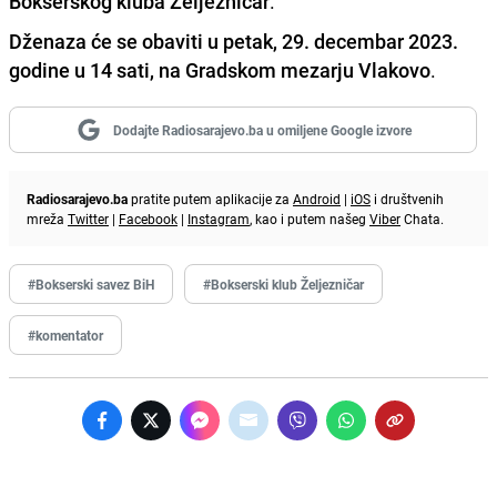
Bokserskog kluba Željezničar
.
Dženaza će se obaviti u petak, 29. decembar 2023.
godine u 14 sati, na Gradskom mezarju Vlakovo
.
Dodajte Radiosarajevo.ba u omiljene Google izvore
Radiosarajevo.ba
pratite putem aplikacije za
Android
|
iOS
i društvenih
mreža
Twitter
|
Facebook
|
Instagram
, kao i putem našeg
Viber
Chata.
#Bokserski savez BiH
#Bokserski klub Željezničar
#komentator