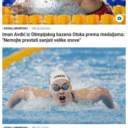
/
OSTALI SPORTOVI
I
PRIJE OKO 8H
Iman Avdić iz Olimpijskog bazena Otoka prema medaljama:
"Nemojte prestati sanjati velike snove"
/
OSTALI SPORTOVI
I
PRIJE 1 DAN