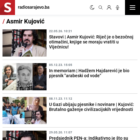
Otvor
/
Asmir Kujović
22.05.26. 10:21
Stavovi | Asmir Kujović: Riječ je o bezočnoj
otimačini, knjige se moraju vratiti u
Vijećnicu!
05.12.23. 15:05
In memoriam | Hadžem Hajdarević je bio
pjesnik "arabeski od vode"
08.11.23. 11:12
U Gazi ubijaju pjesnike i novinare | Kujović:
Brutalno gaženje civilizacijskih vrijednosti
29.05.20. 11:07
Predsjednik PEN-a: Indikativno je što su