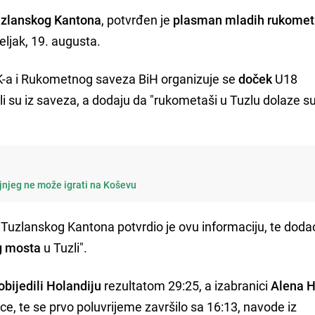
zlanskog Kantona
, potvrđen je
plasman mladih rukome
eljak, 19. augusta.
-a i Rukometnog saveza BiH organizuje se
doček
U18
jeli su iz saveza, a dodaju da "rukometaši u Tuzlu dolaze s
jnjeg ne može igrati na Koševu
uzlanskog Kantona potvrdio je ovu informaciju, te doda
g mosta
u Tuzli".
obijedili Holandiju
rezultatom 29:25, a izabranici
Alena 
e, te se prvo poluvrijeme završilo sa 16:13, navode iz