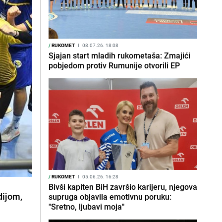
/
RUKOMET
I
08.07.26. 18:08
Sjajan start mladih rukometaša: Zmajići
pobjedom protiv Rumunije otvorili EP
/
RUKOMET
I
05.06.26. 16:28
Bivši kapiten BiH završio karijeru, njegova
dijom,
supruga objavila emotivnu poruku:
"Sretno, ljubavi moja"