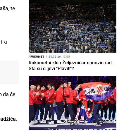
taša
, te
utra
/
RUKOMET
I
28.05.26. 13:05
Rukometni klub Željezničar obnovio rad:
Šta su ciljevi "Plavih"?
o da će
Hadžića
,