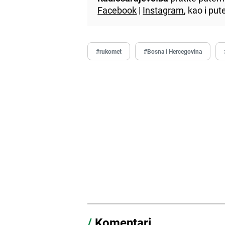
Facebook
|
Instagram
, kao i p
#rukomet
#Bosna i Hercegovina
/
Komentari