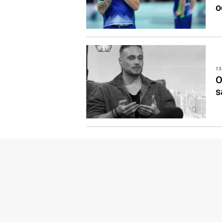
o
13
O
s