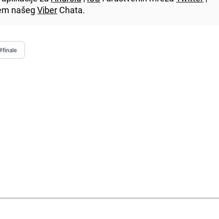
utem našeg
Viber
Chata.
#finale