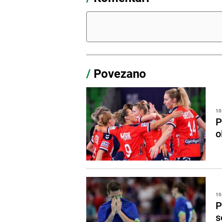
/
Povezano
10
P
o
10
P
s