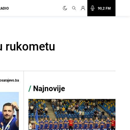
RADIO
90,2 FM
 u rukometu
osarajevo.ba
/
Najnovije