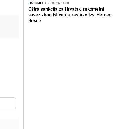
/
RUKOMET
I
27.05.26. 10:38
Oštra sankcija za Hrvatski rukometni
savez zbog isticanja zastave tzv. Herceg-
Bosne