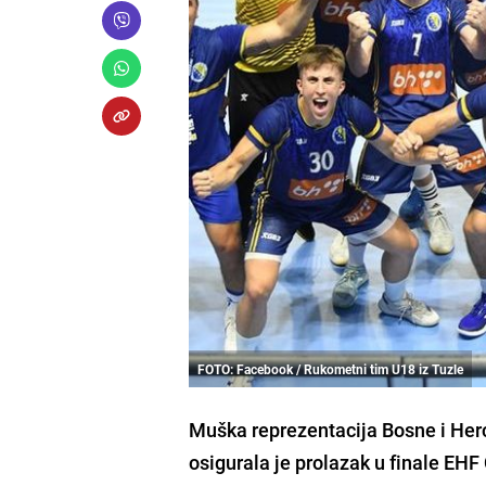
FOTO: Facebook / Rukometni tim U18 iz Tuzle
Muška reprezentacija Bosne i He
osigurala je prolazak u finale EH