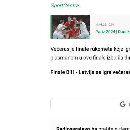
SportCentra.
11.08.24. 15:00
Pariz 2024 | Danski
Večeras je
finale rukometa
koje ig
plasmanom u ovo finale izborila
di
Finale BiH - Latvija se igra večera
Radiosarajevo.ba
pratite putem 