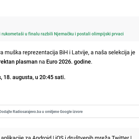
 rukometaši u finalu razbili Njemačku i postali olimpijski prvaci
ra muška reprezentacija BiH i Latvije, a naša selekcija je
rektan plasman
na
Euro 2026. godine
.
s, 18. augusta, u 20:45 sati.
Dodajte Radiosarajevo.ba u omiljene Google izvore
aplikacije za
Android
|
iOS
i društvenih mreža
Twitter
|