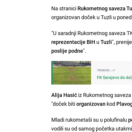
Na stranici
Rukometnog saveza Tu
organizovan doček u Tuzli u poned
"U saradnji Rukometnog saveza TK
reprezentacije BiH
u
Tuzli
", preni
poslije podne
".
TRENDING
FK Sarajevo do dal
Alija Hasić
iz Rukometnog saveza T
"doček biti
organizovan
kod
Plavo
Mladi rukometaši su u polufinalu
p
vodili su od samog početka utakmic