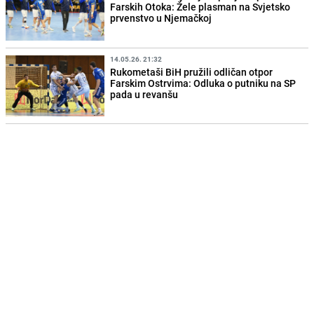
Farskih Otoka: Žele plasman na Svjetsko
prvenstvo u Njemačkoj
14.05.26. 21:32
Rukometaši BiH pružili odličan otpor
Farskim Ostrvima: Odluka o putniku na SP
pada u revanšu