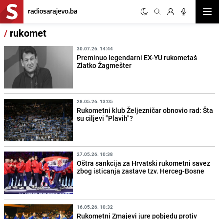
Otvor
/
rukomet
30.07.26. 14:44
Preminuo legendarni EX-YU rukometaš
Zlatko Žagmešter
28.05.26. 13:05
Rukometni klub Željezničar obnovio rad: Šta
su ciljevi "Plavih"?
27.05.26. 10:38
Oštra sankcija za Hrvatski rukometni savez
zbog isticanja zastave tzv. Herceg-Bosne
16.05.26. 10:32
Rukometni Zmajevi jure pobjedu protiv