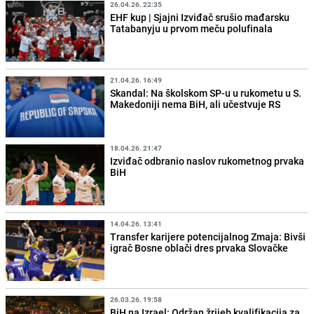
26.04.26. 22:35
EHF kup | Sjajni Izviđač srušio mađarsku
Tatabanyju u prvom meču polufinala
21.04.26. 16:49
Skandal: Na školskom SP-u u rukometu u S.
Makedoniji nema BiH, ali učestvuje RS
18.04.26. 21:47
Izviđač odbranio naslov rukometnog prvaka
BiH
14.04.26. 13:41
Transfer karijere potencijalnog Zmaja: Bivši
igrač Bosne oblači dres prvaka Slovačke
26.03.26. 19:58
BiH na Izrael: Održan žrijeb kvalifikacija za