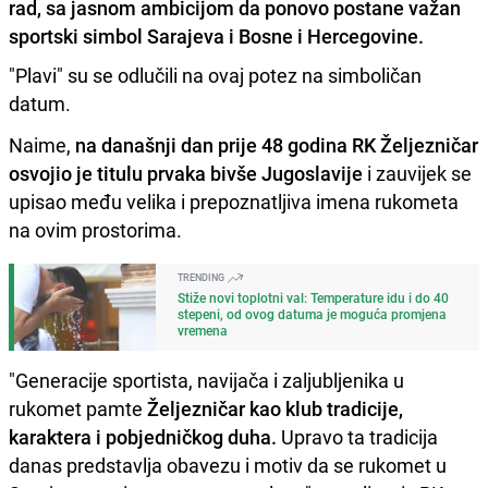
rad, sa jasnom ambicijom da ponovo postane važan
sportski simbol Sarajeva i Bosne i Hercegovine.
"Plavi" su se odlučili na ovaj potez na simboličan
datum.
Naime,
na današnji dan prije 48 godina RK Željezničar
osvojio je titulu prvaka bivše Jugoslavije
i zauvijek se
upisao među velika i prepoznatljiva imena rukometa
na ovim prostorima.
TRENDING
Stiže novi toplotni val: Temperature idu i do 40
stepeni, od ovog datuma je moguća promjena
vremena
"Generacije sportista, navijača i zaljubljenika u
rukomet pamte
Željezničar kao klub tradicije,
karaktera i pobjedničkog duha.
Upravo ta tradicija
danas predstavlja obavezu i motiv da se rukomet u