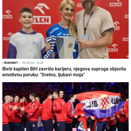
/
RUKOMET
I
05.06.26. 16:28
Bivši kapiten BiH završio karijeru, njegova supruga objavila
emotivnu poruku: "Sretno, ljubavi moja"