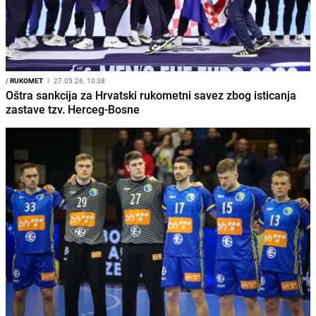
/
RUKOMET
I
27.05.26. 10:38
Oštra sankcija za Hrvatski rukometni savez zbog isticanja
zastave tzv. Herceg-Bosne