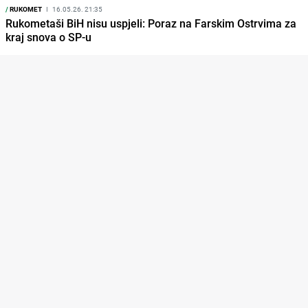
/
RUKOMET
I
16.05.26. 21:35
Rukometaši BiH nisu uspjeli: Poraz na Farskim Ostrvima za
kraj snova o SP-u