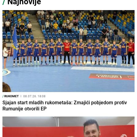
/
Najnovije
/
RUKOMET
I
08.07.26. 18:08
Sjajan start mladih rukometaša: Zmajići pobjedom protiv
Rumunije otvorili EP