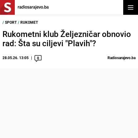
Otvor
/
SPORT
/
RUKOMET
Rukometni klub Željezničar obnovio
rad: Šta su ciljevi "Plavih"?
28.05.26. 13:05
Radiosarajevo.ba
0