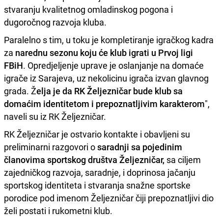
stvaranju kvalitetnog omladinskog pogona i
dugoročnog razvoja kluba.
Paralelno s tim, u toku je kompletiranje igračkog kadra
za
narednu sezonu koju će klub igrati u Prvoj ligi
FBiH
. Opredjeljenje uprave je oslanjanje na domaće
igrače iz Sarajeva, uz nekolicinu igrača izvan glavnog
grada. Ž
elja je da RK Željezničar bude klub sa
domaćim identitetom i prepoznatljivim karakterom
",
naveli su iz RK Željezničar.
RK Željezničar je ostvario kontakte i obavljeni su
preliminarni razgovori o
saradnji sa pojedinim
članovima sportskog društva Željezničar,
sa ciljem
zajedničkog razvoja, saradnje, i doprinosa jačanju
sportskog identiteta i stvaranja snažne sportske
porodice pod imenom Željezničar čiji prepoznatljivi dio
želi postati i rukometni klub.