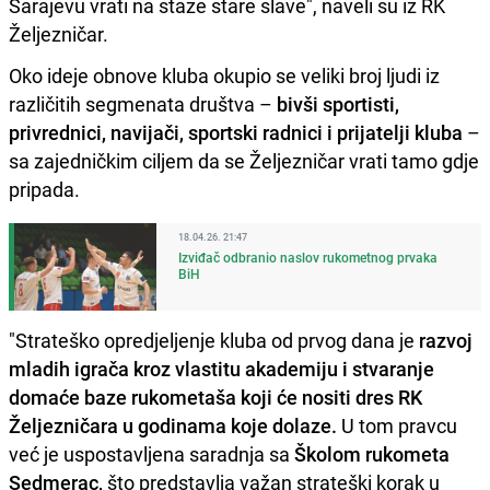
Sarajevu vrati na staze stare slave", naveli su iz RK
Željezničar.
Oko ideje obnove kluba okupio se veliki broj ljudi iz
različitih segmenata društva –
bivši sportisti,
privrednici, navijači, sportski radnici i prijatelji kluba
–
sa zajedničkim ciljem da se Željezničar vrati tamo gdje
pripada.
18.04.26. 21:47
Izviđač odbranio naslov rukometnog prvaka
BiH
"Strateško opredjeljenje kluba od prvog dana je
razvoj
mladih igrača kroz vlastitu akademiju i stvaranje
domaće baze rukometaša koji će nositi dres RK
Željezničara u godinama koje dolaze.
U tom pravcu
već je uspostavljena saradnja sa
Školom rukometa
Sedmerac,
što predstavlja važan strateški korak u