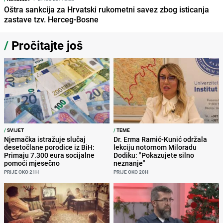
Oštra sankcija za Hrvatski rukometni savez zbog isticanja
zastave tzv. Herceg-Bosne
/
Pročitajte još
/
SVIJET
/
TEME
Njemačka istražuje slučaj
Dr. Erma Ramić-Kunić održala
desetočlane porodice iz BiH:
lekciju notornom Miloradu
Primaju 7.300 eura socijalne
Dodiku: "Pokazujete silno
pomoći mjesečno
neznanje"
PRIJE OKO 21H
PRIJE OKO 20H