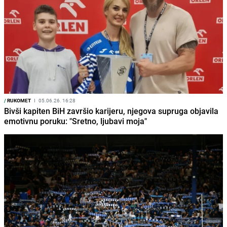
/
RUKOMET
I
05.06.26. 16:28
Bivši kapiten BiH završio karijeru, njegova supruga objavila
emotivnu poruku: "Sretno, ljubavi moja"