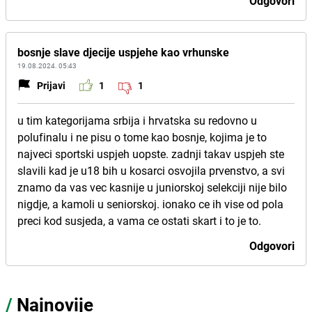
Odgovori
bosnje slave djecije uspjehe kao vrhunske
19.08.2024. 05:43
Prijavi
1
1
u tim kategorijama srbija i hrvatska su redovno u
polufinalu i ne pisu o tome kao bosnje, kojima je to
najveci sportski uspjeh uopste. zadnji takav uspjeh ste
slavili kad je u18 bih u kosarci osvojila prvenstvo, a svi
znamo da vas vec kasnije u juniorskoj selekciji nije bilo
nigdje, a kamoli u seniorskoj. ionako ce ih vise od pola
preci kod susjeda, a vama ce ostati skart i to je to.
Odgovori
/
Najnovije