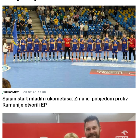
/
RUKOMET
I
08.07.26. 18:08
Sjajan start mladih rukometaša: Zmajići pobjedom protiv
Rumunije otvorili EP