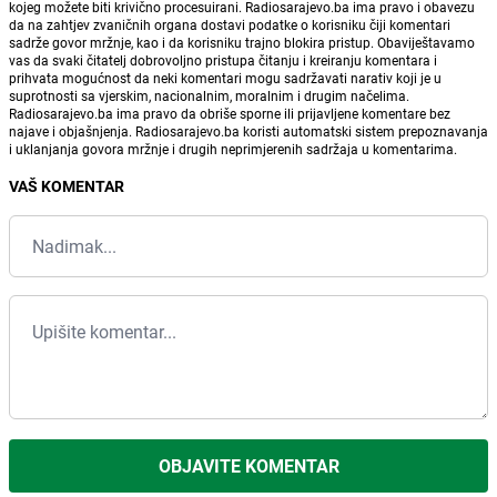
kojeg možete biti krivično procesuirani. Radiosarajevo.ba ima pravo i obavezu
da na zahtjev zvaničnih organa dostavi podatke o korisniku čiji komentari
sadrže govor mržnje, kao i da korisniku trajno blokira pristup. Obaviještavamo
vas da svaki čitatelj dobrovoljno pristupa čitanju i kreiranju komentara i
prihvata mogućnost da neki komentari mogu sadržavati narativ koji je u
suprotnosti sa vjerskim, nacionalnim, moralnim i drugim načelima.
Radiosarajevo.ba ima pravo da obriše sporne ili prijavljene komentare bez
najave i objašnjenja. Radiosarajevo.ba koristi automatski sistem prepoznavanja
i uklanjanja govora mržnje i drugih neprimjerenih sadržaja u komentarima.
VAŠ KOMENTAR
OBJAVITE KOMENTAR