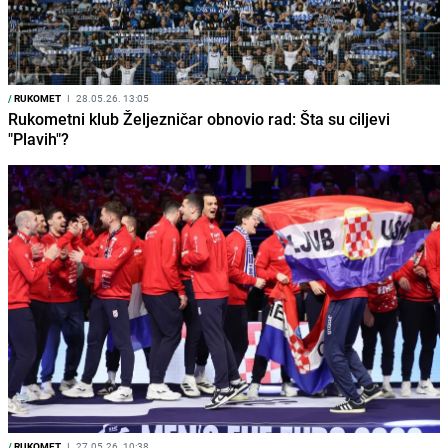
/
RUKOMET
I
28.05.26. 13:05
Rukometni klub Željezničar obnovio rad: Šta su ciljevi
"Plavih"?
/
RUKOMET
I
27.05.26. 10:38