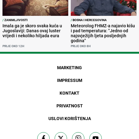
/
ZANIMLJIVOSTI
/
BOSNA I HERCEGOVINA
Imala ga je skoro svaka kuća u
Meteorolog FHMZ-a najavio kišu
Jugoslaviji: Danas ovaj luster
i pad temperatura: "Jedno od
vrijedi i nekoliko hiljada eura
najsvježijih ljeta posljednjih
godina"
PRIJE OKO 12H
PRIJE OKO 8H
MARKETING
IMPRESSUM
KONTAKT
PRIVATNOST
USLOVI KORIŠTENJA