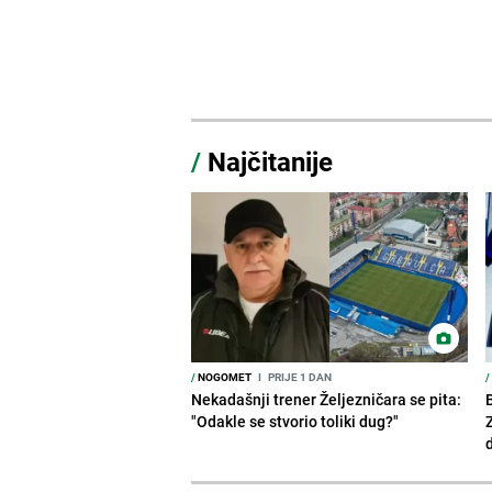
/
Najčitanije
/
NOGOMET
I
PRIJE 1 DAN
/
Nekadašnji trener Željezničara se pita:
"Odakle se stvorio toliki dug?"