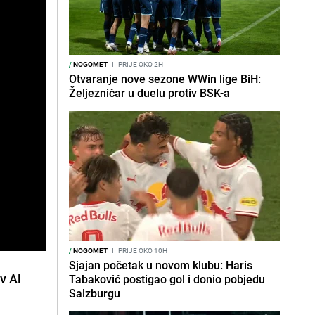
/
NOGOMET
I
PRIJE OKO 2H
Otvaranje nove sezone WWin lige BiH:
Željezničar u duelu protiv BSK-a
/
NOGOMET
I
PRIJE OKO 10H
Sjajan početak u novom klubu: Haris
v Al
Tabaković postigao gol i donio pobjedu
Salzburgu