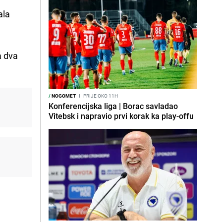
ala
a dva
/
NOGOMET
I
PRIJE OKO 11H
Konferencijska liga | Borac savladao
Vitebsk i napravio prvi korak ka play-offu