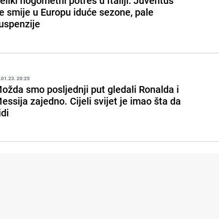
eliki nogometni potres u Italiji: Juventus
e smije u Europu iduće sezone, pale
uspenzije
.01.23. 20:25
ožda smo posljednji put gledali Ronalda i
essija zajedno. Cijeli svijet je imao šta da
idi