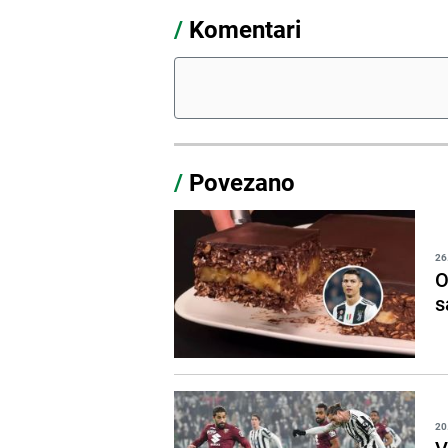
/
Komentari
/
Povezano
26
O
s
20