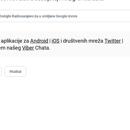
Dodajte Radiosarajevo.ba u omiljene Google izvore
aplikacije za
Android
|
iOS
i društvenih mreža
Twitter
|
utem našeg
Viber
Chata.
#fudbal