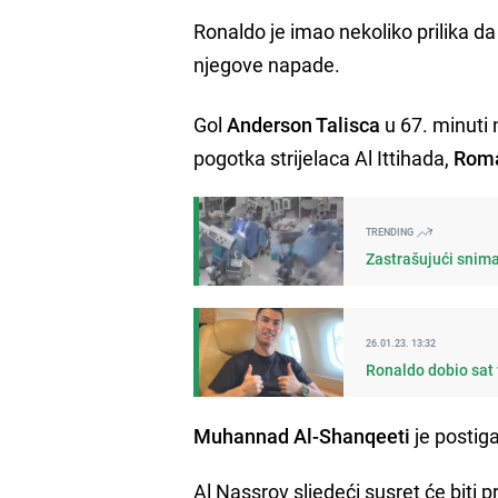
Ronaldo je imao nekoliko prilika da
njegove napade.
Gol
Anderson Talisca
u 67. minuti 
pogotka strijelaca Al Ittihada,
Roma
TRENDING
Zastrašujući snima
26.01.23. 13:32
Ronaldo dobio sat 
Muhannad Al-Shanqeeti
je postiga
Al Nassrov sljedeći susret će biti p