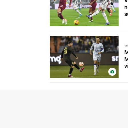
V
n
s
19
M
M
v