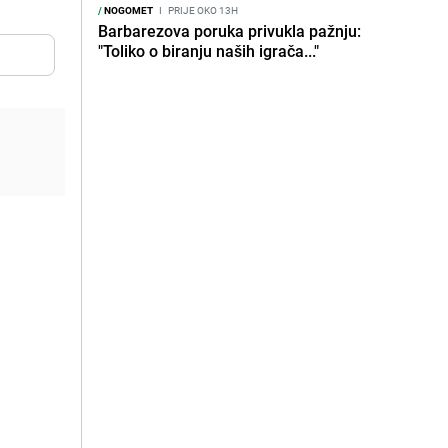
/
NOGOMET
I
PRIJE OKO 13H
Barbarezova poruka privukla pažnju:
"Toliko o biranju naših igrača..."