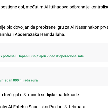
 postigne gol, međutim Al Ittihadova odbrana je kontrolis
nije bio dovoljan da preokrene igru za Al Nassr nakon prv
rinha i Abderrazaka Hamdallaha
.
k potresa u Japanu: Objavljen video iz operacione sale
vrijedan 800 hiljada eura
o treći gol u 3. minuti sudijske nadoknade.
rotiv
Al Fateh
u Saudijskoj Pro Ligi 3. februara.