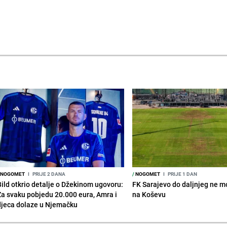
NOGOMET
I
PRIJE 2 DANA
/
NOGOMET
I
PRIJE 1 DAN
Bild otkrio detalje o Džekinom ugovoru:
FK Sarajevo do daljnjeg ne mo
Za svaku pobjedu 20.000 eura, Amra i
na Koševu
djeca dolaze u Njemačku