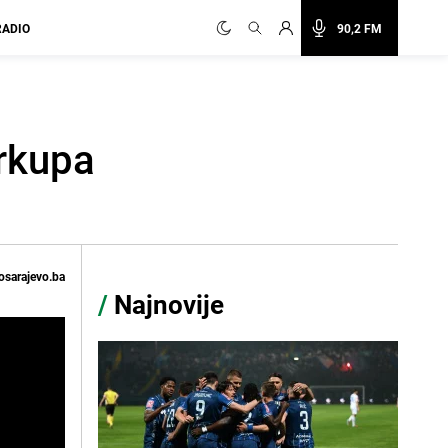
RADIO
90,2 FM
erkupa
osarajevo.ba
/
Najnovije