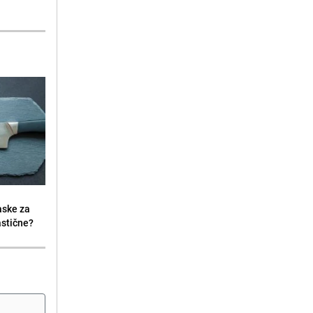
aske za
lastične?