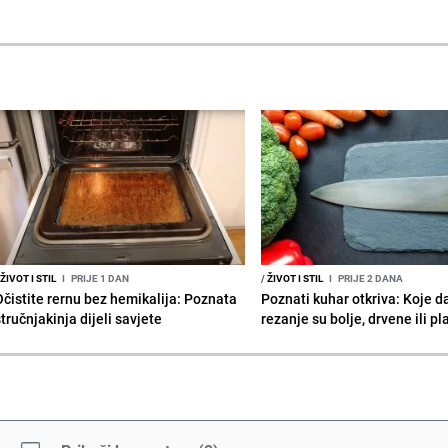
ŽIVOT I STIL
I
PRIJE 1 DAN
/
ŽIVOT I STIL
I
PRIJE 2 DANA
Očistite rernu bez hemikalija: Poznata
Poznati kuhar otkriva: Koje d
tručnjakinja dijeli savjete
rezanje su bolje, drvene ili p