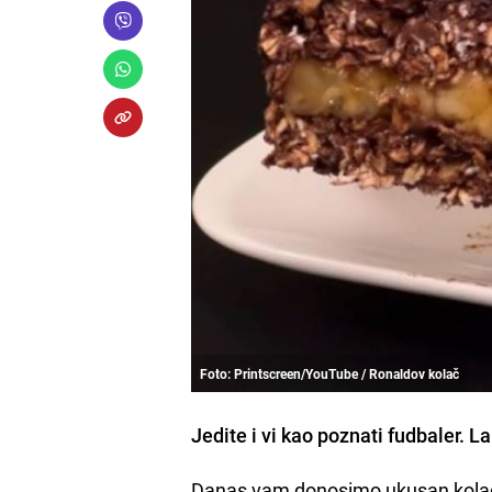
Foto: Printscreen/YouTube / Ronaldov kolač
Jedite i vi kao poznati fudbaler. L
Danas vam donosimo ukusan kolač 