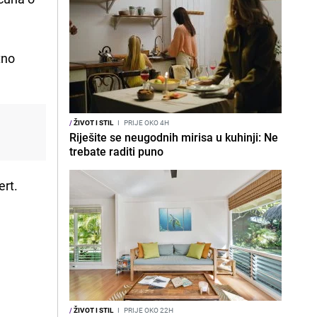
tno
/
ŽIVOT I STIL
I
PRIJE OKO 4H
Riješite se neugodnih mirisa u kuhinji: Ne
trebate raditi puno
sert.
/
ŽIVOT I STIL
I
PRIJE OKO 22H