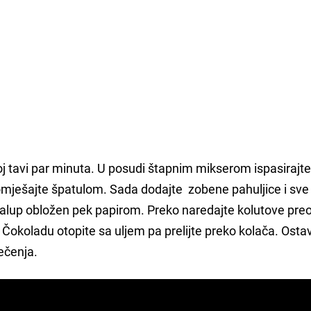
j tavi par minuta. U posudi štapnim mikserom ispasirajte
romješajte špatulom. Sada dodajte zobene pahuljice i sv
 kalup obložen pek papirom. Preko naredajte kolutove pre
Čokoladu otopite sa uljem pa prelijte preko kolača. Ostav
ječenja.