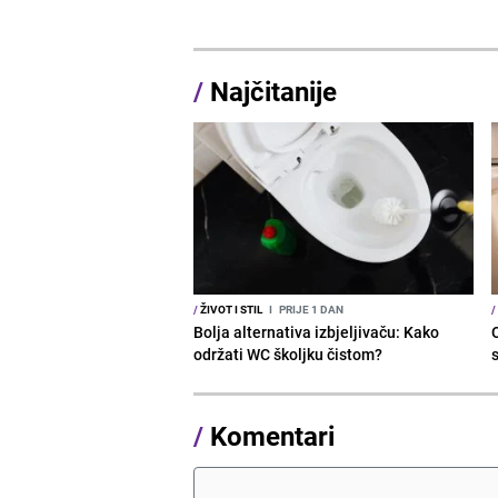
/
Najčitanije
/
ŽIVOT I STIL
I
PRIJE 1 DAN
/
Bolja alternativa izbjeljivaču: Kako
održati WC školjku čistom?
s
/
Komentari