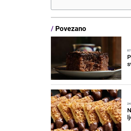
/
Povezano
07
P
s
24
N
l