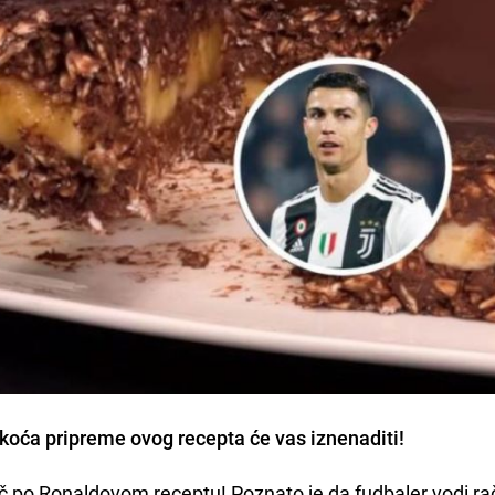
akoća pripreme ovog recepta će vas iznenaditi!
po Ronaldovom receptu! Poznato je da fudbaler vodi ra