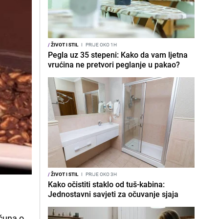
/
ŽIVOT I STIL
I
PRIJE OKO 1H
Pegla uz 35 stepeni: Kako da vam ljetna
vrućina ne pretvori peglanje u pakao?
/
ŽIVOT I STIL
I
PRIJE OKO 3H
Kako očistiti staklo od tuš-kabina:
Jednostavni savjeti za očuvanje sjaja
čuna o