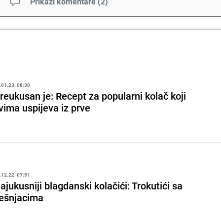
Prikaži komentare
(
2
)
.01.23. 08:30
reukusan je: Recept za popularni kolač koji
vima uspijeva iz prve
.12.22. 07:51
ajukusniji blagdanski kolačići: Trokutići sa
ješnjacima