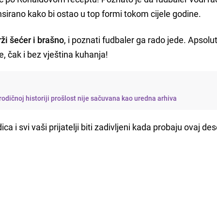
ansirano kako bi ostao u top formi tokom cijele godine.
ži šećer i brašno
, i poznati fudbaler ga rado jede. Apsolu
, čak i bez vještina kuhanja!
rodičnoj historiji prošlost nije sačuvana kao uredna arhiva
ca i svi vaši prijatelji biti zadivljeni kada probaju ovaj de