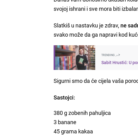
svojoj ishrani i sve mora biti izbal
Slatkiš u nastavku je zdrav,
ne sadr
svako može da ga napravi kod kuće
TRENDING
Sabit Hrustić: U po
Sigurni smo da će cijela vaša porodi
Sastojci:
380 g zobenih pahuljica
3 banane
45 grama kakaa