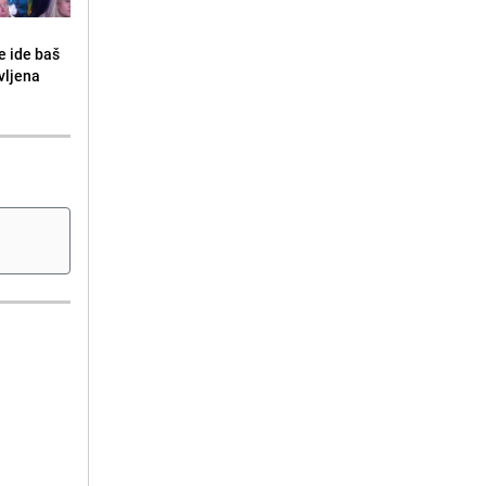
e ide baš
vljena