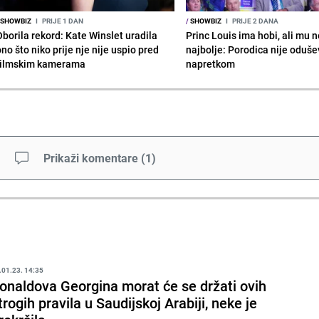
SHOWBIZ
I
PRIJE 1 DAN
/
SHOWBIZ
I
PRIJE 2 DANA
Oborila rekord: Kate Winslet uradila
Princ Louis ima hobi, ali mu n
no što niko prije nje nije uspio pred
najbolje: Porodica nije oduše
filmskim kamerama
napretkom
Prikaži komentare
(
1
)
.01.23. 14:35
onaldova Georgina morat će se držati ovih
trogih pravila u Saudijskoj Arabiji, neke je