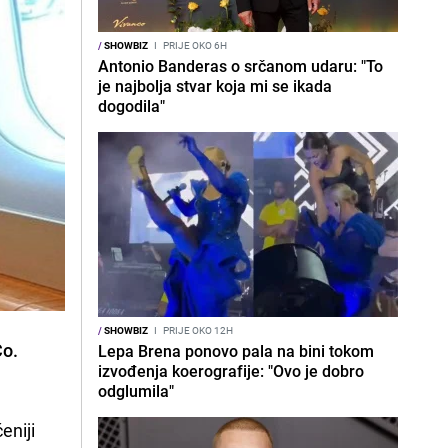
/
SHOWBIZ
I
PRIJE OKO 6H
Antonio Banderas o srčanom udaru: "To
je najbolja stvar koja mi se ikada
dogodila"
/
SHOWBIZ
I
PRIJE OKO 12H
Co.
Lepa Brena ponovo pala na bini tokom
izvođenja koerografije: "Ovo je dobro
odglumila"
eniji