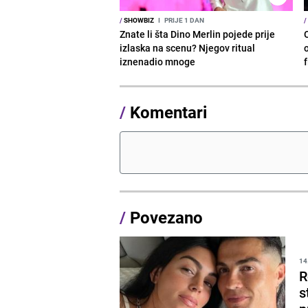
/
SHOWBIZ
I
PRIJE 1 DAN
/
Znate li šta Dino Merlin pojede prije
izlaska na scenu? Njegov ritual
o
iznenadio mnoge
/
Komentari
/
Povezano
14
R
s