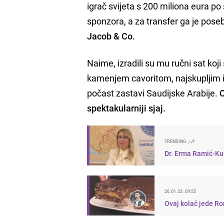
igrač svijeta s 200 miliona eura po
sponzora, a za transfer ga je pos
Jacob & Co.
Naime, izradili su mu ručni sat koj
kamenjem cavoritom, najskupljim i
počast zastavi Saudijske Arabije.
C
spektakularniji sjaj.
TRENDING
Dr. Erma Ramić-Kun
26.01.23. 09:55
Ovaj kolač jede Ro