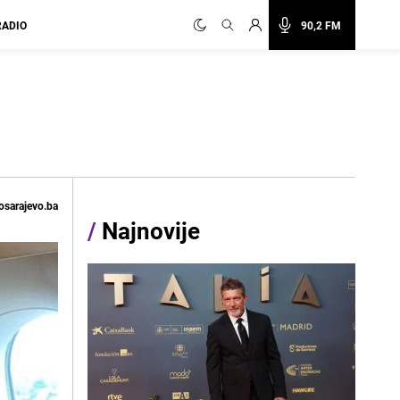
RADIO
90,2 FM
osarajevo.ba
/
Najnovije