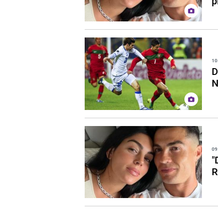
p
10
D
N
09
"
R