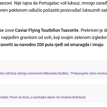
 sezoni. Nije tajna da Portugalac voli luksuz, mnogo zarađ
ebnim poklonom odlučio počastiti proizvođač luksuznih sa
i se zove
Caviar Flying Tourbillon Tsavorite
. Prekriven je 
 najrjeđim granitom od svih, koji svojim zelenom izgled
avoriti su navodno 200 puta rjeđi od smaragda i imaju
ić održala lekciju notornom Miloradu Dodiku: "Pokazujete silno nezna
naldo: Pravi se brzo, a sastojke skoro svi imamo kod kuće