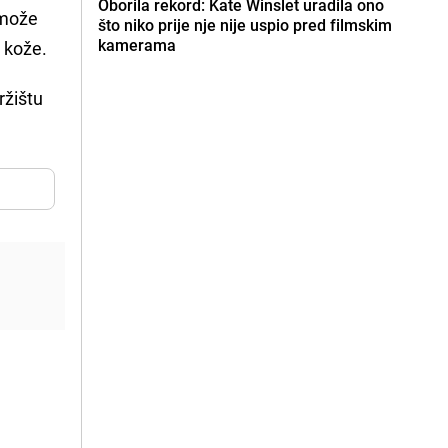
Oborila rekord: Kate Winslet uradila ono
može
što niko prije nje nije uspio pred filmskim
kamerama
e kože.
ržištu