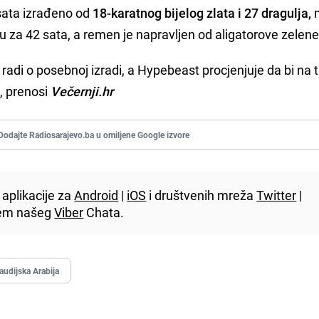
sata izrađeno od
18-karatnog bijelog zlata i 27 dragulja,
nu za 42 sata, a remen je napravljen od aligatorove zelen
radi o posebnoj izradi, a Hypebeast procjenjuje da bi na t
, prenosi
Večernji.hr
Dodajte Radiosarajevo.ba u omiljene Google izvore
aplikacije za
Android
|
iOS
i društvenih mreža
Twitter
|
utem našeg
Viber
Chata.
audijska Arabija