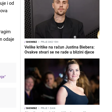
uje i od
tova
dragim
om odaje
/
SHOWBIZ
I
PRIJE OKO 19H
Velike kritike na račun Justina Biebera:
Ovakve stvari se ne rade u blizini djece
nje"
/
SHOWBIZ
I
PRIJE 1 DAN