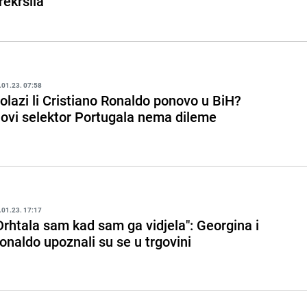
rekršila
.01.23. 07:58
olazi li Cristiano Ronaldo ponovo u BiH?
ovi selektor Portugala nema dileme
.01.23. 17:17
Drhtala sam kad sam ga vidjela": Georgina i
onaldo upoznali su se u trgovini