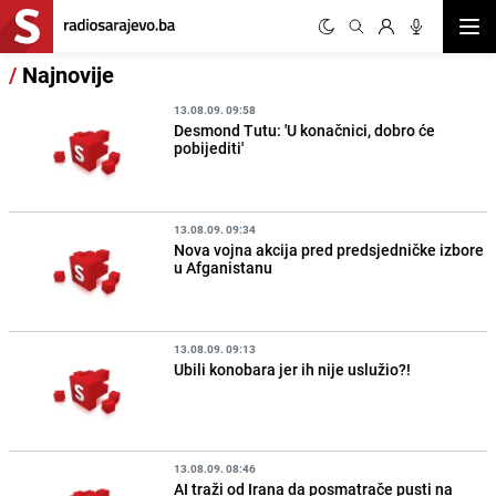
Otvor
/
Najnovije
13.08.09. 09:58
Desmond Tutu: 'U konačnici, dobro će
pobijediti'
13.08.09. 09:34
Nova vojna akcija pred predsjedničke izbore
u Afganistanu
13.08.09. 09:13
Ubili konobara jer ih nije uslužio?!
13.08.09. 08:46
AI traži od Irana da posmatrače pusti na