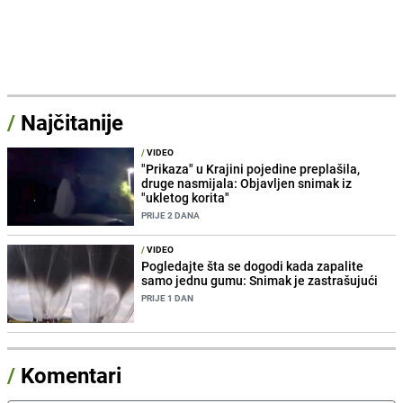
/
Najčitanije
/
VIDEO
"Prikaza" u Krajini pojedine preplašila,
druge nasmijala: Objavljen snimak iz
"ukletog korita"
PRIJE 2 DANA
/
VIDEO
Pogledajte šta se dogodi kada zapalite
samo jednu gumu: Snimak je zastrašujući
PRIJE 1 DAN
/
Komentari