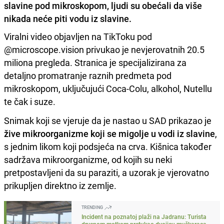
slavine pod mikroskopom, ljudi su obećali da više
nikada neće piti vodu iz slavine.
Viralni video objavljen na TikToku pod
@microscope.vision privukao je nevjerovatnih 20.5
miliona pregleda. Stranica je specijalizirana za
detaljno promatranje raznih predmeta pod
mikroskopom, uključujući Coca-Colu, alkohol, Nutellu
te čak i suze.
Snimak koji se vjeruje da je nastao u SAD prikazao je
žive mikroorganizme koji se migolje u vodi iz slavine
,
s jednim likom koji podsjeća na crva. Kišnica također
sadržava mikroorganizme, od kojih su neki
pretpostavljeni da su paraziti, a uzorak je vjerovatno
prikupljen direktno iz zemlje.
TRENDING
Incident na poznatoj plaži na Jadranu: Turista
drvenom motkom pretukao dvojicu muškaraca