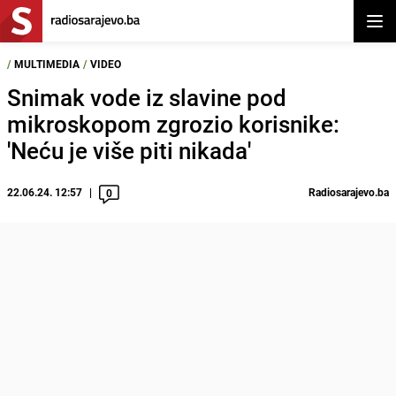
Otvor
/
MULTIMEDIA
/
VIDEO
Snimak vode iz slavine pod
mikroskopom zgrozio korisnike:
'Neću je više piti nikada'
22.06.24. 12:57
Radiosarajevo.ba
0