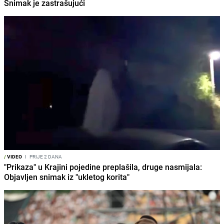
Snimak je zastrašujući
/
VIDEO
I
PRIJE 2 DANA
"Prikaza" u Krajini pojedine preplašila, druge nasmijala:
Objavljen snimak iz "ukletog korita"