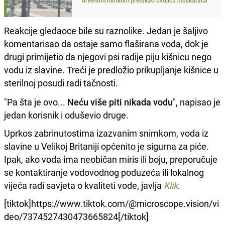
Reakcije gledaoce bile su raznolike. Jedan je šaljivo
komentarisao da ostaje samo flaširana voda, dok je
drugi primijetio da njegovi psi radije piju kišnicu nego
vodu iz slavine. Treći je predložio prikupljanje kišnice u
sterilnoj posudi radi tačnosti.
"Pa šta je ovo...
Neću više piti nikada vodu
", napisao je
jedan korisnik i oduševio druge.
Uprkos zabrinutostima izazvanim snimkom, voda iz
slavine u Velikoj Britaniji općenito je sigurna za piće.
Ipak, ako voda ima neobičan miris ili boju, preporučuje
se kontaktiranje vodovodnog poduzeća ili lokalnog
vijeća radi savjeta o kvaliteti vode, javlja
Klik
.
[tiktok]https://www.tiktok.com/@microscope.vision/vi
deo/7374527430473665824[/tiktok]