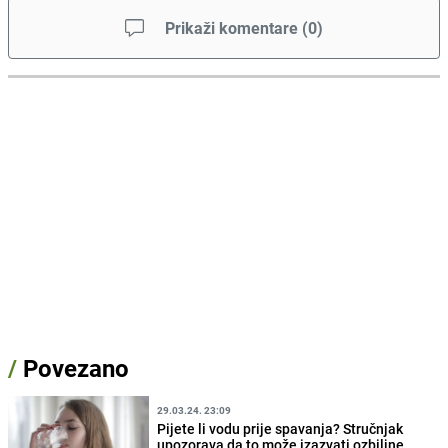
Prikaži komentare
(
0
)
/
Povezano
29.03.24. 23:09
Pijete li vodu prije spavanja? Stručnjak
upozorava da to može izazvati ozbiljne