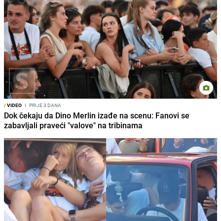
/
VIDEO
I
PRIJE 3 DANA
Dok čekaju da Dino Merlin izađe na scenu: Fanovi se
zabavljali praveći "valove" na tribinama