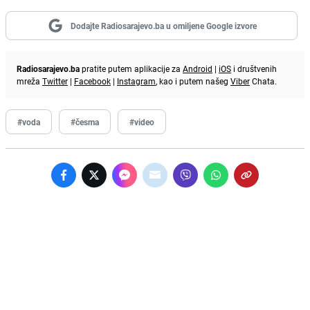
Dodajte Radiosarajevo.ba u omiljene Google izvore
Radiosarajevo.ba
pratite putem aplikacije za
Android
|
iOS
i društvenih
mreža
Twitter
|
Facebook
|
Instagram
, kao i putem našeg
Viber
Chata.
#voda
#česma
#video