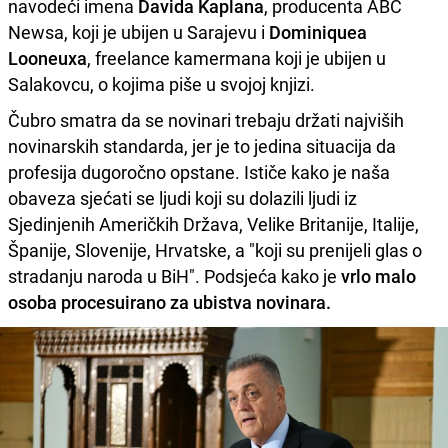
navodeći imena
Davida Kaplana
, producenta ABC
Newsa, koji je ubijen u Sarajevu i
Dominiquea
Looneuxa
, freelance kamermana koji je ubijen u
Salakovcu, o kojima piše u svojoj knjizi.
Čubro smatra da se novinari trebaju držati najviših
novinarskih standarda, jer je to jedina situacija da
profesija dugoročno opstane. Ističe kako je naša
obaveza sjećati se ljudi koji su dolazili ljudi iz
Sjedinjenih Američkih Država, Velike Britanije, Italije,
Španije, Slovenije, Hrvatske, a "koji su prenijeli glas o
stradanju naroda u BiH". Podsjeća kako je
vrlo malo
osoba procesuirano za ubistva novinara.