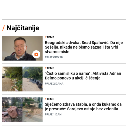
/
Najčitanije
/
TEME
Beogradski advokat Sead Spahović: Da nije
Šešelja, nikada ne bismo saznali šta Srbi
stvarno misle
PRIJE OKO 3H
/
TEME
"Čistio sam sliku o nama": Aktivista Adnan
Đelmo ponovo u akciji čišćenja
PRIJE 2 DANA
/
TEME
Siječemo zdrava stabla, a onda kukamo da
je prevruće: Sarajevo ostaje bez zelenila
PRIJE 1 DAN