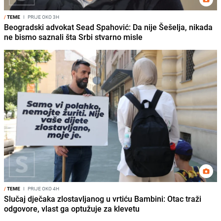
/
TEME
I
PRIJE OKO 3H
Beogradski advokat Sead Spahović: Da nije Šešelja, nikada
ne bismo saznali šta Srbi stvarno misle
/
TEME
I
PRIJE OKO 4H
Slučaj dječaka zlostavljanog u vrtiću Bambini: Otac traži
odgovore, vlast ga optužuje za klevetu