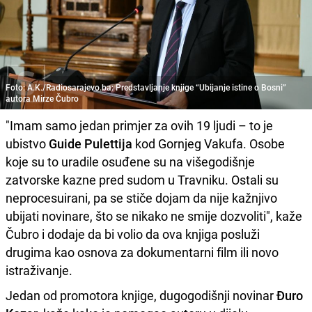
Foto: A.K./Radiosarajevo.ba: Predstavljanje knjige “Ubijanje istine o Bosni”
autora Mirze Čubro
"Imam samo jedan primjer za ovih 19 ljudi – to je
ubistvo
Guide Pulettija
kod Gornjeg Vakufa. Osobe
koje su to uradile osuđene su na višegodišnje
zatvorske kazne pred sudom u Travniku. Ostali su
neprocesuirani, pa se stiče dojam da nije kažnjivo
ubijati novinare, što se nikako ne smije dozvoliti", kaže
Čubro i dodaje da bi volio da ova knjiga posluži
drugima kao osnova za dokumentarni film ili novo
istraživanje.
Jedan od promotora knjige, dugogodišnji novinar
Đuro