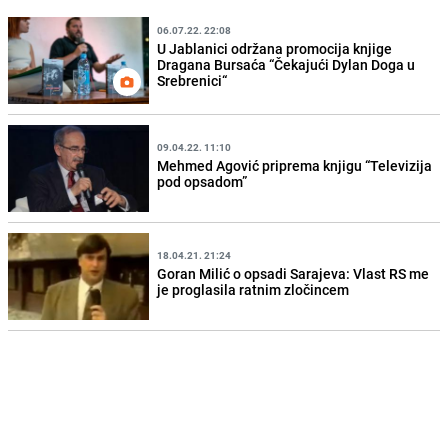
06.07.22. 22:08
U Jablanici održana promocija knjige
Dragana Bursaća “Čekajući Dylan Doga u
Srebrenici“
09.04.22. 11:10
Mehmed Agović priprema knjigu “Televizija
pod opsadom”
18.04.21. 21:24
Goran Milić o opsadi Sarajeva: Vlast RS me
je proglasila ratnim zločincem