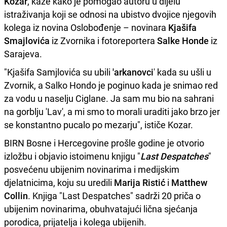
Kozar
, kaže kako je pomogao autoru u dijelu
istraživanja koji se odnosi na ubistvo dvojice njegovih
kolega iz novina Oslobođenje – novinara
Kjašifa
Smajlovića
iz Zvornika i fotoreportera
Salke Honde
iz
Sarajeva.
"Kjašifa Samjlovića su ubili
'arkanovci
' kada su ušli u
Zvornik, a Salko Hondo je poginuo kada je snimao red
za vodu u naselju Ciglane. Ja sam mu bio na sahrani
na gorblju 'Lav', a mi smo to morali uraditi jako brzo jer
se konstantno pucalo po mezarju", ističe Kozar.
BIRN Bosne i Hercegovine prošle godine je otvorio
izložbu i objavio istoimenu knjigu "
Last Despatches
"
posvećenu ubijenim novinarima i medijskim
djelatnicima, koju su uredili
Marija Ristić
i
Matthew
Collin
. Knjiga "Last Despatches" sadrži 20 priča o
ubijenim novinarima, obuhvatajući lična sjećanja
porodica, prijatelja i kolega ubijenih.