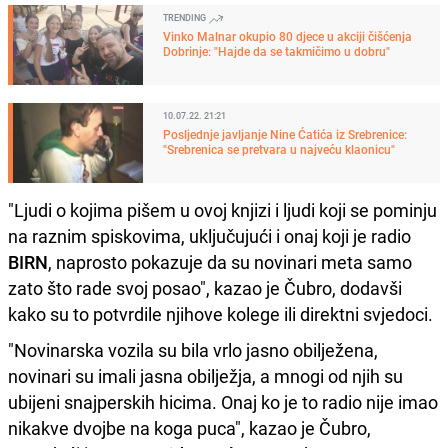
TRENDING
Vinko Malnar okupio 80 djece u akciji čišćenja
Dobrinje: "Hajde da se takmičimo u dobru"
10.07.22. 21:21
Posljednje javljanje Nine Ćatića iz Srebrenice:
"Srebrenica se pretvara u najveću klaonicu"
"Ljudi o kojima pišem u ovoj knjizi i ljudi koji se pominju
na raznim spiskovima, uključujući i onaj koji je radio
BIRN
, naprosto pokazuje da su novinari meta samo
zato što rade svoj posao", kazao je Čubro, dodavši
kako su to potvrdile njihove kolege ili direktni svjedoci.
"Novinarska vozila su bila vrlo jasno obilježena,
novinari su imali jasna obilježja, a mnogi od njih su
ubijeni snajperskih hicima. Onaj ko je to radio nije imao
nikakve dvojbe na koga puca", kazao je Čubro,