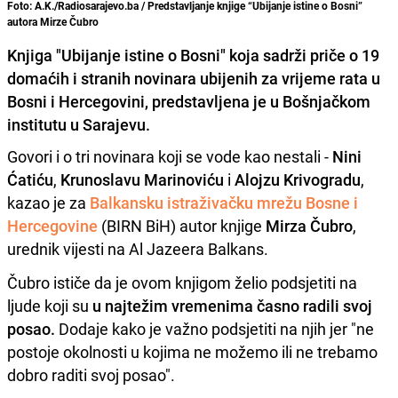
Foto: A.K./Radiosarajevo.ba / Predstavljanje knjige “Ubijanje istine o Bosni”
autora Mirze Čubro
Knjiga "Ubijanje istine o Bosni" koja sadrži priče o 19
domaćih i stranih novinara ubijenih za vrijeme rata u
Bosni i Hercegovini, predstavljena je u Bošnjačkom
institutu u Sarajevu.
Govori i o tri novinara koji se vode kao nestali -
Nini
Ćatiću
,
Krunoslavu Marinoviću
i
Alojzu Krivogradu
,
kazao je za
Balkansku istraživačku mrežu Bosne i
Hercegovine
(BIRN BiH) autor knjige
Mirza Čubro
,
urednik vijesti na Al Jazeera Balkans.
Čubro ističe da je ovom knjigom želio podsjetiti na
ljude koji su
u najtežim vremenima časno radili svoj
posao.
Dodaje kako je važno podsjetiti na njih jer "ne
postoje okolnosti u kojima ne možemo ili ne trebamo
dobro raditi svoj posao".