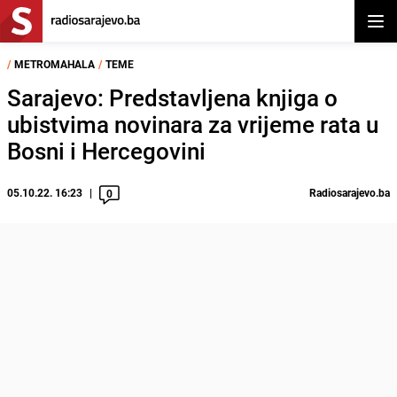
Otvor
/
METROMAHALA
/
TEME
Sarajevo: Predstavljena knjiga o
ubistvima novinara za vrijeme rata u
Bosni i Hercegovini
05.10.22. 16:23
Radiosarajevo.ba
0