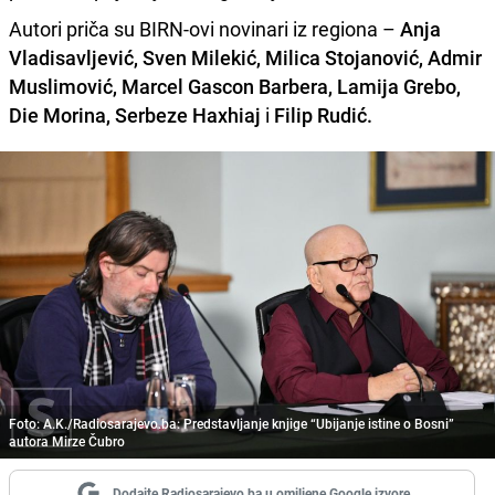
Autori priča su BIRN-ovi novinari iz regiona –
Anja
Vladisavljević, Sven Milekić, Milica Stojanović, Admir
Muslimović, Marcel Gascon Barbera, Lamija Grebo,
Die Morina, Serbeze Haxhiaj
i
Filip Rudić.
Foto: A.K./Radiosarajevo.ba: Predstavljanje knjige “Ubijanje istine o Bosni”
autora Mirze Čubro
Dodajte Radiosarajevo.ba u omiljene Google izvore