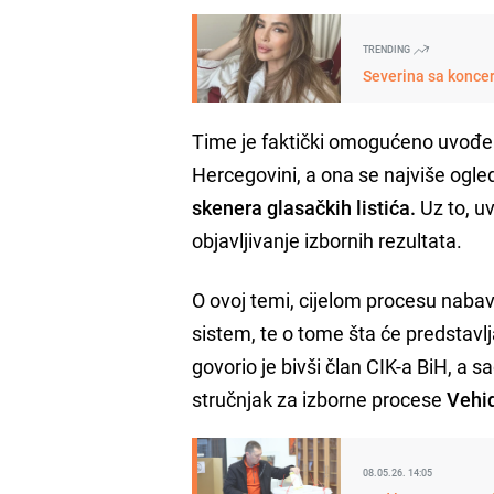
TRENDING
Severina sa konce
Time je faktički omogućeno uvođen
Hercegovini, a ona se najviše ogle
skenera glasačkih listića.
Uz to, uv
objavljivanje izbornih rezultata.
O ovoj temi, cijelom procesu nabav
sistem, te o tome šta će predstavl
govorio je bivši član CIK-a BiH, a 
stručnjak za izborne procese
Vehid
08.05.26. 14:05