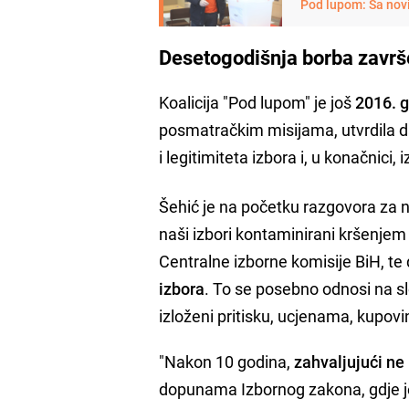
Pod lupom: Sa nov
Desetogodišnja borba zavr
Koalicija "Pod lupom" je još
2016. 
posmatračkim misijama, utvrdila da
i legitimiteta izbora i, u konačnici, 
Šehić je na početku razgovora za na
naši izbori kontaminirani kršenje
Centralne izborne komisije BiH, te
izbora
. To se posebno odnosi na slo
izloženi pritisku, ucjenama, kupov
"Nakon 10 godina,
zahvaljujući ne
dopunama Izbornog zakona, gdje je