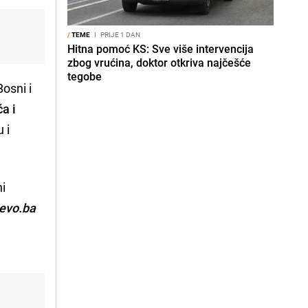
/
TEME
I
PRIJE 1 DAN
Hitna pomoć KS: Sve više intervencija
zbog vrućina, doktor otkriva najčešće
tegobe
osni i
a i
 i
ni
evo.ba