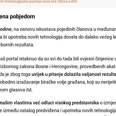
im tehnologijama počinje nova era izbora u BiH
šena pobjedom
godine
, na osnovu iskustava pojedinih članova u međun
 bi upotreba novih tehnologija dovela do daleko većeg le
izbornih rezultata.
š portal istaknuo da su svi do tada bili svjesni činjenice 
m Izbornog zakona Bosne i Hercegovine, provedbenih aka
 da je zbog toga
uvijek u pitanje dolazila valjanost rezult
bodno izražavanje biračke volje građana, koji su nerijetko
inom glasova itd.
 našim vlastima već odluci visokog predstavnika
o izmje
 između ostalog predviđena i upotreba novih tehnologij