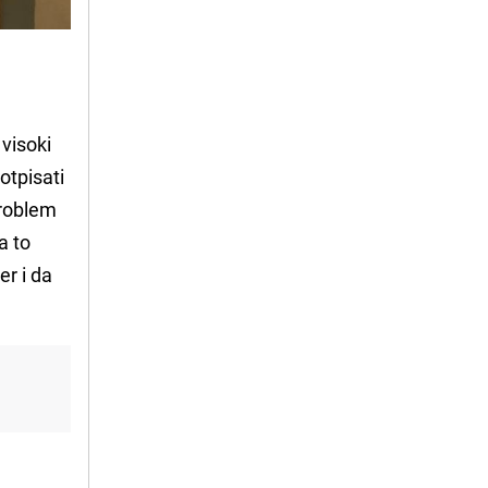
 visoki
otpisati
problem
a to
er i da