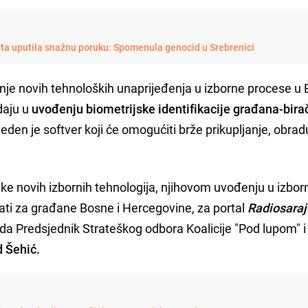
rta uputila snažnu poruku: Spomenula genocid u Srebrenici
je novih tehnoloških unaprijeđenja u izborne procese u B
daju u
uvođenju biometrijske identifikacije građana-birač
eden je softver koji će omogućiti brže prikupljanje, obradu
ke novih izbornih tehnologija, njihovom uvođenju u izbor
jati za građane Bosne i Hercegovine, za portal
Radiosaraj
sada Predsjednik Strateškog odbora Koalicije "Pod lupom" i
 Šehić.