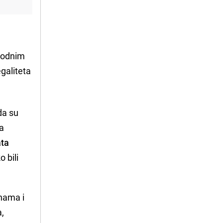
arodnim
galiteta
da su
ta
ata
 bili
nama i
a,