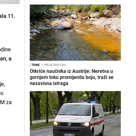
ala 11.
odine
an, a
/
TEME
I
PRIJE OKO 23H
Otkriće naučnika iz Austrije: Neretva u
gornjem toku promijenila boju, traži se
nezavisna istraga
je,
 o
KM za