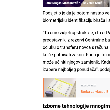
Foto: Dragan Maksimović / DW: Vehid Šehić
Podsjetio je da je potom nastao v
biometrijsku identifikaciju birača i
"Tu smo vidjeli opstrukcije, i to od
V
predstavnik iz rezervi Centralne 
odluku o transferu novca s računa V
ko će potpisati zakon. Kada je to o
može učiniti njegov zamjenik. Kada
izabere najboljeg ponuđača", podsj
16.05.26. 15:07
Borba za vlast u Bi
Izborne tehnologije mnogim