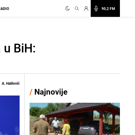
RADIO
90,2 FM
 u BiH:
A. Halilović
/
Najnovije