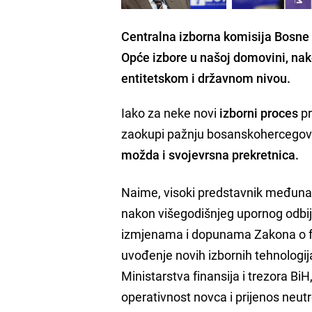
Centralna izborna komisija Bosne i
Opće izbore u našoj domovini, nak
entitetskom i državnom nivou.
Iako za neke novi
izborni proces
pr
zaokupi pažnju bosanskohercegovač
možda i svojevrsna prekretnica.
Naime, visoki predstavnik međuna
nakon višegodišnjeg upornog odbij
izmjenama i dopunama Zakona o fin
uvođenje novih izbornih tehnologij
Ministarstva finansija i trezora Bi
operativnost novca i prijenos neut