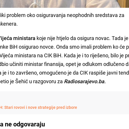
eliki problem oko osiguravanja neophodnih sredstava za
 skenera.
ijeća ministara
koje nije htjelo da osigura novac. Tada je
banke BiH osigurao novce. Onda smo imali problem ko će p
ijeća ministara na CIK BiH. Kada je i to riješeno, bilo je 
dbio učiniti ministar finansija, opet je odlukom odlučeno d
 je i to završeno, omogućeno je da CIK raspiše javni tend
etio je Šehić u razgovoru za
Radiosarajevo.ba.
H: Stari rovovi i nove strategije pred izbore
a ne odgovaraju