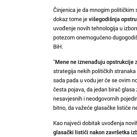
Činjenica je da mnogim političkim 
dokaz tome je
višegodišnja opstru
uvođenje novih tehnologija u izborn
potezom onemogućeno dugogodišnje
BiH.
"
Mene ne iznenađuju opstrukcije
z
strategija nekih političkih strana
sada pada u vodu jer će se ovim nov
česta pojava, da jedan birač glasa z
nesavjesnih i neodgovornih pojedi
bitno, da važeće glasačke listiće n
Kao najveći dobitak uvođenja novih
glasački listići nakon završetka i