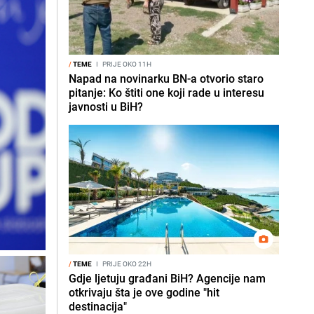
/
TEME
I
PRIJE OKO 11H
Napad na novinarku BN-a otvorio staro
pitanje: Ko štiti one koji rade u interesu
javnosti u BiH?
/
TEME
I
PRIJE OKO 22H
Gdje ljetuju građani BiH? Agencije nam
otkrivaju šta je ove godine "hit
destinacija"