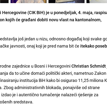
 Hercegovine (CIK BiH) je u ponedjeljak, 4. maja, raspis
on kojih će građani dobiti novu vlast na kantonalnom,
edstavlja još jedan u nizu, odnosno događaj koji svake g
ke javnosti, onaj koji je pred nama bit će
itekako poseb
rodne zajednice u Bosni i Hercegovini
Christian Schmidt
anja da to učine domaći politički akteri, nametnuo Zakon
asiranju institucija BiH kako bi osigurao 11,25 miliona 
a. Zbog administrativnih blokada, ponajviše od strane
H, izdao je i autentično tumačenje nalazeći rješenje za
rošenih sredstava.