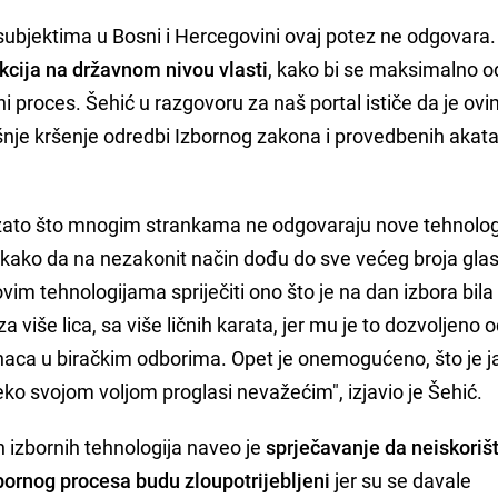
subjektima u Bosni i Hercegovini ovaj potez ne odgovara. 
kcija na državnom nivou vlasti
, kako bi se maksimalno o
i proces. Šehić u razgovoru za naš portal ističe da je ov
 kršenje odredbi Izbornog zakona i provedbenih akata
ato što mnogim strankama ne odgovaraju nove tehnologij
ka kako da na nezakonit način dođu do sve većeg broja gla
im tehnologijama spriječiti ono što je na dan izbora bila 
a više lica, sa više ličnih karata, jer mu je to dozvoljeno 
naca u biračkim odborima. Opet je onemogućeno, što je j
eko svojom voljom proglasi nevažećim", izjavio je Šehić.
 izbornih tehnologija naveo je
sprječavanje da neiskoriš
zbornog procesa budu zloupotrijebljeni
jer su se davale