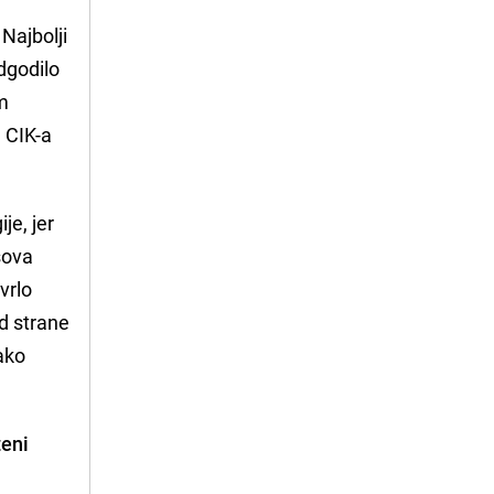
Najbolji
dgodilo
im
 CIK-a
e, jer
sova
vrlo
od strane
ako
teni