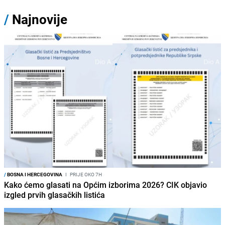
/
Najnovije
/
BOSNA I HERCEGOVINA
I
PRIJE OKO 7H
Kako ćemo glasati na Općim izborima 2026? CIK objavio
izgled prvih glasačkih listića