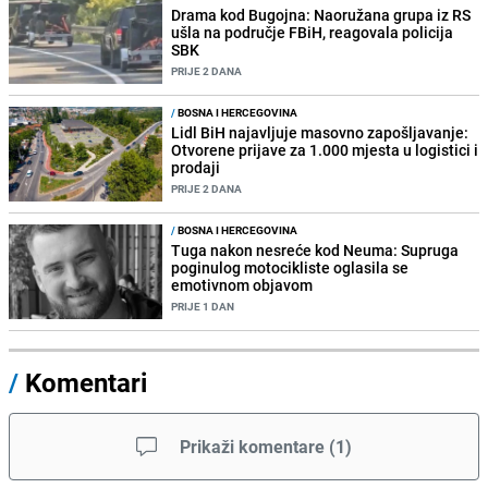
Drama kod Bugojna: Naoružana grupa iz RS
ušla na područje FBiH, reagovala policija
SBK
PRIJE 2 DANA
/
BOSNA I HERCEGOVINA
Lidl BiH najavljuje masovno zapošljavanje:
Otvorene prijave za 1.000 mjesta u logistici i
prodaji
PRIJE 2 DANA
/
BOSNA I HERCEGOVINA
Tuga nakon nesreće kod Neuma: Supruga
poginulog motocikliste oglasila se
emotivnom objavom
PRIJE 1 DAN
/
Komentari
Prikaži komentare
(
1
)