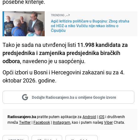
posebne kriterije.
TRENDING
Agić kritizira političare u Bugojnu: Zbog straha
od HDZ-a niko Vučiću nije rekao istinu o
Čipuljiću
Tako je sada na utvrđenoj listi
11.998 kandidata za
predsjednika i zamjenika predsjednika biračkih
odbora
, navedeno je u saopćenju.
Opći izbori u Bosni i Hercegovini zakazani su za 4.
oktobar 2026. godine.
Dodajte Radiosarajevo.ba u omiljene Google izvore
Radiosarajevo.ba
pratite putem aplikacije za
Android
|
iOS
i društvenih
mreža
Twitter
|
Facebook
|
Instagram
, kao i putem našeg
Viber
Chata.