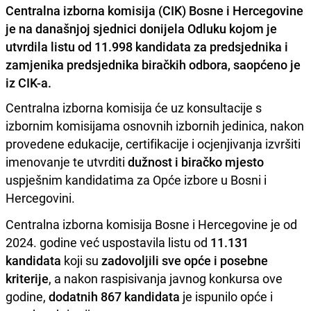
Centralna izborna komisija (CIK) Bosne i Hercegovine
je na današnjoj sjednici donijela Odluku kojom je
utvrdila listu od 11.998 kandidata za predsjednika i
zamjenika predsjednika biračkih odbora, saopćeno je
iz CIK-a.
Centralna izborna komisija će uz konsultacije s
izbornim komisijama osnovnih izbornih jedinica, nakon
provedene edukacije, certifikacije i ocjenjivanja izvršiti
imenovanje te utvrditi
dužnost i biračko mjesto
uspješnim kandidatima za Opće izbore u Bosni i
Hercegovini.
Centralna izborna komisija Bosne i Hercegovine je od
2024. godine već uspostavila listu od
11.131
kandidata
koji su
zadovoljili sve opće i posebne
kriterije
, a nakon raspisivanja javnog konkursa ove
godine,
dodatnih 867 kandidata
je ispunilo opće i