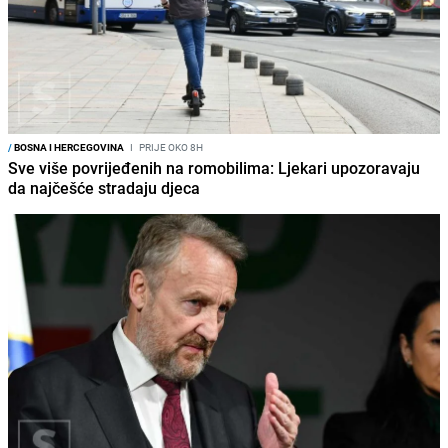
/
BOSNA I HERCEGOVINA
I
PRIJE OKO 8H
Sve više povrijeđenih na romobilima: Ljekari upozoravaju
da najčešće stradaju djeca