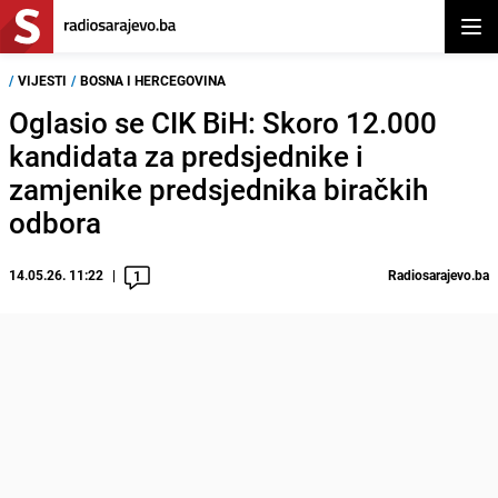
Otvor
/
VIJESTI
/
BOSNA I HERCEGOVINA
Oglasio se CIK BiH: Skoro 12.000
kandidata za predsjednike i
zamjenike predsjednika biračkih
odbora
14.05.26. 11:22
Radiosarajevo.ba
1