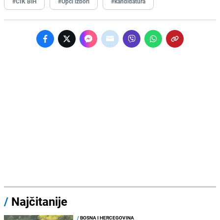
#CIK BiH
#Opći izbori
#kandidatura
/
Najčitanije
/
BOSNA I HERCEGOVINA