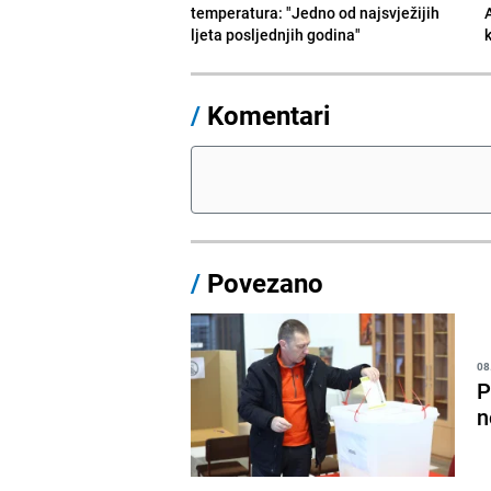
temperatura: "Jedno od najsvježijih
ljeta posljednjih godina"
/
Komentari
/
Povezano
08
P
n