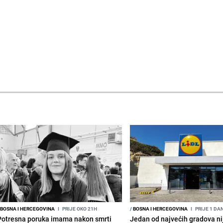
BOSNA I HERCEGOVINA
I
PRIJE OKO 21H
/
BOSNA I HERCEGOVINA
I
PRIJE 1 DA
Potresna poruka imama nakon smrti
Jedan od najvećih gradova nije