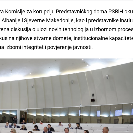
nova Komisije za korupciju Predstavničkog doma PSBiH oku
, Albanije i Sjeverne Makedonije, kao i predstavnike instit
vorena diskusija o ulozi novih tehnologija u izbornom proce
kus na njihove stvarne domete, institucionalne kapacitet
a izborni integritet i povjerenje javnosti.