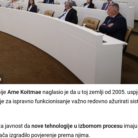
H
nije
Arne Koitmae
naglasio je da u toj zemlji od 2005. usp
a je za ispravno funkcionisanje važno redovno ažurirati si
za javnost da
nove tehnologije u izbornom procesu
imaju
rača izgradilo povjerenje prema njima.