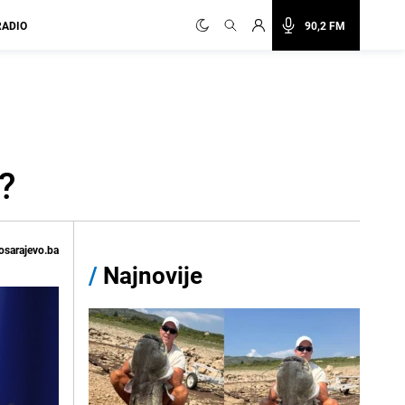
RADIO
90,2 FM
e?
osarajevo.ba
/
Najnovije