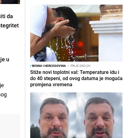
iti da
tegritet
nje u
/
BOSNA I HERCEGOVINA
I
PRIJE OKO 2H
Stiže novi toplotni val: Temperature idu i
do 40 stepeni, od ovog datuma je moguća
promjena vremena
je
nog