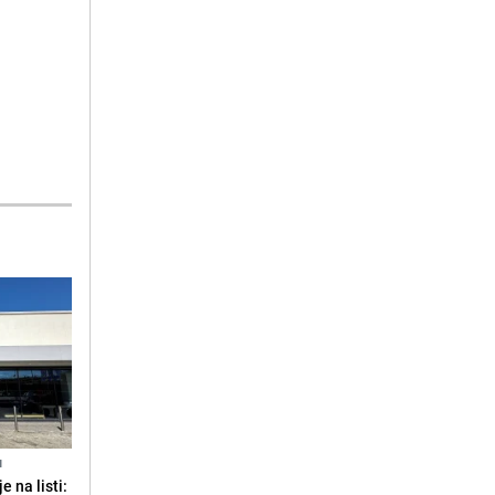
N
 na listi: