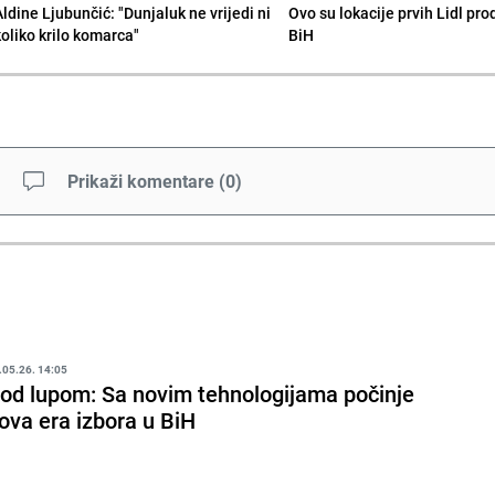
Aldine Ljubunčić: "Dunjaluk ne vrijedi ni
Ovo su lokacije prvih Lidl pr
koliko krilo komarca"
BiH
Prikaži komentare
(
0
)
.05.26. 14:05
od lupom: Sa novim tehnologijama počinje
ova era izbora u BiH