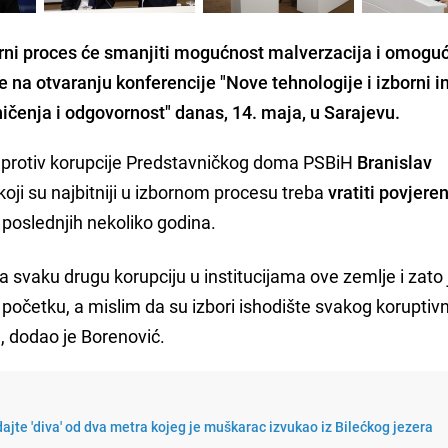
rni proces će smanjiti mogućnost malverzacija i omoguć
je na otvaranju konferencije "Nove tehnologije i izborni in
ničenja i odgovornost" danas, 14. maja, u Sarajevu.
u protiv korupcije Predstavničkog doma PSBiH
Branislav
koji su najbitniji u izbornom procesu treba
vratiti povjere
 poslednjih nekoliko godina.
a svaku drugu korupciju u institucijama ove zemlje i zato 
početku, a mislim da su izbori ishodište svakog koruptiv
, dodao je Borenović.
dajte 'diva' od dva metra kojeg je muškarac izvukao iz Bilećkog jezera