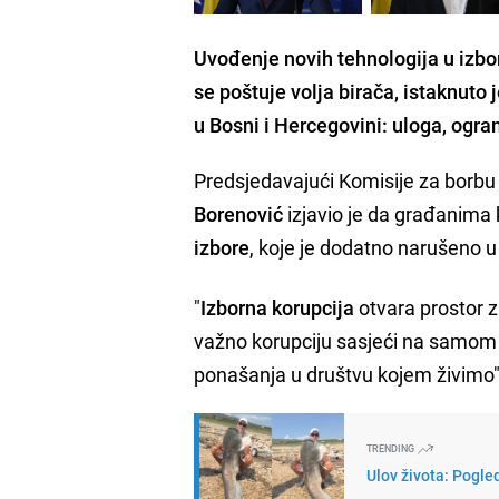
Uvođenje novih tehnologija u izbo
se poštuje volja birača, istaknuto 
u Bosni i Hercegovini: uloga, ogra
Predsjedavajući Komisije za borb
Borenović
izjavio je da građanima 
izbore
, koje je dodatno narušeno u
"
Izborna korupcija
otvara prostor z
važno korupciju sasjeći na samom 
ponašanja u društvu kojem živimo"
TRENDING
Ulov života: Pogle