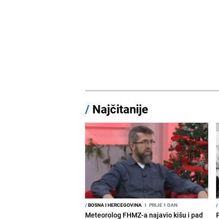
/
Najčitanije
/
BOSNA I HERCEGOVINA
I
PRIJE 1 DAN
/
Meteorolog FHMZ-a najavio kišu i pad