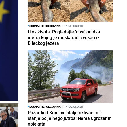
/
BOSNA I HERCEGOVINA
I
PRIJE OKO 1H
Ulov života: Pogledajte 'diva' od dva
metra kojeg je muškarac izvukao iz
Bilećkog jezera
/
BOSNA I HERCEGOVINA
I
PRIJE OKO 2H
Požar kod Konjica i dalje aktivan, ali
stanje bolje nego jutros: Nema ugroženih
objekata