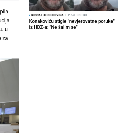
pila
/
BOSNA I HERCEGOVINA
I
PRIJE OKO 3H
ucija
Konakoviću stigle "nevjerovatne poruke"
iz HDZ-a: "Ne šalim se"
su u
e za