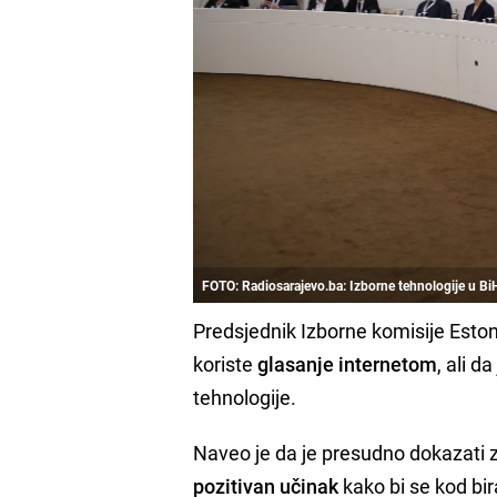
FOTO: Radiosarajevo.ba: Izborne tehnologije u Bi
Predsjednik Izborne komisije Esto
koriste
glasanje internetom
, ali d
tehnologije.
Naveo je da je presudno dokazati 
pozitivan učinak
kako bi se kod bi