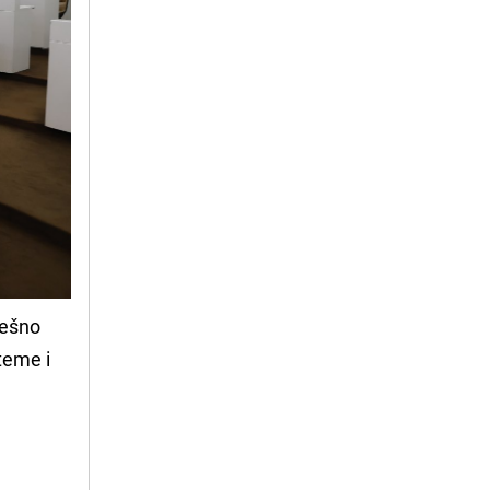
ješno
steme i