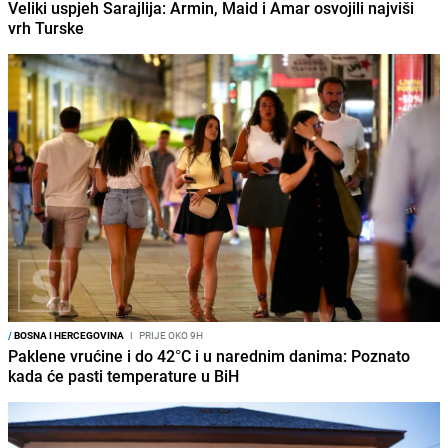
Veliki uspjeh Sarajlija: Armin, Maid i Amar osvojili najviši
vrh Turske
/
BOSNA I HERCEGOVINA
I
PRIJE OKO 9H
Paklene vrućine i do 42°C i u narednim danima: Poznato
kada će pasti temperature u BiH