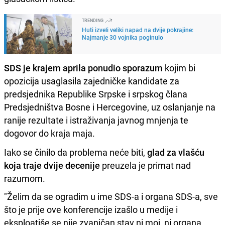
TRENDING
Huti izveli veliki napad na dvije pokrajine:
Najmanje 30 vojnika poginulo
SDS je krajem aprila ponudio sporazum
kojim bi
opozicija usaglasila zajedničke kandidate za
predsjednika Republike Srpske i srpskog člana
Predsjedništva Bosne i Hercegovine, uz oslanjanje na
ranije rezultate i istraživanja javnog mnjenja te
dogovor do kraja maja.
Iako se činilo da problema neće biti,
glad za vlašću
koja traje dvije decenije
preuzela je primat nad
razumom.
"Želim da se ogradim u ime SDS-a i organa SDS-a, sve
što je prije ove konferencije izašlo u medije i
eksploatiše se nije zvaničan stav ni moj, ni organa