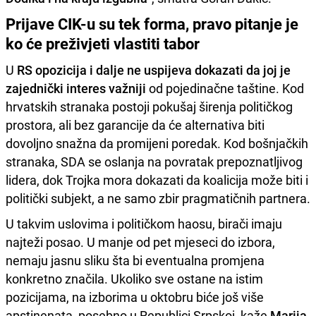
Prijave CIK-u su tek forma, pravo pitanje je
ko će preživjeti vlastiti tabor
U
RS opozicija i dalje ne uspijeva dokazati da joj je
zajednički interes važniji
od pojedinačne taštine. Kod
hrvatskih stranaka postoji pokušaj širenja političkog
prostora, ali bez garancije da će alternativa biti
dovoljno snažna da promijeni poredak. Kod bošnjačkih
stranaka, SDA se oslanja na povratak prepoznatljivog
lidera, dok Trojka mora dokazati da koalicija može biti i
politički subjekt, a ne samo zbir pragmatičnih partnera.
U takvim uslovima i političkom haosu, birači imaju
najteži posao. U manje od pet mjeseci do izbora,
nemaju jasnu sliku šta bi eventualna promjena
konkretno značila. Ukoliko sve ostane na istim
pozicijama, na izborima u oktobru biće još više
apstinenata, posebno u Republici Srpskoj, kaže
Marija