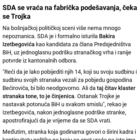
SDA se vraća na fabrička podešavanja, čeka
se Trojka
Na bošnjačkoj političkoj sceni više nema mnogo
nepoznanica. SDA je i formalno isturila
Bakira
Izetbegovića
kao kandidata za člana Predsjedništva
BiH, uz jednoglasnu podršku stranačkog vrha i ranije
potvrde iz kantonalnih odbora.
"Reći da je lako pobijediti njih 14, koji su svoju sudbinu i
sudbinu svojih stranaka vezali za pobjedu gospodina
Bećirovića, bi bilo neodgovorno. Ali da
taj čitav klaster
stranaka tone, to je činjenica
. Ostanak Trojke je
nastavak potonuća BiH u svakom smislu", rekao je
Izetbegovića, nakon jednoglasne podrške stranke,
apostrofirajući da je vrijeme da se SDA vrati.
Međutim, stranka koja godinama govori o širini kadra i
kontinuitetu politike na kraju se opet vraća na isto ime,