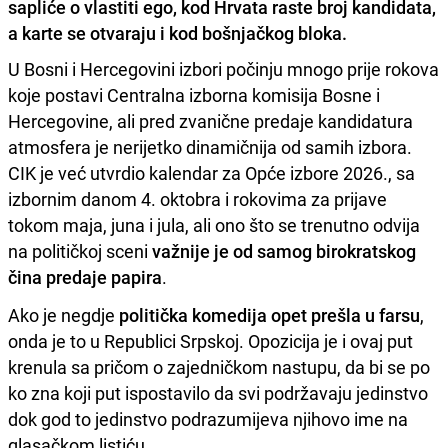
sapliće o vlastiti ego, kod Hrvata raste broj kandidata,
a karte se otvaraju i kod bošnjačkog bloka.
U Bosni i Hercegovini izbori počinju mnogo prije rokova
koje postavi Centralna izborna komisija Bosne i
Hercegovine, ali pred zvanične predaje kandidatura
atmosfera je nerijetko dinamičnija od samih izbora.
CIK je već utvrdio kalendar za Opće izbore 2026., sa
izbornim danom 4. oktobra i rokovima za prijave
tokom maja, juna i jula, ali ono što se trenutno odvija
na političkoj sceni
važnije je od samog birokratskog
čina predaje papira
.
Ako je negdje
politička komedija opet prešla u farsu
,
onda je to u Republici Srpskoj. Opozicija je i ovaj put
krenula sa pričom o zajedničkom nastupu, da bi se po
ko zna koji put ispostavilo da svi podržavaju jedinstvo
dok god to jedinstvo podrazumijeva njihovo ime na
glasačkom listiću.