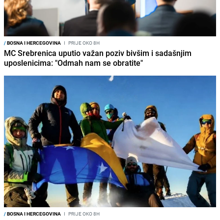
/
BOSNA I HERCEGOVINA
I
PRIJE OKO 8H
MC Srebrenica uputio važan poziv bivšim i sadašnjim
uposlenicima: "Odmah nam se obratite"
/
BOSNA I HERCEGOVINA
I
PRIJE OKO 8H