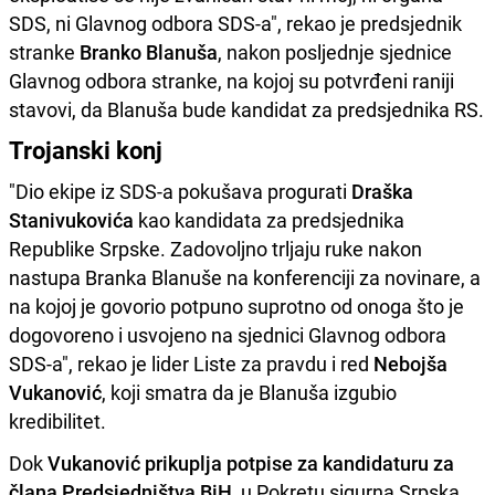
SDS, ni Glavnog odbora SDS-a", rekao je predsjednik
stranke
Branko Blanuša
, nakon posljednje sjednice
Glavnog odbora stranke, na kojoj su potvrđeni raniji
stavovi, da Blanuša bude kandidat za predsjednika RS.
Trojanski konj
"Dio ekipe iz SDS-a pokušava progurati
Draška
Stanivukovića
kao kandidata za predsjednika
Republike Srpske. Zadovoljno trljaju ruke nakon
nastupa Branka Blanuše na konferenciji za novinare, a
na kojoj je govorio potpuno suprotno od onoga što je
dogovoreno i usvojeno na sjednici Glavnog odbora
SDS-a", rekao je lider Liste za pravdu i red
Nebojša
Vukanović
, koji smatra da je Blanuša izgubio
kredibilitet.
Dok
Vukanović prikuplja potpise za kandidaturu za
člana Predsjedništva BiH
, u Pokretu sigurna Srpska,