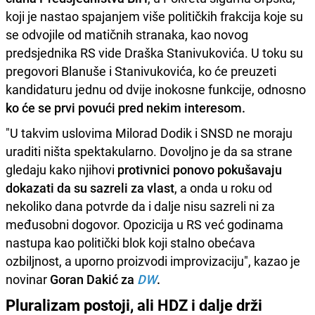
koji je nastao spajanjem više političkih frakcija koje su
se odvojile od matičnih stranaka, kao novog
predsjednika RS vide Draška Stanivukovića. U toku su
pregovori Blanuše i Stanivukovića, ko će preuzeti
kandidaturu jednu od dvije inokosne funkcije, odnosno
ko će se prvi povući pred nekim interesom.
"U takvim uslovima Milorad Dodik i SNSD ne moraju
uraditi ništa spektakularno. Dovoljno je da sa strane
gledaju kako njihovi
protivnici ponovo pokušavaju
dokazati da su sazreli za vlast
, a onda u roku od
nekoliko dana potvrde da i dalje nisu sazreli ni za
međusobni dogovor. Opozicija u RS već godinama
nastupa kao politički blok koji stalno obećava
ozbiljnost, a uporno proizvodi improvizaciju", kazao je
novinar
Goran Dakić za
DW
.
Pluralizam postoji, ali HDZ i dalje drži