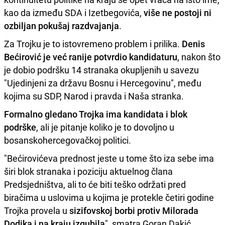
kao da između SDA i Izetbegovića,
više ne postoji ni
ozbiljan pokušaj razdvajanja
.
Za Trojku je to istovremeno problem i prilika.
Denis
Bećirović je već ranije potvrdio kandidaturu
, nakon što
je dobio podršku 14 stranaka okupljenih u savezu
"Ujedinjeni za državu Bosnu i Hercegovinu", među
kojima su SDP, Narod i pravda i Naša stranka.
Formalno gledano Trojka ima kandidata i blok
podrške
, ali je pitanje koliko je to dovoljno u
bosanskohercegovačkoj politici.
"Bećirovićeva prednost jeste u tome što iza sebe ima
širi blok stranaka i poziciju aktuelnog člana
Predsjedništva, ali to će biti teško održati pred
biračima u uslovima u kojima je protekle četiri godine
Trojka provela u
sizifovskoj borbi protiv Milorada
Dodika i na kraju izgubila
", smatra Goran Dakić.