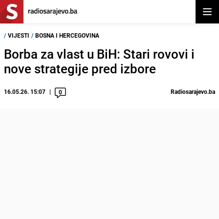
Otvor
/
VIJESTI
/
BOSNA I HERCEGOVINA
Borba za vlast u BiH: Stari rovovi i
nove strategije pred izbore
16.05.26. 15:07
Radiosarajevo.ba
0