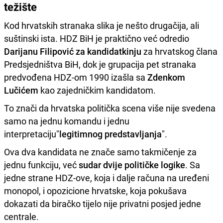
težište
Kod hrvatskih stranaka slika je nešto drugačija, ali
suštinski ista. HDZ BiH je praktično već odredio
Darijanu Filipović za kandidatkinju
za hrvatskog člana
Predsjedništva BiH, dok je grupacija pet stranaka
predvođena HDZ-om 1990 izašla sa
Zdenkom
Lučićem
kao zajedničkim kandidatom.
To znači da hrvatska politička scena više nije svedena
samo na jednu komandu i jednu
interpretaciju"
legitimnog predstavljanja
".
Ova dva kandidata ne znače samo takmičenje za
jednu funkciju, već
sudar dvije političke logike
. Sa
jedne strane HDZ-ove, koja i dalje računa na uređeni
monopol, i opozicione hrvatske, koja pokušava
dokazati da biračko tijelo nije privatni posjed jedne
centrale.