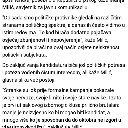
Milić
, savjetnik za javnu komunikaciju.
"Do sada smo političke protivnike gledali na različitim
stranama političkog spektra, a danas ih često vidimo u
istim redovima. T
o kod birača dodatno pojačava
osjećaj zbunjenosti i nepovjerenja
", kaže Milić,
upozorivši da birači na ovaj način osjete neiskrenost
političkih subjekata.
Do zaključivanja kandidatura biće još političkih potresa
i
poteza vođenih čistim interesom
, ali kaže Milić,
glavna slika već postoji.
"Stranke su još prije formalne kampanje pokazale
svoje nervoze, svoje limite i svoje stare navike. I zato
je prvi utisak ovog izbornog ciklusa prilično brutalan:
manje je neizvjesno ko bi mogao biti kandidat, a
mnogo više
ko je sposoban da do oktobra ne izgori u
vlastitom dvorištu
", zaključuje Milić.