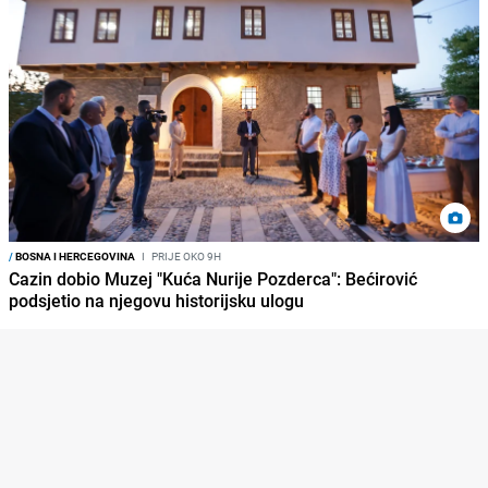
/
BOSNA I HERCEGOVINA
I
PRIJE OKO 9H
Cazin dobio Muzej "Kuća Nurije Pozderca": Bećirović
podsjetio na njegovu historijsku ulogu