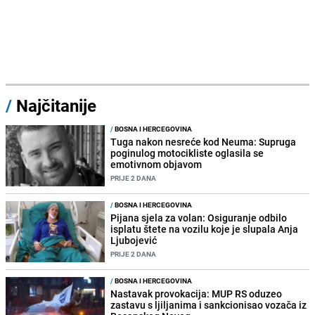
/
Najčitanije
/
BOSNA I HERCEGOVINA
Tuga nakon nesreće kod Neuma: Supruga
poginulog motocikliste oglasila se
emotivnom objavom
PRIJE 2 DANA
/
BOSNA I HERCEGOVINA
Pijana sjela za volan: Osiguranje odbilo
isplatu štete na vozilu koje je slupala Anja
Ljubojević
PRIJE 2 DANA
/
BOSNA I HERCEGOVINA
Nastavak provokacija: MUP RS oduzeo
zastavu s ljiljanima i sankcionisao vozača iz