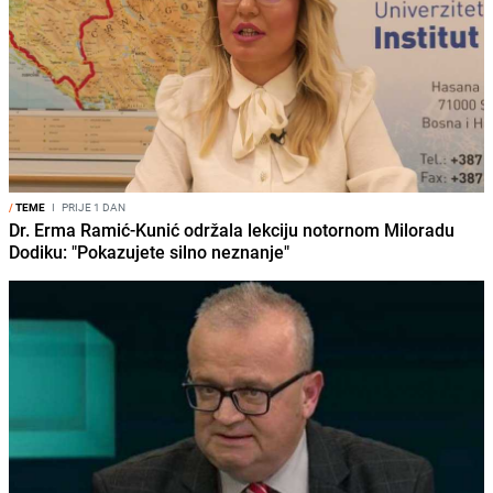
/
TEME
I
PRIJE 1 DAN
Dr. Erma Ramić-Kunić održala lekciju notornom Miloradu
Dodiku: "Pokazujete silno neznanje"