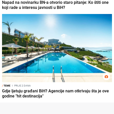
Napad na novinarku BN-a otvorio staro pitanje: Ko štiti one
koji rade u interesu javnosti u BiH?
/
TEME
I
PRIJE 2 DANA
Gdje ljetuju građani BiH? Agencije nam otkrivaju šta je ove
godine "hit destinacija"