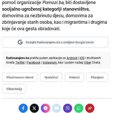
pomoć organizacije
Pomozi.ba
, biti dostavljene
socijalno ugroženoj kategoriji stanovništva
,
domovima za nezbrinutu djecu, domovima za
zbrinjavanje starih osoba, kao i migrantima i drugima
koje će ova gesta obradovati.
Dodajte Radiosarajevo.ba u omiljene Google izvore
Radiosarajevo.ba
pratite putem aplikacije za
Android
|
iOS
i društvenih
mreža
Twitter
|
Facebook
|
Instagram
, kao i putem našeg
Viber
Chata.
#Guinnessov rekord
#palačinci
#rekord
#Sarajevo
#Skenderija