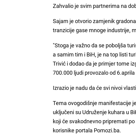
Zahvalio je svim partnerima na dob
Sajam je otvorio zamjenik gradon
tranzicije gase mnoge industrije, m
"Stoga je važno da se poboljša turi
a samim tim i BiH, je na top listi tu
Trivić i dodao da je primjer tome i
700.000 ljudi provozalo od 6.april
Izrazio je nadu da će svi nivoi vlas
Tema ovogodišnje manifestacije je 
uključeni su Udruženje kuhara u Bi
koji će svakodnevno pripremati po 
korisnike portala Pomozi.ba.