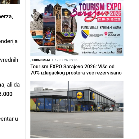
berza,
enderija
ivrednih
/
EKONOMIJA
I
17.07.26. 09:35
Tourism EXPO Sarajevo 2026: Više od
70% izlagačkog prostora već rezervisano
a, ali da
3.000
centar u