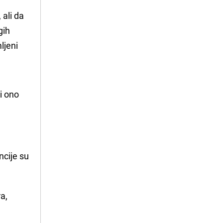
 ali da
gih
ljeni
 ono 
a
ncije su
ra,