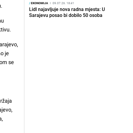
/
EKONOMIJA
I
09.07.26. 18:41
u.
Lidl najavljuje nova radna mjesta: U
Sarajevu posao bi dobilo 50 osoba
nu
tivu.
Sarajevo,
ao je
ojom se
držaja
ajevo,
a,