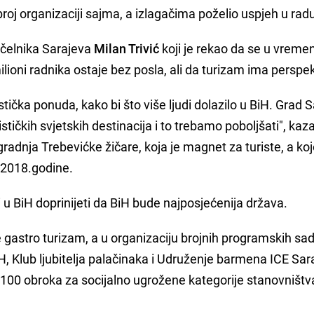
roj organizaciji sajma, a izlagačima poželio uspjeh u rad
ačelnika Sarajeva
Milan Trivić
koji je rekao da se u vreme
ilioni radnika ostaje bez posla, ali da turizam ima perspek
stička ponuda, kako bi što više ljudi dolazilo u BiH. Grad 
rističkih svjetskih destinacija i to trebamo poboljšati", kaz
zgradnja Trebevićke žičare, koja je magnet za turiste, a k
a 2018.godine.
ti u BiH doprinijeti da BiH bude najposjećenija država.
gastro turizam, a u organizaciju brojnih programskih sa
H, Klub ljubitelja palačinaka i Udruženje barmena ICE Sar
100 obroka za socijalno ugrožene kategorije stanovništv