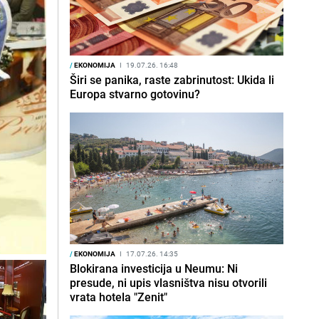
/
EKONOMIJA
I
19.07.26. 16:48
Širi se panika, raste zabrinutost: Ukida li
Europa stvarno gotovinu?
/
EKONOMIJA
I
17.07.26. 14:35
Blokirana investicija u Neumu: Ni
presude, ni upis vlasništva nisu otvorili
vrata hotela "Zenit"