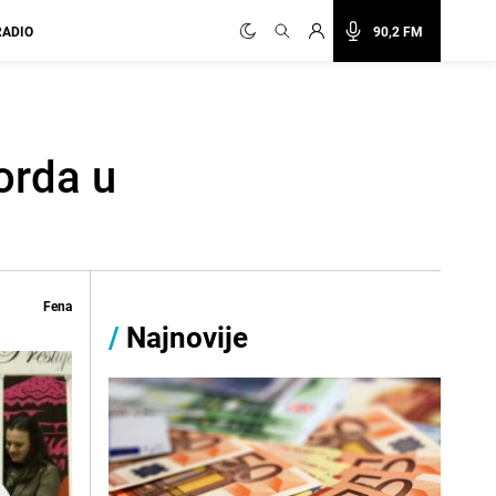
RADIO
90,2 FM
orda u
Fena
/
Najnovije