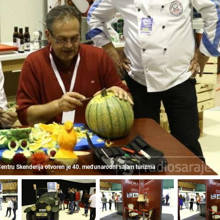
 Centru Skenderija otvoren je 40. međunarodni sajam turizma