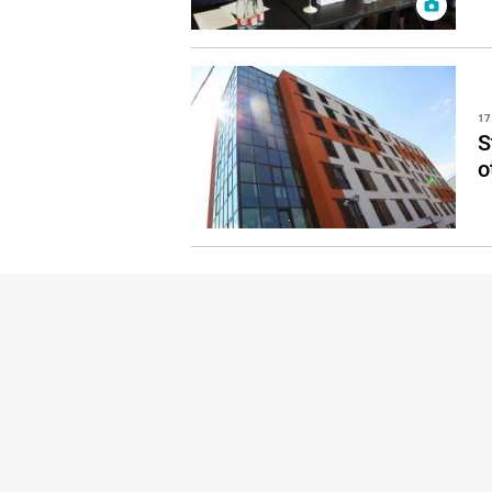
17
S
o