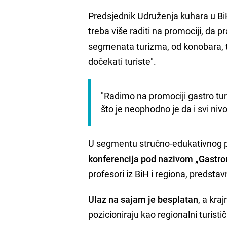
Predsjednik Udruženja kuhara u B
treba više raditi na promociji, da p
segmenata turizma, od konobara, t
dočekati turiste".
"Radimo na promociji gastro turi
što je neophodno je da i svi niv
U segmentu stručno-edukativnog
konferencija pod nazivom „Gastrono
profesori iz BiH i regiona, predstavnic
Ulaz na sajam je besplatan
, a kra
pozicioniraju kao regionalni turistič