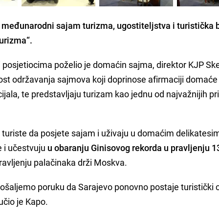
 međunarodni sajam turizma, ugostiteljstva i turistička 
turizma“.
 posjetiocima poželio je domaćin sajma, direktor KJP Sk
nost održavanja sajmova koji doprinose afirmaciji domaće
ijala, te predstavljaju turizam kao jednu od najvažnijih pr
turiste da posjete sajam i uživaju u domaćim delikatesim
e i učestvuju
u obaranju Ginisovog rekorda u pravljenju 1
ravljenju palačinaka drži Moskva.
ošaljemo poruku da Sarajevo ponovno postaje turistički 
učio je Kapo.