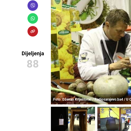
Dijeljenja
88
Foto: Dženan Kriještorac / Radiosarajevo.ba4 / U