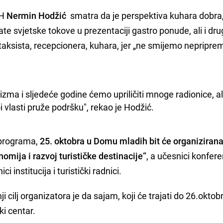
iH
Nermin Hodžić
smatra da je perspektiva kuhara dobra,
rate svjetske tokove u prezentaciji gastro ponude, ali i dru
aksista, recepcionera, kuhara, jer „ne smijemo nepriprem
zma i sljedeće godine ćemo upriličiti mnoge radionice, ali
oi vlasti pruže podršku", rekao je Hodžić.
 programa,
25. oktobra u Domu mladih bit će organiziran
mija i razvoj turističke destinacije“
, a učesnici konfere
i institucija i turistički radnici.
jnji cilj organizatora je da sajam, koji će trajati do 26.oktob
ki centar.