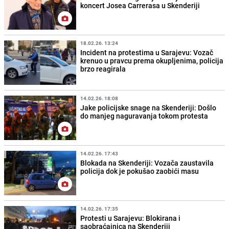
koncert Josea Carrerasa u Skenderiji
18.02.26. 13:24
Incident na protestima u Sarajevu: Vozač
krenuo u pravcu prema okupljenima, policija
brzo reagirala
14.02.26. 18:08
Jake policijske snage na Skenderiji: Došlo
do manjeg naguravanja tokom protesta
14.02.26. 17:43
Blokada na Skenderiji: Vozača zaustavila
policija dok je pokušao zaobići masu
14.02.26. 17:35
Protesti u Sarajevu: Blokirana i
saobraćajnica na Skenderiji