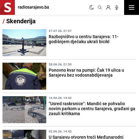
Otvor
/
Skenderija
27.07.26. 21:57
Razbojništvo u centru Sarajeva: 11-
godišnjem dječaku ukrali bicikl
28.06.26. 21:50
Ponovno kvar na pumpi: Čak 19 ulica u
Sarajevu bez vodosnabdijevanja
16.06.26. 14:42
"Usred raskrsnice": Mandić se pohvalio
novim parkom u centru Sarajeva, građani ga
zasuli kritikama
02.06.26. 14:42
U Sarajevu otvoren treći Međunarodni