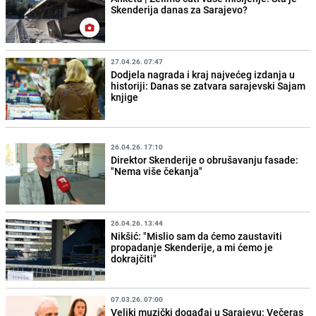
Skenderija danas za Sarajevo?
27.04.26. 07:47
Dodjela nagrada i kraj najvećeg izdanja u
historiji: Danas se zatvara sarajevski Sajam
knjige
26.04.26. 17:10
Direktor Skenderije o obrušavanju fasade:
"Nema više čekanja"
26.04.26. 13:44
Nikšić: "Mislio sam da ćemo zaustaviti
propadanje Skenderije, a mi ćemo je
dokrajčiti"
07.03.26. 07:00
Veliki muzički događaj u Sarajevu: Večeras