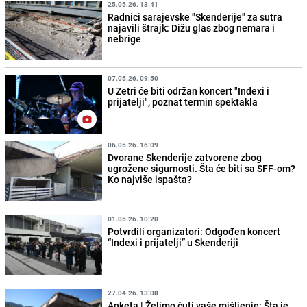
25.05.26. 13:41
Radnici sarajevske "Skenderije" za sutra
najavili štrajk: Dižu glas zbog nemara i
nebrige
07.05.26. 09:50
U Zetri će biti održan koncert "Indexi i
prijatelji", poznat termin spektakla
06.05.26. 16:09
Dvorane Skenderije zatvorene zbog
ugrožene sigurnosti. Šta će biti sa SFF-om?
Ko najviše ispašta?
01.05.26. 10:20
Potvrdili organizatori: Odgođen koncert
“Indexi i prijatelji” u Skenderiji
27.04.26. 13:08
Anketa | Želimo čuti vaše mišljenje: Šta je