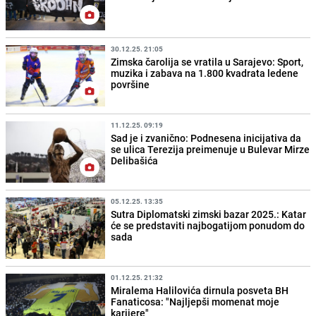
30.12.25. 21:05
Zimska čarolija se vratila u Sarajevo: Sport,
muzika i zabava na 1.800 kvadrata ledene
površine
11.12.25. 09:19
Sad je i zvanično: Podnesena inicijativa da
se ulica Terezija preimenuje u Bulevar Mirze
Delibašića
05.12.25. 13:35
Sutra Diplomatski zimski bazar 2025.: Katar
će se predstaviti najbogatijom ponudom do
sada
01.12.25. 21:32
Miralema Halilovića dirnula posveta BH
Fanaticosa: "Najljepši momenat moje
karijere"