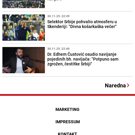
30.11.25. 22:49
Selektor Srbije pohvalio atmosferu u
Skenderiji: "Divna košarkaška večer"
30.11.25. 22:40
Dr. Edhem Čustović osudio navijanje
pojedinih bh. navijača: "Potpuno sam
zgrožen, čestitke Srbiji"
Naredna
MARKETING
IMPRESSUM
KONTAKT