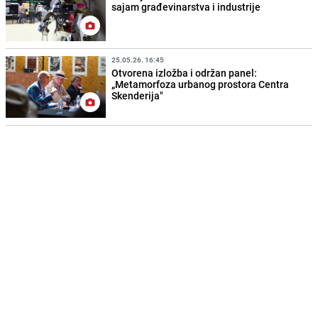
sajam građevinarstva i industrije
25.05.26. 16:45
Otvorena izložba i održan panel:
„Metamorfoza urbanog prostora Centra
Skenderija"