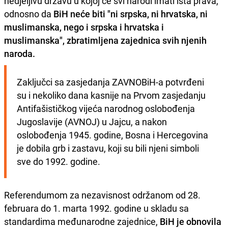
nedjeljivu državu u kojoj će svi narodi imati ista prava,
odnosno da
BiH neće biti "ni srpska, ni hrvatska, ni
muslimanska, nego i srpska i hrvatska i
muslimanska", zbratimljena zajednica svih njenih
naroda.
Zaključci sa zasjedanja ZAVNOBiH-a potvrđeni 
su i nekoliko dana kasnije na Prvom zasjedanju 
Antifašističkog vijeća narodnog oslobođenja 
Jugoslavije (AVNOJ) u Jajcu, a nakon 
oslobođenja 1945. godine, Bosna i Hercegovina 
je dobila grb i zastavu, koji su bili njeni simboli 
sve do 1992. godine.
Referendumom za nezavisnost održanom od 28.
februara do 1. marta 1992. godine u skladu sa
standardima međunarodne zajednice,
BiH je obnovila