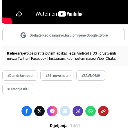
Dodajte Radiosarajevo.ba u omiljene Google izvore
Radiosarajevo.ba
pratite putem aplikacije za
Android
|
iOS
i društvenih
mreža
Twitter
|
Facebook
|
Instagram
, kao i putem našeg
Viber
Chata.
#Dan državnosti
#25. novembar
#ZAVNOBiH
#Historija BiH
1451
Dijeljenja