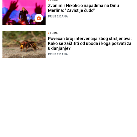
Zvonimir Nikolić o napadima na Dinu
Merlina: "Zavist je čudo"
PRIJE 2 DANA
/
TEME
Povećan broj intervencija zbog stršljenova:
Kako se zaštititi od uboda i koga pozvati za
uklanjanje?
PRIJE 2 DANA