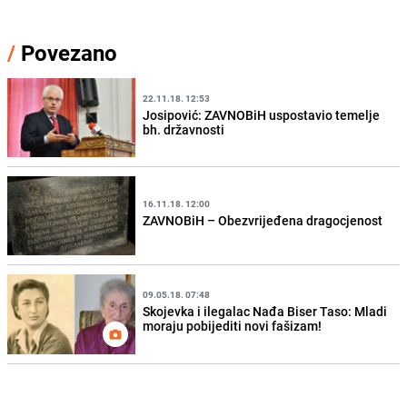
/
Povezano
22.11.18. 12:53
Josipović: ZAVNOBiH uspostavio temelje
bh. državnosti
16.11.18. 12:00
ZAVNOBiH – Obezvrijeđena dragocjenost
09.05.18. 07:48
Skojevka i ilegalac Nađa Biser Taso: Mladi
moraju pobijediti novi fašizam!