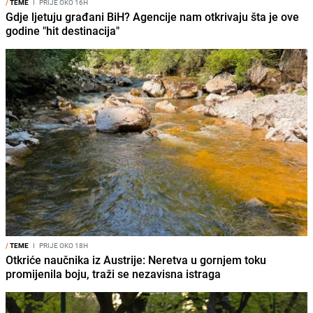
/
TEME
I
PRIJE OKO 16H
Gdje ljetuju građani BiH? Agencije nam otkrivaju šta je ove
godine "hit destinacija"
/
TEME
I
PRIJE OKO 18H
Otkriće naučnika iz Austrije: Neretva u gornjem toku
promijenila boju, traži se nezavisna istraga