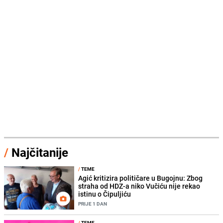
/
Najčitanije
/
TEME
Agić kritizira političare u Bugojnu: Zbog
straha od HDZ-a niko Vučiću nije rekao
istinu o Čipuljiću
PRIJE 1 DAN
/
TEME