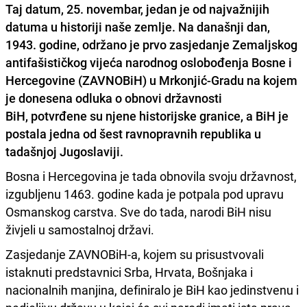
Taj datum, 25. novembar, jedan je od najvažnijih
datuma u historiji naše zemlje. Na današnji dan,
1943. godine, održano je prvo zasjedanje Zemaljskog
antifašističkog vijeća narodnog oslobođenja Bosne i
Hercegovine (ZAVNOBiH) u Mrkonjić-Gradu na kojem
je donesena odluka o obnovi državnosti
BiH,
potvrđene su njene historijske granice
, a BiH je
postala jedna od šest ravnopravnih republika u
tadašnjoj Jugoslaviji.
Bosna i Hercegovina je tada obnovila svoju državnost,
izgubljenu 1463. godine kada je potpala pod upravu
Osmanskog carstva. Sve do tada, narodi BiH nisu
živjeli u samostalnoj državi.
Zasjedanje ZAVNOBiH-a, kojem su prisustvovali
istaknuti predstavnici Srba, Hrvata, Bošnjaka i
nacionalnih manjina, definiralo je BiH kao jedinstvenu i