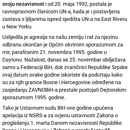
svoju nezavisnost
i od 20. maja 1992, postala je
ravnopravnom članicom UN-a, kada je i postavljena
zastava s ljiljanima ispred sjedišta UN-a na East Riveru
u New Yorku.
Uslijedila je agresija na našu zemlju i rat za njezinu
odbranu okončan je Općim okvirnim sporazumom za
mir, parafiranim 21. novembra 1995. godine u
Daytonu. Nažalost, danas se 25. novembar obilježava
samo u Federaciji BiH, dok zvaničnici Republike Srpske
ovaj datum svake godine iskoriste da podcrtaju kako
su za njih granice Bosne i Hercegovine određene na
zasjedanju ZAVNOBiH-a prestale postojati Dejtonskim
sporazumom 1995. godine.
Tako je Ustavnom sudu BiH ove godine upućena
apelacija iz NSRS-a za ocjenu ustavnosti Zakona o
proglašenju 1. marta Danom nezavisnosti Republike