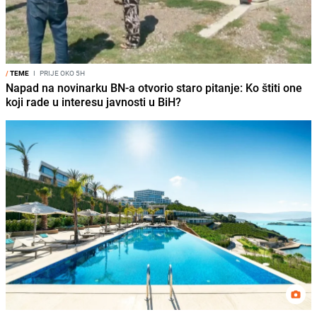
/
TEME
I
PRIJE OKO 5H
Napad na novinarku BN-a otvorio staro pitanje: Ko štiti one
koji rade u interesu javnosti u BiH?