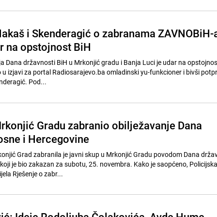
| Nakaš i Skenderagić o zabranama ZAVNOBiH-
r na opstojnost BiH
a Dana državnosti BiH u Mrkonjić gradu i Banja Luci je udar na opstojnos
 u izjavi za portal Radiosarajevo.ba omladinski yu-funkcioner i bivši potp
deragić. Pod...
rkonjić Gradu zabranio obilježavanje Dana
osne i Hercegovine
konjić Grad zabranila je javni skup u Mrkonjić Gradu povodom Dana drža
koji je bio zakazan za subotu, 25. novembra. Kako je saopćeno, Policijsk
jela Rješenje o zabr...
vić: Ideje Rodoljuba Čolakovića, Avde Hume,