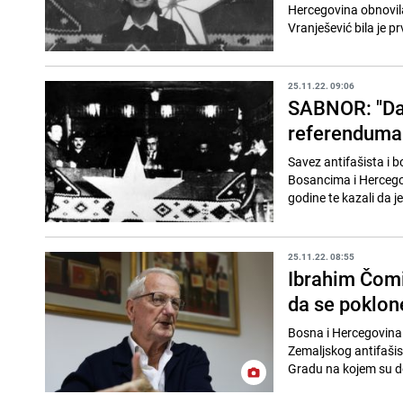
Hercegovina obnovila
Vranješević bila je pr
25.11.22. 09:06
SABNOR: "Da 
referenduma 
Savez antifašista i 
Bosancima i Hercegov
godine te kazali da j
25.11.22. 08:55
Ibrahim Čomić
da se poklo
Bosna i Hercegovina 
Zemaljskog antifaši
Gradu na kojem su d