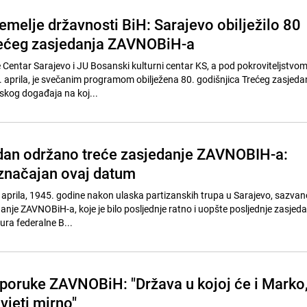
emelje državnosti BiH: Sarajevo obilježilo 80
rećeg zasjedanja ZAVNOBiH-a
e Centar Sarajevo i JU Bosanski kulturni centar KS, a pod pokroviteljstvo
7. aprila, je svečanim programom obilježena 80. godišnjica Trećeg zasjeda
skog događaja na koj...
dan održano treće zasjedanje ZAVNOBIH-a:
 značajan ovaj datum
 aprila, 1945. godine nakon ulaska partizanskih trupa u Sarajevo, sazvano
anje ZAVNOBiH-a, koje je bilo posljednje ratno i uopšte posljednje zasjed
tura federalne B...
oruke ZAVNOBiH: "Država u kojoj će i Marko
ivjeti mirno"