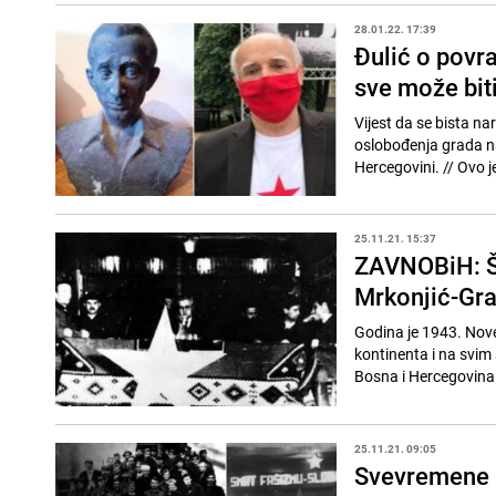
28.01.22. 17:39
Đulić o povr
sve može biti
Vijest da se bista n
oslobođenja grada na
Hercegovini
25.11.21. 15:37
ZAVNOBiH: Št
Mrkonjić-Gr
Godina je 1943. Novem
kontinenta i na svim
Bosna i Hercegovina r
25.11.21. 09:05
Svevremene p