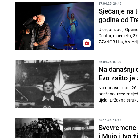
27.04.25. 20:40
Sjećanje na t
godina od T
U organizaciji Općin
Centar, u nedjelju, 2
ZAVNOBiH-a, historij
26.04.25. 07:00
Na današnji 
Evo zašto je
Na današnji dan, 26.
održano treće zasjed
tijela. Državna struk
25.11.24. 16:17
Svevremene p
i Mujo i Ivo ž