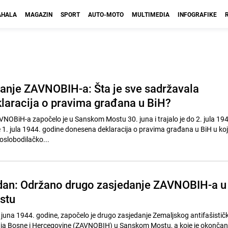
HALA
MAGAZIN
SPORT
AUTO-MOTO
MULTIMEDIA
INFOGRAFIKE
anje ZAVNOBIH-a: Šta je sve sadržavala
laracija o pravima građana u BiH?
NOBiH-a započelo je u Sanskom Mostu 30. juna i trajalo je do 2. jula 194
1. jula 1944. godine donesena deklaracija o pravima građana u BiH u kojoj
slobodilačko...
dan: Održano drugo zasjedanje ZAVNOBIH-a u
stu
 juna 1944. godine, započelo je drugo zasjedanje Zemaljskog antifašističk
a Bosne i Hercegovine (ZAVNOBIH) u Sanskom Mostu, a koje je okončano 