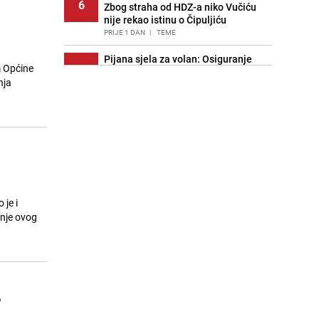
6
Zbog straha od HDZ-a niko Vučiću
nije rekao istinu o Čipuljiću
PRIJE 1 DAN
|
TEME
Pijana sjela za volan: Osiguranje
m Općine
7
odbilo isplatu štete na vozilu koje je
nja
slupala Anja Ljubojević
PRIJE 2 DANA
|
BOSNA I HERCEGOVINA
Znate li šta Dino Merlin pojede prije
8
izlaska na scenu? Njegov ritual
iznenadio mnoge
PRIJE 1 DAN
|
SHOWBIZ
Akcija na Dobrinji: Specijalci MUP-a
9
KS opkolili zgradu
 je i
PRIJE 2 DANA
|
LOKALNE TEME
anje ovog
Nastavak provokacija: MUP RS
10
oduzeo zastavu s ljiljanima i
sankcionisao vozača iz Bosanskog
Novog
,
PRIJE 1 DAN
|
BOSNA I HERCEGOVINA
Kao iz slastičarne: Rolada od