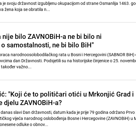
 je svoju državnost izgubljenu okupacijom od strane Osmanlija 1463. g
va žena koja se obratila n...
nije bilo ZAVNOBiH-a ne bi bilo ni
o samostalnosti, ne bi bilo BiH"
boraca narodnoosolobodilačkog rata u Bosni i Hercegovini (SABNOR BiH) č
cima dan Državnosti. Podsjetili su na historijske činjenice o 25. novemb
e također važno...
: "Koji će to političari otići u Mrkonjić Grad i
ne djelu ZAVNOBiH-a?
danas slavi Dan državnosti, datum kada je prije 79 godina održano Prvo
stičkog vijeća narodnog oslobođenja Bosne i Hercegovine (ZAVNOBiH) u 
onesene odluke o obnov...