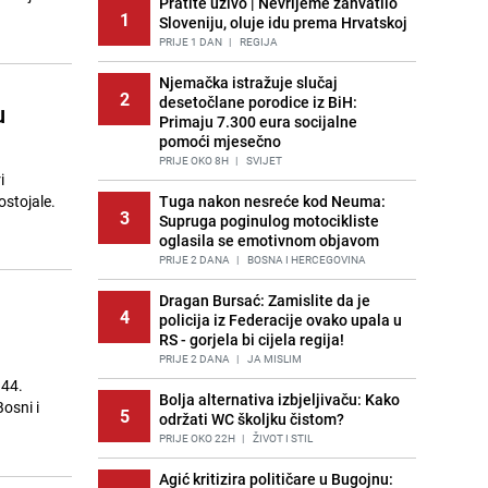
Pratite uživo | Nevrijeme zahvatilo
1
Sloveniju, oluje idu prema Hrvatskoj
PRIJE 1 DAN
|
REGIJA
Njemačka istražuje slučaj
2
desetočlane porodice iz BiH:
u
Primaju 7.300 eura socijalne
pomoći mjesečno
PRIJE OKO 8H
|
SVIJET
i
ostojale.
Tuga nakon nesreće kod Neuma:
3
Supruga poginulog motocikliste
oglasila se emotivnom objavom
PRIJE 2 DANA
|
BOSNA I HERCEGOVINA
Dragan Bursać: Zamislite da je
4
policija iz Federacije ovako upala u
RS - gorjela bi cijela regija!
PRIJE 2 DANA
|
JA MISLIM
944.
Bolja alternativa izbjeljivaču: Kako
osni i
5
održati WC školjku čistom?
PRIJE OKO 22H
|
ŽIVOT I STIL
Agić kritizira političare u Bugojnu: