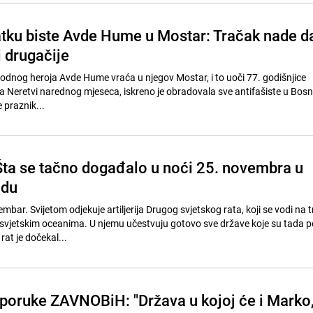
atku biste Avde Hume u Mostar: Tračak nade d
 drugačije
arodnog heroja Avde Hume vraća u njegov Mostar, i to uoči 77. godišnjice
 Neretvi narednog mjeseca, iskreno je obradovala sve antifašiste u Bosni
. // Ovo je praznik...
a se tačno događalo u noći 25. novembra u
adu
bar. Svijetom odjekuje artiljerija Drugog svjetskog rata, koji se vodi na tr
 svjetskim oceanima. U njemu učestvuju gotovo sve države koje su tada p
at je dočekal...
oruke ZAVNOBiH: "Država u kojoj će i Marko