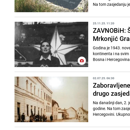
Na tom zasjedanju je 
25.11.25. 11:20
ZAVNOBiH: Št
Mrkonjić Gr
Godina je 1943. novem
kontinenta i na svim
Bosna i Hercegovina 
02.07.25. 06:30
Zaboravljene
drugo zasje
Na današnji dan, 2. 
godine. Na tom zasje
Hercegovini. Ukupno 