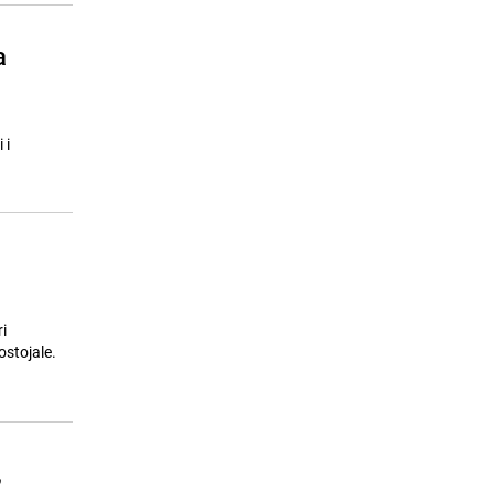
a
 i
i
ostojale.
,