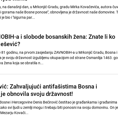
a, na današnji dan, u Mrkonjić-Gradu, gradu Mirka Kovačevića, autora ču
 gorama naše Bosne ponose", obnovljena je državnost naše domovine. T
je bio i "sigurna par...
BIH-a i slobode bosanskih žena: Znate li ko
ješević?
je 81 godinu, na prvom zasjedanju ZAVNOBiH-a u Mrkonjić Gradu, Bosna i
 je svoju državnost izgubljenu okupacijom od strane Osmanlija 1463. g
va žena koja se obratila n...
ić: Zahvaljujući antifašistima Bosna i
je obnovila svoju državnost!
Bosne i Hercegovine Denis Bećirović čestitao je građankama i građanima
kako svi ljudi u zemlji mogu i trebaju biti ponosni na svoju domovinu. On j
 Mezarju Kovači...