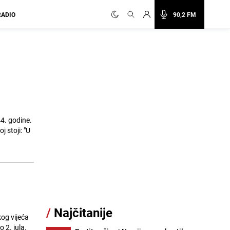
RADIO
90,2 FM
4. godine.
 stoji: "U
/
Najčitanije
og vijeća
2. jula.