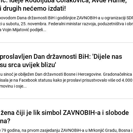
i drugih nećemo izdati!
ovodom Dana državnosti BiH i godišnjice ZAVNOBIH-a u ogranizaciji SDP
i u subotu, 25. novembra. Federalni ministar razvoja, poduzetništva i obr
Vojin Mijatović podijeli...
proslavljen Dan državnosti BiH: 'Dijele nas
 su srca uvijek blizu'
 sinoć je obilježen Dan državnosti Bosne i Hercegovine. Gradonačelnica
ala je na Facebook statusu kako je proslavi prisustvovalo više od 4.000 l
movinu i osje...
e žena čiji je lik simbol ZAVNOBIH-a i slobode
ena?
je 79 godina, na prvom zasjedanju ZAVNOBiH-a u Mrkonjić Gradu, Bosna i