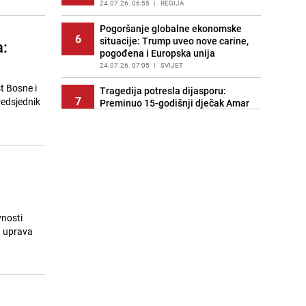
24.07.26. 06:55
|
REGIJA
Pogoršanje globalne ekonomske
6
situacije: Trump uveo nove carine,
a:
pogođena i Europska unija
24.07.26. 07:05
|
SVIJET
t Bosne i
Tragedija potresla dijasporu:
7
redsjednik
Preminuo 15-godišnji dječak Amar
Ahmatović
24.07.26. 07:16
|
REGIJA
Incident na plaži u Hrvatskoj:
8
"Koncesionari" napali oca s dvoje
male djece zbog ležaljki?
24.07.26. 07:20
|
REGIJA
Turizam u haosu: Dubai nudi skoro
vnosti
9
1.400 KM onima koji dovedu gosta
a uprava
iz inostranstva
24.07.26. 07:32
|
SVIJET
Transfer još nije riješen: Dominik
10
Livaković se vraća u Hrvatsku na
terapije