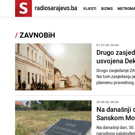
VIJESTI
BIZNIS
METROMA
/
ZAVNOBiH
01.07.26. 06:30
Drugo zasjed
usvojena Dek
Drugo zasjedanje ZAV
Na tom zasjedanju je 
plamenu pravednog o
30.06.26. 06:30
Na današnji 
Sanskom Mo
Na današnji dan, 30.
narodnog oslobođenj