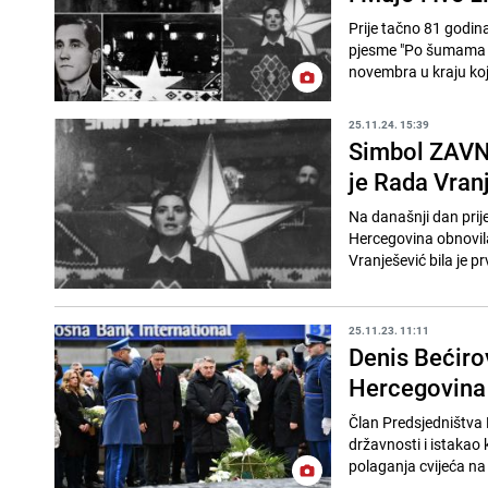
Prije tačno 81 godin
pjesme "Po šumama i
novembra u kraju koji 
25.11.24. 15:39
Simbol ZAVNO
je Rada Vran
Na današnji dan pri
Hercegovina obnovila
Vranješević bila je pr
25.11.23. 11:11
Denis Bećirov
Hercegovina 
Član Predsjedništva 
državnosti i istakao 
polaganja cvijeća na