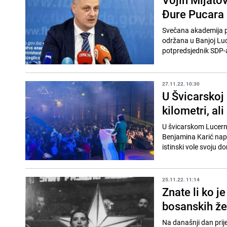
Đure Pucara 
Svečana akademija p
održana u Banjoj Luc
potpredsjednik SDP-a 
27.11.22. 10:30
U Švicarskoj 
kilometri, ali
U švicarskom Lucernu
Benjamina Karić napis
istinski vole svoju do
25.11.22. 11:14
Znate li ko j
bosanskih ž
Na današnji dan pri