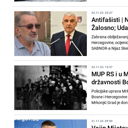
23.11.23. 23:27
Antifašisti 
Žalosno; Uda
Zabrana obilježavanj
Hercegovine, ocijenio
SABNOR-a Nijaz Sken
23.11.23. 14:37
MUP RS i u M
državnosti B
Policijske uprava Mr
Bosne i Hercegovine 
Mrkonjić Grad je doni
21.11.23. 09:50
Vojin Mijato