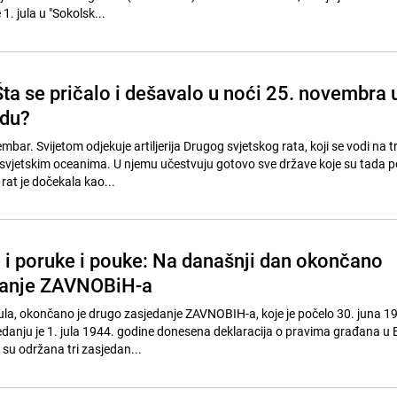
1. jula u "Sokolsk...
a se pričalo i dešavalo u noći 25. novembra 
adu?
bar. Svijetom odjekuje artiljerija Drugog svjetskog rata, koji se vodi na tr
 svjetskim oceanima. U njemu učestvuju gotovo sve države koje su tada p
rat je dočekala kao...
 i poruke i pouke: Na današnji dan okončano
danje ZAVNOBiH-a
jula, okončano je drugo zasjedanje ZAVNOBIH-a, koje je počelo 30. juna 1
danju je 1. jula 1944. godine donesena deklaracija o pravima građana u B
su održana tri zasjedan...