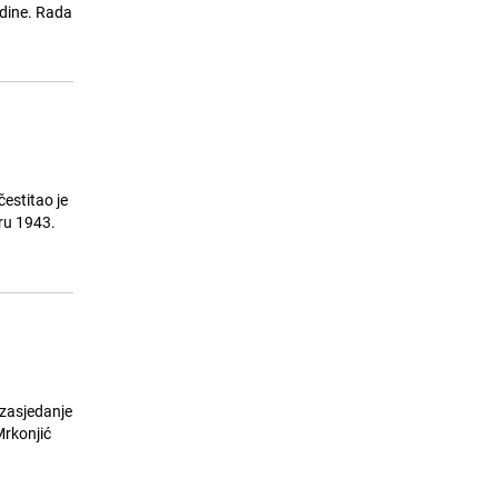
ostati bez vode
odine. Rada
24.07.26. 08:11
|
LOKALNE TEME
estitao je
ru 1943.
 zasjedanje
Mrkonjić