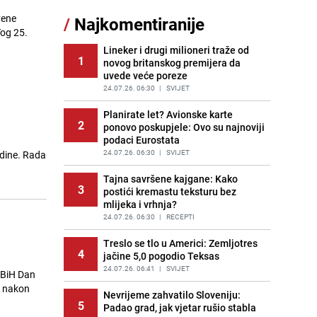
11
čokolade i kokosa bez pečenja,
vene
/
Najkomentiranije
jednostavan desert bez imalo muke
og 25.
PRIJE 2 DANA
|
RECEPTI
Lineker i drugi milioneri traže od
1
novog britanskog premijera da
Pojavili su vam se mravi u kući? Bez
12
uvede veće poreze
brige, ovo su najbolji načini da ih se
riješite
24.07.26. 06:30
|
SVIJET
PRIJE 2 DANA
|
ŽIVOT I STIL
Planirate let? Avionske karte
2
ponovo poskupjele: Ovo su najnoviji
Kako izgleda travnjak stadiona
13
podaci Eurostata
Koševo nakon tri koncerta Dine
Merlina
24.07.26. 06:30
|
SVIJET
odine. Rada
PRIJE 2 DANA
|
FOTO
Tajna savršene kajgane: Kako
3
postići kremastu teksturu bez
Tajna savršenog makedonskog
14
mlijeka i vrhnja?
ajvara: Stari recept za kremast i
bogat okus
24.07.26. 06:30
|
RECEPTI
PRIJE 1 DAN
|
RECEPTI
Treslo se tlo u Americi: Zemljotres
4
jačine 5,0 pogodio Teksas
Ogromna potrošnja vode u dijelu
15
BiH: Inspektori krenuli u kontrole,
24.07.26. 06:41
|
SVIJET
 BiH Dan
slijede kazne
e nakon
Nevrijeme zahvatilo Sloveniju:
PRIJE 2 DANA
|
BOSNA I HERCEGOVINA
5
Padao grad, jak vjetar rušio stabla