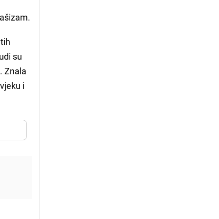
 fašizam.
tih
udi su
e. Znala
vjeku i