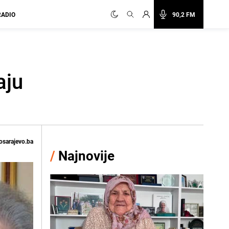
RADIO
90,2 FM
aju
osarajevo.ba
/
Najnovije