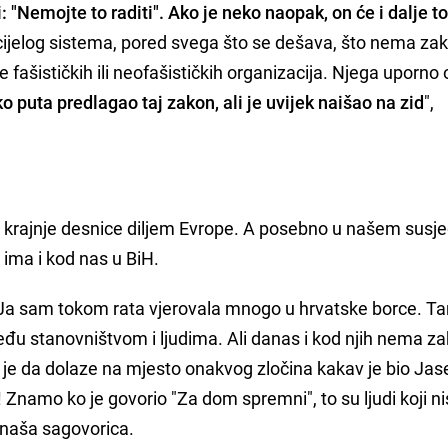
 "Nemojte to raditi". Ako je neko naopak, on će i dalje to 
ijelog sistema, pored svega što se dešava, što nema zak
e fašističkih ili neofašističkih organizacija. Njega uporno 
ko puta predlagao taj zakon, ali je uvijek naišao na zid
",
 i krajnje desnice diljem Evrope. A posebno u našem susje
 ima i kod nas u BiH.
Ja sam tokom rata vjerovala mnogo u hrvatske borce. T
eđu stanovništvom i ljudima. Ali danas i kod njih nema z
 je da dolaze na mjesto onakvog zločina kakav je bio Jas
Znamo ko je govorio "Za dom spremni", to su ljudi koji n
 naša sagovorica.