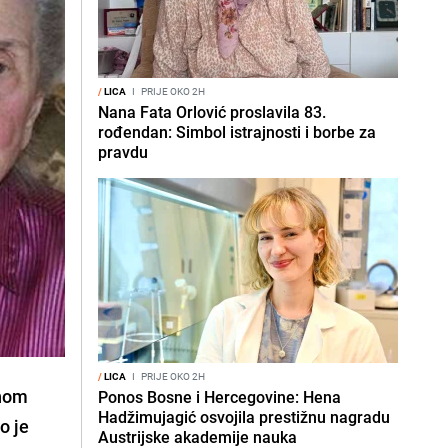
/
LICA
I
PRIJE OKO 2H
Nana Fata Orlović proslavila 83.
rođendan: Simbol istrajnosti i borbe za
pravdu
/
LICA
I
PRIJE OKO 2H
vnom
Ponos Bosne i Hercegovine: Hena
Hadžimujagić osvojila prestižnu nagradu
o je
Austrijske akademije nauka