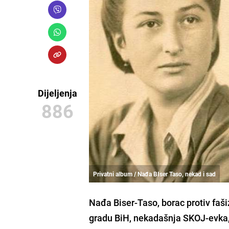
Dijeljenja
886
Privatni album / Nađa BIser Taso, nekad i sad
Nađa Biser-Taso, borac protiv faš
gradu BiH, nekadašnja SKOJ-evka, 