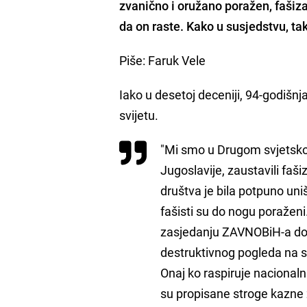
zvanično i oružano poražen, fašiza
da on raste. Kako u susjedstvu, tak
Piše: Faruk Vele
Iako u desetoj deceniji, 94-godišnja 
svijetu.
"Mi smo u Drugom svjetskom
Jugoslavije, zaustavili faš
društva je bila potpuno uni
fašisti su do nogu poraženi
zasjedanju ZAVNOBiH-a don
destruktivnog pogleda na sv
Onaj ko raspiruje nacionaln
su propisane stroge kazne z