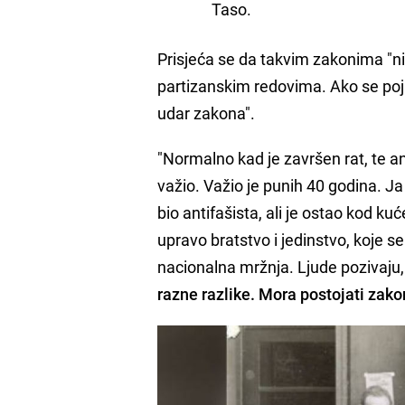
Taso.
Prisjeća se da takvim zakonima "nis
partizanskim redovima. Ako se pojav
udar zakona".
"Normalno kad je završen rat, te an
važio. Važio je punih 40 godina. Ja
bio antifašista, ali je ostao kod ku
upravo bratstvo i jedinstvo, koje s
nacionalna mržnja. Ljude pozivaju
razne razlike. Mora postojati zako