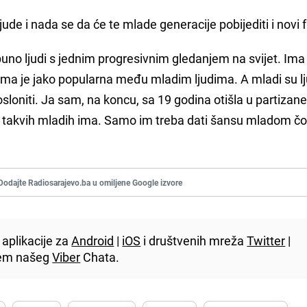
jude i nada se da će te mlade generacije pobijediti i novi
no ljudi s jednim progresivnim gledanjem na svijet. Ima 
šizma je jako popularna među mladim ljudima. A mladi su lj
osloniti. Ja sam, na koncu, sa 19 godina otišla u partizan
as takvih mladih ima. Samo im treba dati šansu mladom čo
Dodajte Radiosarajevo.ba u omiljene Google izvore
aplikacije za
Android
|
iOS
i društvenih mreža
Twitter
|
utem našeg
Viber
Chata.