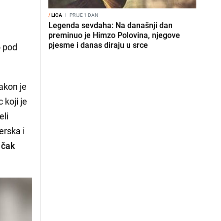
/
LICA
I
PRIJE 1 DAN
Legenda sevdaha: Na današnji dan
preminuo je Himzo Polovina, njegove
pjesme i danas diraju u srce
o pod
zakon je
 koji je
eli
erska i
 čak