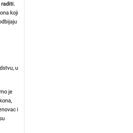
raditi.
ona koji
odbijaju
dstvu, u
amo je
akona,
enovac i
isu