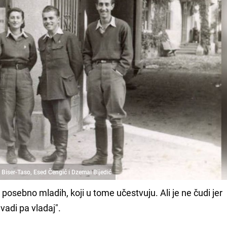
 Biser-Taso, Esed Čengić i Dzemal Bijedić
 a posebno mladih, koji u tome učestvuju. Ali je ne čudi jer
vadi pa vladaj".