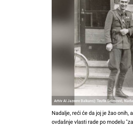
Arhiv Al Jazeere Balkans): Teufik Selimović, Nađa
Nadalje, reći će da joj je žao onih,
ovdašnje vlasti rade po modelu "za