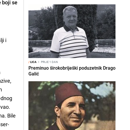
 boji se
ji i
/
LICA
I
PRIJE 1 DAN
Preminuo širokobriješki poduzetnik Drago
a
Galić
nzive,
m
jednog
ivao.
a. Bile
iser-