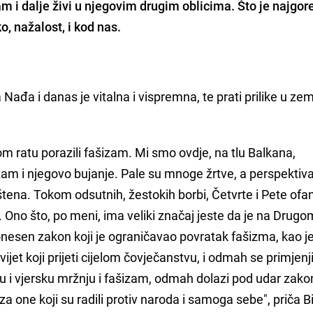
m i dalje živi u njegovim drugim oblicima. Što je najgore
o, nažalost, i kod nas.
Nađa i danas je vitalna i vispremna, te prati prilike u zeml
 ratu porazili fašizam. Mi smo ovdje, na tlu Balkana,
izam i njegovo bujanje. Pale su mnoge žrtve, a perspektiv
štena. Tokom odsutnih, žestokih borbi, Četvrte i Pete ofa
. Ono što, po meni, ima veliki značaj jeste da je na Drugo
esen zakon koji je ograničavao povratak fašizma, kao 
ijet koji prijeti cijelom čovječanstvu, i odmah se primjenj
u i vjersku mržnju i fašizam, odmah dolazi pod udar zakon
a one koji su radili protiv naroda i samoga sebe", priča B