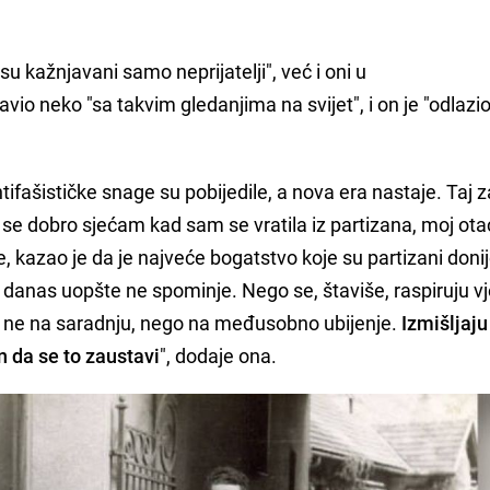
u kažnjavani samo neprijatelji", već i oni u
io neko "sa takvim gledanjima na svijet", i on je "odlazi
tifašističke snage su pobijedile, a nova era nastaje. Taj 
 se dobro sjećam kad sam se vratila iz partizana, moj otac
će, kazao je da je najveće bogatstvo koje su partizani donij
e danas uopšte ne spominje. Nego se, štaviše, raspiruju vj
, ne na saradnju, nego na međusobno ubijenje.
Izmišljaju
n da se to zaustavi
", dodaje ona.