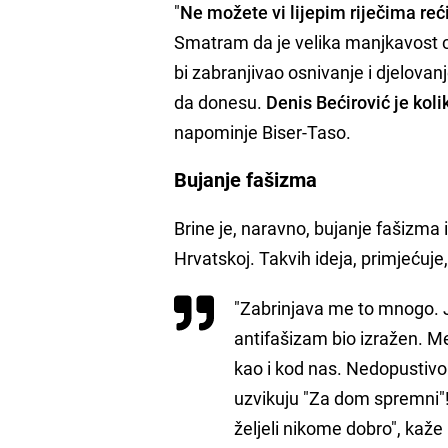
"
Ne možete vi lijepim riječima reći:
Smatram da je velika manjkavost c
bi zabranjivao osnivanje i djelovanj
da donesu.
Denis Bećirović je koli
napominje Biser-Taso.
Bujanje fašizma
Brine je, naravno, bujanje fašizma
Hrvatskoj. Takvih ideja, primjećuje,
"Zabrinjava me to mnogo. 
antifašizam bio izražen. M
kao i kod nas. Nedopustivo
uzvikuju "Za dom spremni"! 
željeli nikome dobro", kaže