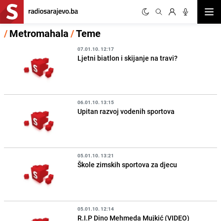
Otvor
/
Metromahala
/
Teme
07.01.10. 12:17
Ljetni biatlon i skijanje na travi?
06.01.10. 13:15
Upitan razvoj vodenih sportova
05.01.10. 13:21
Škole zimskih sportova za djecu
05.01.10. 12:14
R.I.P Dino Mehmeda Mujkić (VIDEO)