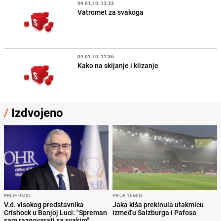
04.01.10. 13:33
Vatromet za svakoga
04.01.10. 11:36
Kako na skijanje i klizanje
/
Izdvojeno
PRIJE 9MIN
PRIJE 16MIN
V.d. visokog predstavnika
Jaka kiša prekinula utakmicu
Crishock u Banjoj Luci: "Spreman
između Salzburga i Pafosa
sam razgovarati sa svakim"