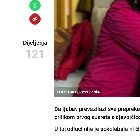
Dijeljenja
121
FOTO: Fena / Fetka i Adila
Da ljubav prevazilazi sve prepreke
prilikom prvog susreta s djevojčic
U toj odluci nije je pokolebala ni