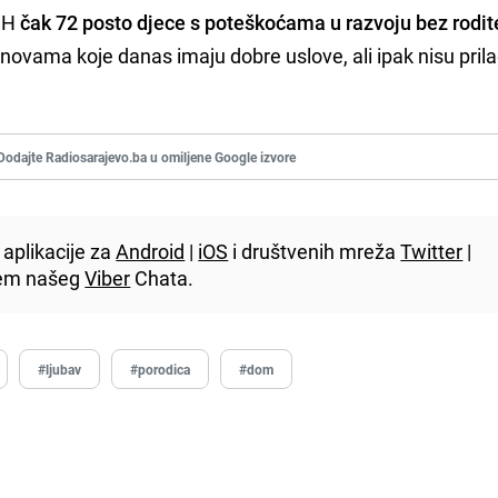
BiH
čak 72 posto djece s poteškoćama u razvoju bez rodit
ustanovama koje danas imaju dobre uslove, ali ipak nisu pri
Dodajte Radiosarajevo.ba u omiljene Google izvore
aplikacije za
Android
|
iOS
i društvenih mreža
Twitter
|
utem našeg
Viber
Chata.
#ljubav
#porodica
#dom