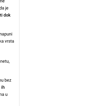
 ne
da je
ti dok
 napuni
eka vrsta
anetu,
anu bez
 ih
ama u