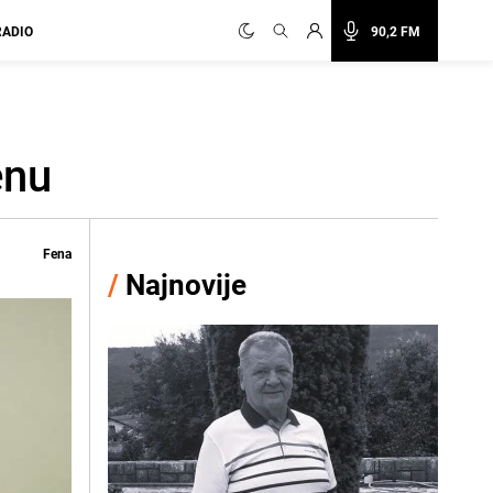
RADIO
90,2 FM
enu
Fena
/
Najnovije