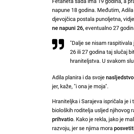
Fetaneta sada ima 19 godina, a pra
napune 18 godina. Međutim, Adila je 
djevojčica postala punoljetna, vid
ne napuni 26,
eventualno 27 godin
"Dalje se nisam raspitival
26 ili 27 godina taj slučaj b
hraniteljstva. U svakom sluča
Adila planira i da svoje
nasljedstvo 
jer, kaže, "i ona je moja".
Hraniteljka i Sarajeva ispričala je
bioloških roditelja usljed njihovog r
prihvatio
. Kako je rekla, jako je m
razvoju, jer se njima mora
posvetit