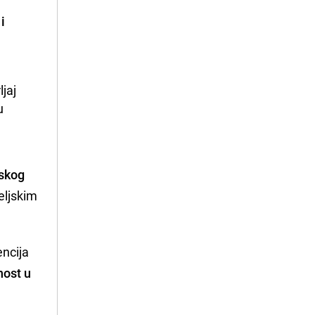
i
jaj 
 
jskog
teljskim
encija
nost u