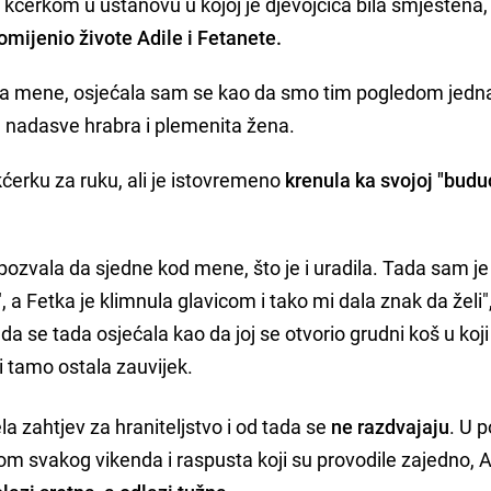
 s kćerkom u ustanovu u kojoj je djevojčica bila smještena,
omijenio živote Adile i Fetanete.
ona mene, osjećala sam se kao da smo tim pogledom jedn
va nadasve hrabra i plemenita žena.
 kćerku za ruku, ali je istovremeno
krenula ka svojoj "budu
i pozvala da sjedne kod mene, što je i uradila. Tada sam je
, a Fetka je klimnula glavicom i tako mi dala znak da želi"
 da se tada osjećala kao da joj se otvorio grudni koš u koji 
 i tamo ostala zauvijek.
a zahtjev za hraniteljstvo i od tada se
ne razdvajaju
. U 
likom svakog vikenda i raspusta koji su provodile zajedno, A