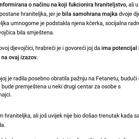
nformirana o načinu na koji fukcionira hraniteljstvo,
ali u
postane hraniteljka, jer je
bila samohrana majka
dvoje dj
eljka umnogome je podstakla njena kćerka, socijalna rad
vojčica bila smještena.
oj djevojčici, hrabreći je i govoreći joj da
ima potencijal 
na ovaj izazov.
ojoj je radila posebno obratila pažnju na Fetanetu, budući d
 bude premještena u neki drugi centar za osobe s 
majci.
hraniteljka, ali još uvijek nije bio došao trenutak kada 
la.