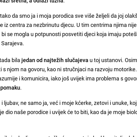
lazi sretna, a odlazi tužna
.
 tako da smo ja i moja porodica sve više željeli da joj ol
iz centra za nezbrinutu djecu. U tim centrima njima nije 
bi se mogla u potpunosti posvetiti djeci koja imaju pote
z Sarajeva.
 tada bila
jedan od najtežih slučajeva
u toj ustanovi. Osim
i s njom na govoru, kao ni stručnjaci na razvoju motorike
azumije i komunicira, iako još uvijek ima problema s govo
 pomaku
.
u i ljubav, ne samo ja, već i moje kćerke, zetovi i unuke, ko
je dio naše porodice i uvijek će to biti, kao da je moje bio