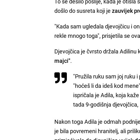
To se desilo poslije, kada je otišla
došlo do susreta koji je
zauvijek pr
"Kada sam ugledala djevojčicu i 
rekle mnogo toga", prisjetila se o
Djevojčica je čvrsto držala Adilinu
majci"
.
"Pružila ruku sam joj ruku 
"hoćeš li da ideš kod mene"
ispričala je Adila, koja kaže
tada 9-godišnja djevojčica,
Nakon toga Adila je odmah podnijel
je bila povremeni hranitelj, ali pri