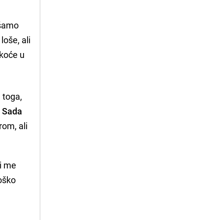
akšamo
loše, ali
škoće u
 toga,
.
Sada
rom, ali
ji me
loško