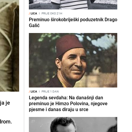
/
LICA
I
PRIJE OKO 21H
Preminuo širokobriješki poduzetnik Drago
Galić
/
LICA
I
PRIJE 1 DAN
Legenda sevdaha: Na današnji dan
ja je
preminuo je Himzo Polovina, njegove
pjesme i danas diraju u srce
ndrom.