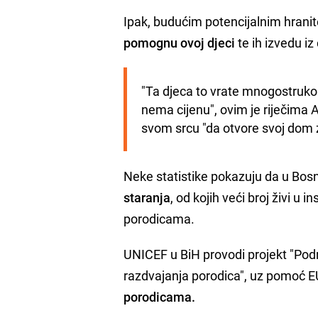
Ipak, budućim potencijalnim hrani
pomognu ovoj djeci
te ih izvedu i
"Ta djeca to vrate mnogostruko. K
nema cijenu", ovim je riječima A
svom srcu "da otvore svoj dom za
Neke statistike pokazuju da u Bosn
staranja
, od kojih veći broj živi u
porodicama.
UNICEF u BiH provodi projekt "Podrš
razdvajanja porodica", uz pomoć E
porodicama.