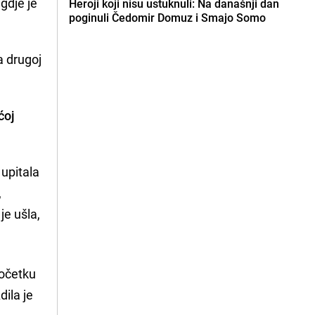
 gdje je
Heroji koji nisu ustuknuli: Na današnji dan
poginuli Čedomir Domuz i Smajo Somo
a drugoj
ćoj
 upitala
,
je ušla,
početku
dila je