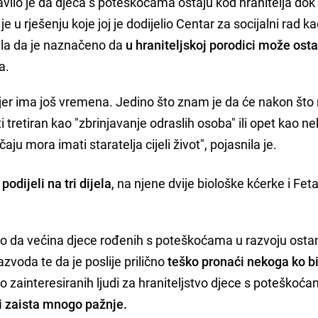
vilo je da djeca s poteškoćama ostaju kod hranitelja dok
u rješenju koje joj je dodijelio Centar za socijalni rad ka
jela da je naznačeno da
u hraniteljskoj porodici može osta
a.
a jer ima još vremena. Jedino što znam je da će nakon što
iti tretiran kao "zbrinjavanje odraslih osoba" ili opet kao n
ju mora imati staratelja cijeli život", pojasnila je.
podijeli na tri dijela
, na njene dvije biološke kćerke i Fet
 i to da većina djece rođenih s poteškoćama u razvoju ost
azvoda te da je poslije prilično
teško pronaći nekoga ko bi
alo zainteresiranih ljudi za hraniteljstvo djece s poteškoć
i zaista mnogo pažnje.