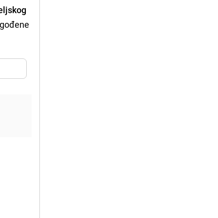
eljskog
lagođene