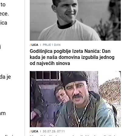
 to
ece.
nica
/
LICA
I
PRIJE 1 DAN
i
Godišnjica pogiblje Izeta Nanića: Dan
kada je naša domovina izgubila jednog
od najvećih sinova
a je 
sam
/
LICA
I
30.07.26. 07:11