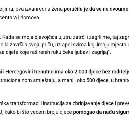
teljima, ova izvanredna žena
poručila je da se ne dvoume 
z centara i domova.
ada se moja djevojčica ujutru zatrči i zagrli me, taj zagrl
dila završila svoju priču, uz apel svima koji imaju mjesta u
 dijete koje raširenih ruku čeka ljubav i zagrljaj".
i i Hercegovini
trenutno ima oko 2.000 djece bez roditel
 institucionalnom smještaju, a manji, oko 500 djece, u hrani
ka transformaciji institucija za zbrinjavanje djece i prev
U, kako bi što većem broju djece
pomogao da nađu sigur