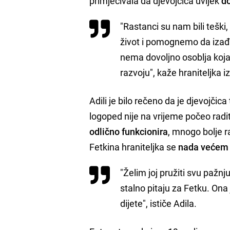
primjećivala da djevojčica uvijek
do
"Rastanci su nam bili teški,
život i pomognemo da izađe 
nema dovoljno osoblja koja 
razvoju", kaže hraniteljka i
Adili je bilo rečeno da je djevojčica
logoped nije na vrijeme počeo radit
odlično funkcionira
, mnogo bolje r
Fetkina hraniteljka se
nada većem
"Želim joj pružiti svu pažnj
stalno pitaju za Fetku. Ona 
dijete", ističe Adila.