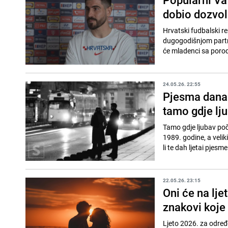
dobio dozvol
Hrvatski fudbalski r
dugogodišnjom partne
će mladenci sa porodi
24.05.26. 22:55
Pjesma dana:
tamo gdje lju
Tamo gdje ljubav poč
1989. godine, a veli
li te dah ljetai pjesme 
22.05.26. 23:15
Oni će na lje
znakovi koje
Ljeto 2026. za određ