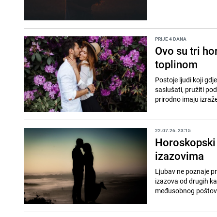
PRIJE 4 DANA
Ovo su tri h
toplinom
Postoje ljudi koji gd
saslušati, pružiti po
prirodno imaju izraže
22.07.26. 23:15
Horoskopski 
izazovima
Ljubav ne poznaje pr
izazova od drugih kad
međusobnog poštovan