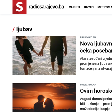
VIJESTI
BIZNIS
METROMA
/
ljubav
PRIJE OKO 9H
Nova ljubavn
čeka poseba
Ako ste rođeni u jed
promjene na ljubavn
tumačenjima otvaraj
PRIJE 3 DANA
Ovim horosko
August donosi period
biti naklonjene prom
može donijeti uspjeh 