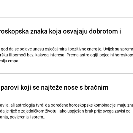
oroskopska znaka koja osvajaju dobrotom i
je god da se pojave unesu osjećaj mira i pozitivne energije. Uvijek su sprem
dršku ili pomoći bez ikakvog interesa. Prema astrologiji, pojedini horoskop
niju empat...
parovi koji se najteže nose s bračnim
avila, ali astrologija tvrdi da određene horoskopske kombinacije imaju zn
a je riječ o zajedničkom životu. Iako uspješan brak prije svega zavisi od
ja, povjerenja i sprem...