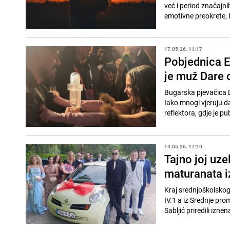
već i period značajni
emotivne preokrete, b
17.05.26. 11:17
Pobjednica E
je muž Dare o
Bugarska pjevačica 
Iako mnogi vjeruju d
reflektora, gdje je pub
14.05.26. 17:10
Tajno joj uze
maturanata i
Kraj srednjoškolskog 
IV.1 a iz Srednje pro
Sabljić priredili iznen