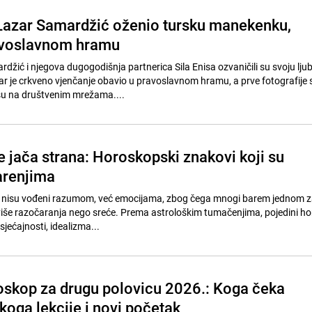
azar Samardžić oženio tursku manekenku,
avoslavnom hramu
džić i njegova dugogodišnja partnerica Sila Enisa ozvaničili su svoju lju
r je crkveno vjenčanje obavio u pravoslavnom hramu, a prve fotografije 
i su na društvenim mrežama....
e jača strana: Horoskopski znakovi koji su
arenjima
to nisu vođeni razumom, već emocijama, zbog čega mnogi barem jednom z
više razočaranja nego sreće. Prema astrološkim tumačenjima, pojedini h
jećajnosti, idealizma...
oskop za drugu polovicu 2026.: Koga čeka
koga lekcije i novi početak