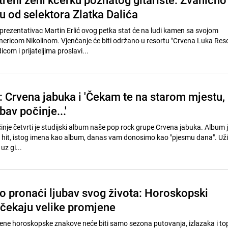
u od selektora Zlatka Dalića
eprezentativac Martin Erlić ovog petka stat će na ludi kamen sa svojom
ricom Nikolinom. Vjenčanje će biti održano u resortu "Crvena Luka Resor
com i prijateljima proslavi...
 Crvena jabuka i 'Čekam te na starom mjestu,
bav počinje...'
inje četvrti je studijski album naše pop rock grupe Crvena jabuka. Album 
ki hit, istog imena kao album, danas vam donosimo kao "pjesmu dana". Uživ
uz gi...
to pronaći ljubav svog života: Horoskopski
 čekaju velike promjene
ene horoskopske znakove neće biti samo sezona putovanja, izlazaka i topl