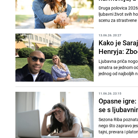
Druga polovica 2026.
ljubavni život svih 
scenu za strastvene 
13.06.26. 20:27
Kako je Sara
Henryja: Zbo
Ljubavna priča nogom
smatra se jednom od 
jednog od najboljih 
11.06.26. 23:15
Opasne igre: 
se s ljubavni
Sezona Riba poznata j
nego što zapravo jest
tajni, prevara i platon