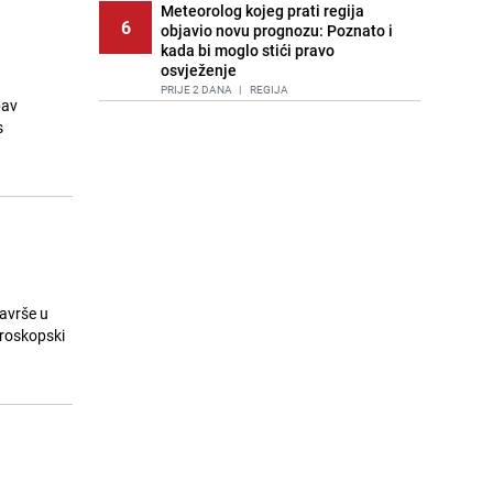
Meteorolog kojeg prati regija
6
objavio novu prognozu: Poznato i
kada bi moglo stići pravo
osvježenje
PRIJE 2 DANA
|
REGIJA
bav
s
Tuga nakon nesreće kod Neuma:
7
Supruga poginulog motocikliste
oglasila se emotivnom objavom
PRIJE 1 DAN
|
BOSNA I HERCEGOVINA
Lice Sarajeva koje ne smijemo
8
ignorisati: Ispod mosta pronađen
improvizovani dom
PRIJE 2 DANA
|
LOKALNE TEME
avrše u
Ubistvo u Sarajevu, uhapšen 47-
oroskopski
9
godišnjak
PRIJE 2 DANA
|
CRNA HRONIKA
Agić kritizira političare u Bugojnu:
10
Zbog straha od HDZ-a niko Vučiću
nije rekao istinu o Čipuljiću
PRIJE OKO 21H
|
TEME