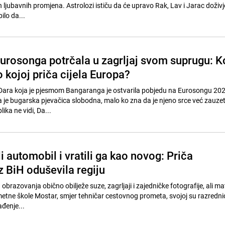
h ljubavnih promjena. Astrolozi ističu da će upravo Rak, Lav i Jarac doživj
ilo da...
urosonga potrčala u zagrljaj svom suprugu: K
 kojoj priča cijela Europa?
Dara koja je pjesmom Bangaranga je ostvarila pobjedu na Eurosongu 202
a je bugarska pjevačica slobodna, malo ko zna da je njeno srce već zauzet
lika ne vidi, Da...
li automobil i vratili ga kao novog: Priča
z BiH oduševila regiju
obrazovanja obično obilježe suze, zagrljaji i zajedničke fotografije, ali ma
metne škole Mostar, smjer tehničar cestovnog prometa, svojoj su razrednici
ađenje...