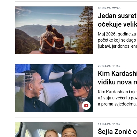
03.05.26. 22:45
Jedan susret 
očekuje velik
Maj 2026. godine za 
početke koji se dugo
ljubavi, jer donosi en
20.04.26. 11:52
Kim Kardashi
vidiku nova 
Kim Kardashian i nje
uživaju u večeri u p
a prema svjedocima, 
11.04.26. 11:42
Šejla Zonić 