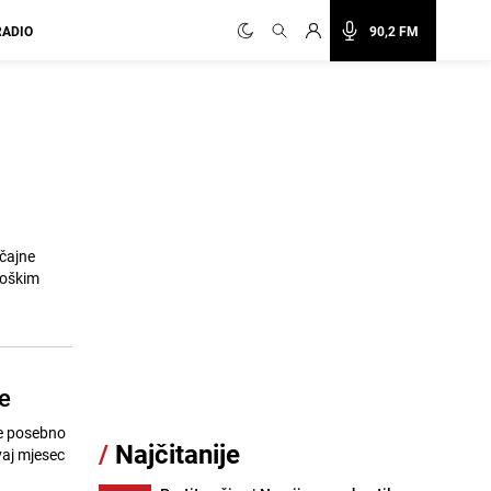
RADIO
90,2 FM
čajne
loškim
e
će posebno
/
Najčitanije
vaj mjesec