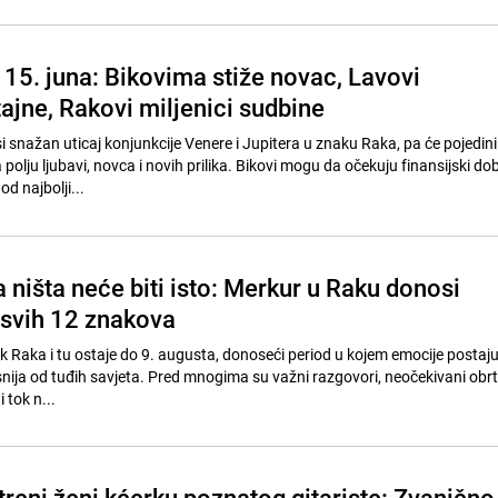
15. juna: Bikovima stiže novac, Lavovi
tajne, Rakovi miljenici sudbine
snažan uticaj konjunkcije Venere i Jupitera u znaku Raka, pa će pojedini
a polju ljubavi, novca i novih prilika. Bikovi mogu da očekuju finansijski dob
d najbolji...
 ništa neće biti isto: Merkur u Raku donosi
 svih 12 znakova
k Raka i tu ostaje do 9. augusta, donoseći period u kojem emocije postaju
lasnija od tuđih savjeta. Pred mnogima su važni razgovori, neočekivani obrti
 tok n...
treni ženi kćerku poznatog gitariste: Zvanično