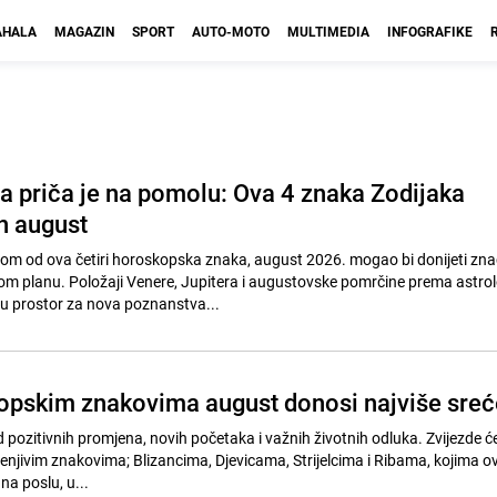
HALA
MAGAZIN
SPORT
AUTO-MOTO
MULTIMEDIA
INFOGRAFIKE
a priča je na pomolu: Ova 4 znaka Zodijaka
n august
nom od ova četiri horoskopska znaka, august 2026. mogao bi donijeti zna
om planu. Položaji Venere, Jupitera i augustovske pomrčine prema astro
u prostor za nova poznanstva...
pskim znakovima august donosi najviše sreć
 pozitivnih promjena, novih početaka i važnih životnih odluka. Zvijezde 
jenjivim znakovima; Blizancima, Djevicama, Strijelcima i Ribama, kojima o
na poslu, u...