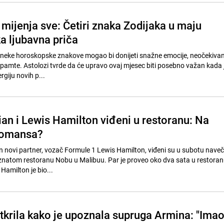
mijenja sve: Četiri znaka Zodijaka u maju
a ljubavna priča
neke horoskopske znakove mogao bi donijeti snažne emocije, neočekivane
 pamte. Astolozi tvrde da će upravo ovaj mjesec biti posebno važan kada je
ergiju novih p...
an i Lewis Hamilton viđeni u restoranu: Na
romansa?
n novi partner, vozač Formule 1 Lewis Hamilton, viđeni su u subotu nave
oznatom restoranu Nobu u Malibuu. Par je proveo oko dva sata u restoran
Hamilton je bio...
otkrila kako je upoznala supruga Armina: "Ima