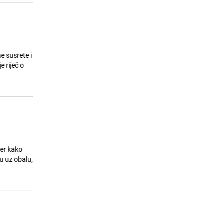
 susrete i
 riječ o
čer kako
u uz obalu,
o