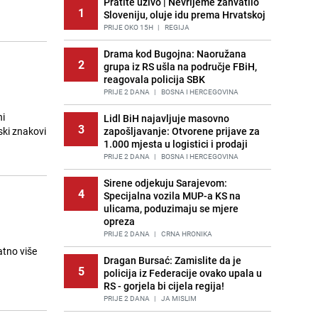
Pratite uživo | Nevrijeme zahvatilo
1
Sloveniju, oluje idu prema Hrvatskoj
PRIJE OKO 15H
|
REGIJA
Drama kod Bugojna: Naoružana
2
grupa iz RS ušla na područje FBiH,
reagovala policija SBK
PRIJE 2 DANA
|
BOSNA I HERCEGOVINA
ni
Lidl BiH najavljuje masovno
3
ski znakovi
zapošljavanje: Otvorene prijave za
1.000 mjesta u logistici i prodaji
PRIJE 2 DANA
|
BOSNA I HERCEGOVINA
Sirene odjekuju Sarajevom:
4
Specijalna vozila MUP-a KS na
ulicama, poduzimaju se mjere
opreza
PRIJE 2 DANA
|
CRNA HRONIKA
atno više
Dragan Bursać: Zamislite da je
5
policija iz Federacije ovako upala u
RS - gorjela bi cijela regija!
PRIJE 2 DANA
|
JA MISLIM