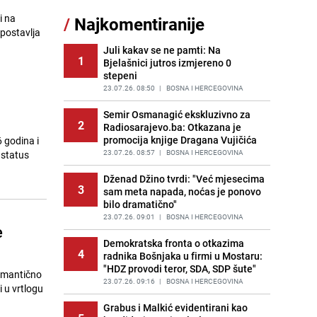
Pijana sjela za volan: Osiguranje
i na
/
Najkomentiranije
11
odbilo isplatu štete na vozilu koje je
 postavlja
slupala Anja Ljubojević
Juli kakav se ne pamti: Na
PRIJE 1 DAN
|
BOSNA I HERCEGOVINA
1
Bjelašnici jutros izmjereno 0
stepeni
Akcija na Dobrinji: Specijalci MUP-a
12
KS opkolili zgradu
23.07.26. 08:50
|
BOSNA I HERCEGOVINA
PRIJE 1 DAN
|
LOKALNE TEME
Semir Osmanagić ekskluzivno za
2
Radiosarajevo.ba: Otkazana je
Šta se dešava u sarajevskom
13
promocija knjige Dragana Vujičića
 godina i
naselju Vraca? Policija zaprimila
dojavu, izašli na teren
23.07.26. 08:57
|
BOSNA I HERCEGOVINA
 status
PRIJE 2 DANA
|
CRNA HRONIKA
Dženad Džino tvrdi: "Već mjesecima
3
sam meta napada, noćas je ponovo
Znate li šta Dino Merlin pojede prije
14
bilo dramatično"
izlaska na scenu? Njegov ritual
iznenadio mnoge
23.07.26. 09:01
|
BOSNA I HERCEGOVINA
e
PRIJE OKO 22H
|
SHOWBIZ
Demokratska fronta o otkazima
4
radnika Bošnjaka u firmi u Mostaru:
Nastavak provokacija: MUP RS
15
"HDZ provodi teror, SDA, SDP šute"
oduzeo zastavu s ljiljanima i
romantično
sankcionisao vozača iz Bosanskog
23.07.26. 09:16
|
BOSNA I HERCEGOVINA
i u vrtlogu
Novog
Grabus i Malkić evidentirani kao
PRIJE OKO 21H
|
BOSNA I HERCEGOVINA