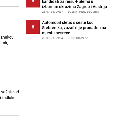
5
kandidati za reisu-l-ulemu u
izbornim okruzima Zagreb i Austrija
23.07.26. 09:27
|
BOSNA I HERCEGOVINA
Automobil sletio s ceste kod
6
Srebrenika, vozač nije pronađen na
mjestu nesreće
 znakovi
23.07.26. 09:34
|
CRNA HRONIKA
itak,
Alarm na dva popularna kupališta u
7
Hrvatskoj: U moru povećan nivo
bakterija
23.07.26. 09:49
|
REGIJA
Zdravko Đurić uspješno pronađen
8
nakon potrage u Sarajevu
23.07.26. 09:49
|
BOSNA I HERCEGOVINA
 važnije od
IDDEEA poziva: Aktivirajte
 i odluke
9
besplatan elektronski potpis
23.07.26. 10:00
|
BOSNA I HERCEGOVINA
Tragedija u BiH: Traktor se
10
prevrnuo, muškarac poginuo
23.07.26. 10:06
|
CRNA HRONIKA