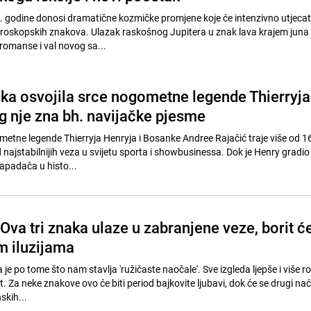
 godine donosi dramatične kozmičke promjene koje će intenzivno utjecat
horoskopskih znakova. Ulazak raskošnog Jupitera u znak lava krajem juna
romanse i val novog sa...
jka osvojila srce nogometne legende Thierryja
g nje zna bh. navijačke pjesme
etne legende Thierryja Henryja i Bosanke Andree Rajačić traje više od 16
najstabilnijih veza u svijetu sporta i showbusinessa. Dok je Henry gradio
napadača u histo...
Ova tri znaka ulaze u zabranjene veze, borit ć
m iluzijama
e po tome što nam stavlja 'ružičaste naočale'. Sve izgleda ljepše i više 
. Za neke znakove ovo će biti period bajkovite ljubavi, dok će se drugi nać
skih...