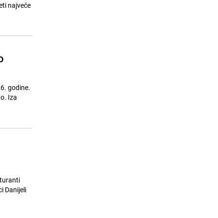
23.07.26. 10:40
|
TEME
eti najveće
o
6. godine.
o. Iza
turanti
 Danijeli