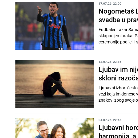
17.07.26. 22:00
Nogometaš L
svadba u pr
Fudbaler Lazar Samar
sklapanjem braka. Pa
ceremonije podijelil
13.07.26. 23:15
Ljubav im nij
skloni razoč
Ljubavni izbori čes
vezi koja im donese 
znakovi zbog svoje os
04.07.26. 22:45
Ljubavni hor
harmonija, a 