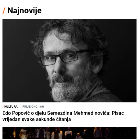
/
Najnovije
/
KULTURA
I
PRIJE OKO 16H
Edo Popović o djelu Semezdina Mehmedinovića: Pisac
vrijedan svake sekunde čitanja