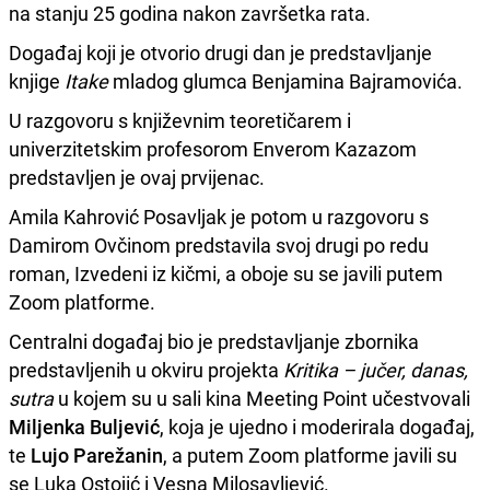
na stanju 25 godina nakon završetka rata.
Događaj koji je otvorio drugi dan je predstavljanje
knjige
Itake
mladog glumca Benjamina Bajramovića.
U razgovoru s književnim teoretičarem i
univerzitetskim profesorom Enverom Kazazom
predstavljen je ovaj prvijenac.
Amila Kahrović Posavljak je potom u razgovoru s
Damirom Ovčinom predstavila svoj drugi po redu
roman, Izvedeni iz kičmi, a oboje su se javili putem
Zoom platforme.
Centralni događaj bio je predstavljanje zbornika
predstavljenih u okviru projekta
Kritika – jučer, danas,
sutra
u kojem su u sali kina Meeting Point učestvovali
Miljenka Buljević
, koja je ujedno i moderirala događaj,
te
Lujo Parežanin
, a putem Zoom platforme javili su
se Luka Ostojić i Vesna Milosavljević.