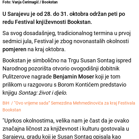
Foto: Vanja Čerimagić / Bookstan
U Sarajevu je od 28. do 31. oktobra održan peti po
redu
Festival književnosti Bookstan
.
Sa svog dosadašnjeg, tradicionalnog termina u prvoj
sedmici jula, Festival je zbog novonastalih okolnosti
pomjeren
na kraj oktobra.
Bookstan je simbolično na Trgu Susan Sontag ispred
Narodnog pozorišta otvorio ovogodišnji dobitnik
Pulitzerove nagrade
Benjamin Moser
koji je tom
prilikom u razgovoru s Borom Kontićem predstavio
knjigu
Sontag: život i djelo
.
BiH /
“Ovo vrijeme sada” Semezdina Mehmedinovića za kraj Festivala
Bookstan
"Uprkos okolnostima, velika nam je čast da je ovako
značajna ličnost za književnost i kulturu gostovala u
Sarajevu, gradu koji je Susan Sontag opisala kao