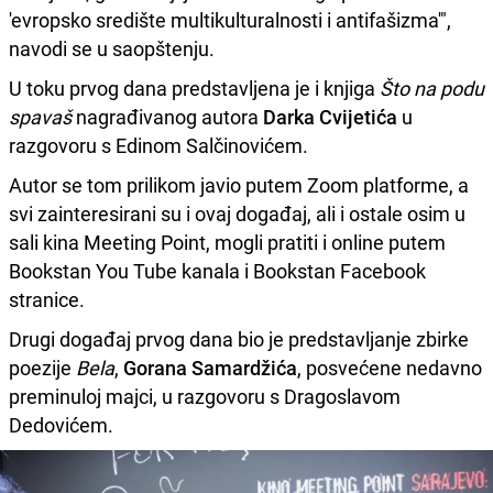
'evropsko središte multikulturalnosti i antifašizma'",
navodi se u saopštenju.
U toku prvog dana predstavljena je i knjiga
Što na podu
spavaš
nagrađivanog autora
Darka Cvijetića
u
razgovoru s Edinom Salčinovićem.
Autor se tom prilikom javio putem Zoom platforme, a
svi zainteresirani su i ovaj događaj, ali i ostale osim u
sali kina Meeting Point, mogli pratiti i online putem
Bookstan You Tube kanala i Bookstan Facebook
stranice.
Drugi događaj prvog dana bio je predstavljanje zbirke
poezije
Bela
,
Gorana Samardžića
, posvećene nedavno
preminuloj majci, u razgovoru s Dragoslavom
Dedovićem.