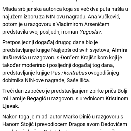
Mlada srbijanska autorica koja se već dva puta našla u
najužem izboru za NIN-ovu nagradu, Ana Vučković,
potom je u razgovoru s Vladimirom Arsenićem
predstavila svoj posljednji roman
Yugoslav
.
Pretposljednji događaj drugog dana bio je
predstavljanje knjige Najljepši od svih svjetova,
Almira
Imširevića
u razgovoru s Đorđem Krajišnikom koji je
također moderirao i posljednji događaj tog dana,
predstavljanje knjige P
as i kontrabas
ovogodišnjeg
dobitnika NIN-ove nagrade, Saše Ilića.
Treći dan započeo je predstavljanjem zbirke priča Bolji
mi
Lamije Begagić
u razgovoru s urednicom
Kristinom
Ljevak
.
Nakon toga je mladi autor Marko Dinić u razgovoru s
Hanom Stojić i prevodiocem Dragoslavom Dedovićem