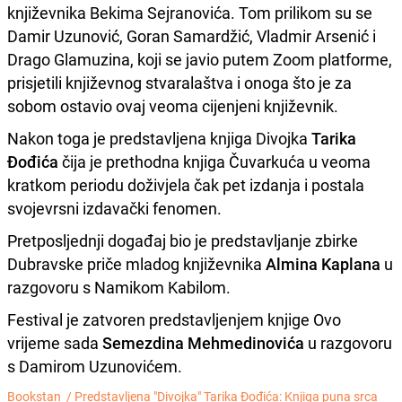
književnika Bekima Sejranovića. Tom prilikom su se
Damir Uzunović, Goran Samardžić, Vladmir Arsenić i
Drago Glamuzina, koji se javio putem Zoom platforme,
prisjetili književnog stvaralaštva i onoga što je za
sobom ostavio ovaj veoma cijenjeni književnik.
Nakon toga je predstavljena knjiga Divojka
Tarika
Đođića
čija je prethodna knjiga Čuvarkuća u veoma
kratkom periodu doživjela čak pet izdanja i postala
svojevrsni izdavački fenomen.
Pretposljednji događaj bio je predstavljanje zbirke
Dubravske priče mladog književnika
Almina Kaplana
u
razgovoru s Namikom Kabilom.
Festival je zatvoren predstavljenjem knjige Ovo
vrijeme sada
Semezdina Mehmedinovića
u razgovoru
s Damirom Uzunovićem.
Bookstan /
Predstavljena "Divojka" Tarika Đođića: Knjiga puna srca