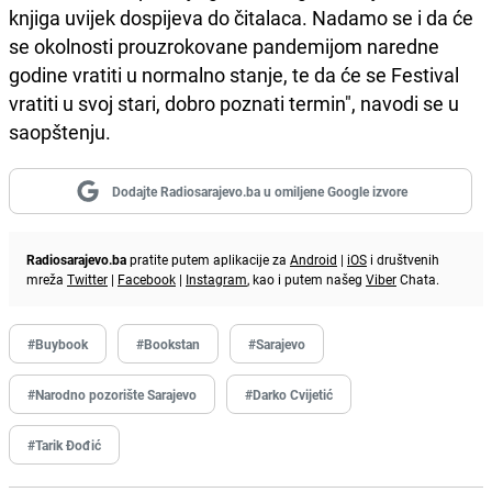
knjiga uvijek dospijeva do čitalaca. Nadamo se i da će
se okolnosti prouzrokovane pandemijom naredne
godine vratiti u normalno stanje, te da će se Festival
vratiti u svoj stari, dobro poznati termin", navodi se u
saopštenju.
Dodajte Radiosarajevo.ba u omiljene Google izvore
Radiosarajevo.ba
pratite putem aplikacije za
Android
|
iOS
i društvenih
mreža
Twitter
|
Facebook
|
Instagram
, kao i putem našeg
Viber
Chata.
#Buybook
#Bookstan
#Sarajevo
#Narodno pozorište Sarajevo
#Darko Cvijetić
#Tarik Đođić