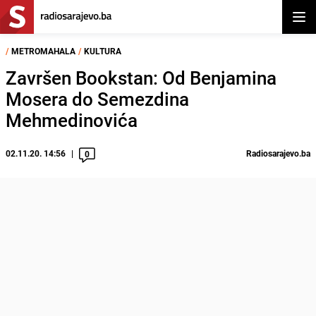
Otvor
/
METROMAHALA
/
KULTURA
Završen Bookstan: Od Benjamina
Mosera do Semezdina
Mehmedinovića
02.11.20. 14:56
Radiosarajevo.ba
0