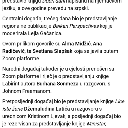
predstavio knjigu
Dobri dani
napisanu na njemačkom
jeziku, a ove godine prevedu na srpski.
Centralni događaj trećeg dana bio je predstavljanje
regionalne publikacije
Balkan Perspectives
koji je
moderirala Lejla Gačanica.
Ovom prilikom govorile su
Alma Midžić, Ana
Radičević, te Svetlana Slapšak
koja se javila putem
Zoom platforme.
Naredni događaj također je u cjelosti prenošen sa
Zoom platforme i riječ je o predstavljanju knjige
Labirint autora
Burhana Sonmeza
u razgovoru s
Johnom Freemanom.
Pretposljednji događaj bio je predstavljanje knjige
Lice
iste žene
Džemaludina Latića
u razgovoru s
urednicom Kristinom Ljevak, a posljednji događaj bio
je rezervisan za predstavljanje knjige
Ministar
,