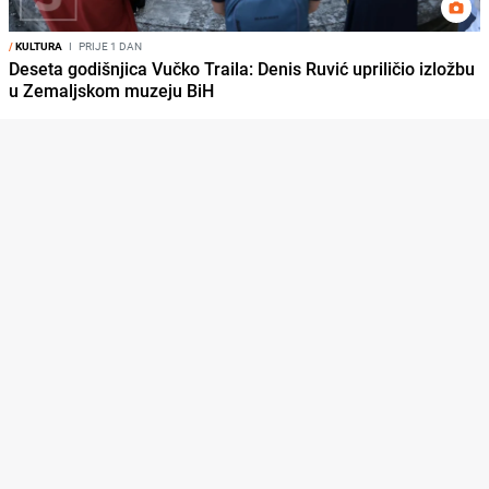
/
KULTURA
I
PRIJE 1 DAN
Deseta godišnjica Vučko Traila: Denis Ruvić upriličio izložbu
u Zemaljskom muzeju BiH