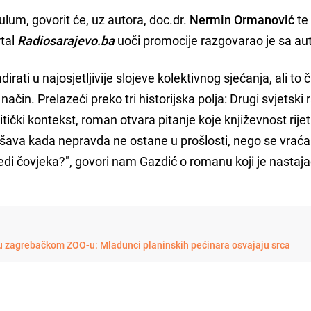
dulum, govorit će, uz autora, doc.dr.
Nermin Ormanović
t
rtal
Radiosarajevo.ba
uoči promocije razgovarao je sa a
rati u najosjetljivije slojeve kolektivnog sjećanja, ali to č
ačin. Prelazeći preko tri historijska polja: Drugi svjetski r
ički kontekst, roman otvara pitanje koje književnost rije
ešava kada nepravda ne ostane u prošlosti, nego se vraća 
jedi čovjeka?", govori nam Gazdić o romanu koji je nastaj
 u zagrebačkom ZOO-u: Mladunci planinskih pećinara osvajaju srca