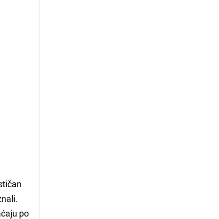
stičan
nali.
aćaju po