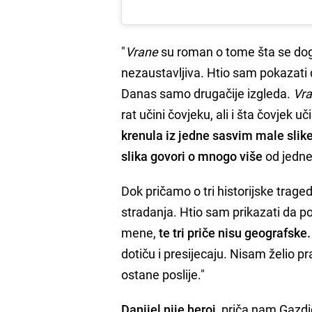
"
Vrane
su roman o tome šta se dogod
nezaustavljiva. Htio sam pokazati 
Danas samo drugačije izgleda.
Vr
rat učini čovjeku, ali i šta čovjek u
krenula iz jedne sasvim male slik
slika govori o mnogo više
od jedne
Dok pričamo o tri historijske trag
stradanja. Htio sam prikazati da po
mene,
te tri priče nisu geografske
dotiču i presijecaju. Nisam želio pra
ostane poslije."
Danijel nije heroj
, priča nam Gazdi