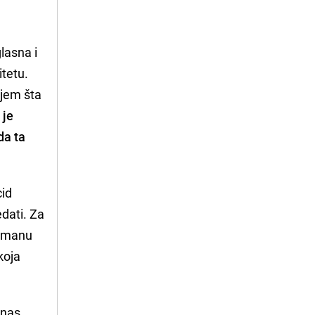
lasna i
itetu.
ijem šta
 je
da ta
cid
edati. Za
romanu
koja
 nas