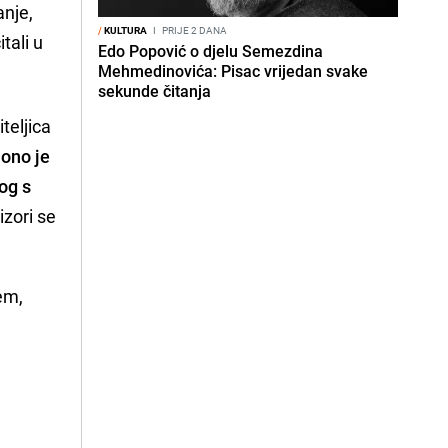
anje,
/
KULTURA
I
PRIJE 2 DANA
tali u
Edo Popović o djelu Semezdina
Mehmedinovića: Pisac vrijedan svake
sekunde čitanja
teljica
 ono je
og s
izori se
em,