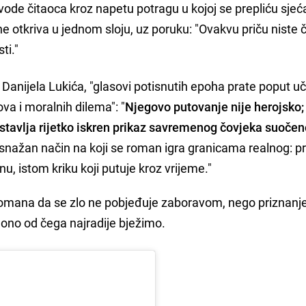
vode čitaoca kroz napetu potragu u kojoj se prepliću sjeć
 ne otkriva u jednom sloju, uz poruku: "Ovakvu priču niste či
ti."
anijela Lukića, "glasovi potisnutih epoha prate poput uči
ova i moralnih dilema": "
Njegovo putovanje nije herojsko;
dstavlja rijetko iskren prikaz savremenog čovjeka suočen
snažan način na koji se roman igra granicama realnog: pr
u, istom kriku koji putuje kroz vrijeme."
 romana da se zlo ne pobjeđuje zaboravom, nego priznanj
ono od čega najradije bježimo.