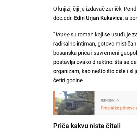
O knjizi, čiji je izdavač zenički Pen
doc.ddr.
Edin Urjan Kukavica
, a po
"
Vrane
su roman koji se usuđuje zadi
radikalno intiman, gotovo mističan n
bosanska priča i savremeni geopolit
postavlja ovako direktno: šta se d
organizam, kao nešto što diše i sli
četiri godine.
TRENDING
Preslatke prinove
Priča kakvu niste čitali