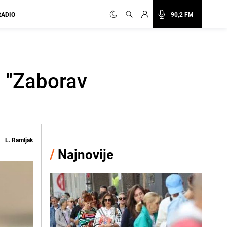
RADIO
90,2 FM
: "Zaborav
L. Ramljak
/
Najnovije