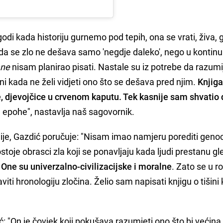
i kada historiju gurnemo pod tepih, ona se vrati, živa, g
da se zlo ne dešava samo 'negdje daleko', nego u kontinu
ane
nisam planirao pisati. Nastale su iz potrebe da razum
čini kada ne želi vidjeti ono što se dešava pred njim.
Knjiga
e, djevojčice u crvenom kaputu. Tek kasnije sam shvatio 
 epohe", nastavlja naš sagovornik.
edije, Gazdić poručuje: "Nisam imao namjeru porediti geno
stoje obrasci zla koji se ponavljaju kada ljudi prestanu gl
. One su univerzalno-civilizacijske i moralne
. Zato se u 
viti hronologiju zločina. Želio sam napisati knjigu o tišini 
ć: "On je čovjek koji pokušava razumjeti ono što bi većina