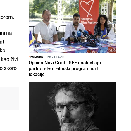
e
utorom.
ini na
at,
tko
/
KULTURA
I
PRIJE 1 DAN
kao živi
Općina Novi Grad i SFF nastavljaju
ao skoro
partnerstvo: Filmski program na tri
lokacije