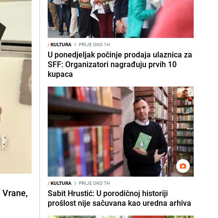
/
KULTURA
I
PRIJE OKO 1H
U ponedjeljak počinje prodaja ulaznica za
SFF: Organizatori nagrađuju prvih 10
kupaca
/
KULTURA
I
PRIJE OKO 7H
 Vrane,
Sabit Hrustić: U porodičnoj historiji
prošlost nije sačuvana kao uredna arhiva