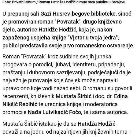
Foto: Privatni album / Roman Hatidže Hodžić dirnuo srca publike u Sarajevu
U prepunoj sali Gazi Husrev-begove biblioteke, sinoć
je promoviran roman "Povratak", drugo književno
djelo, autorice Hatidže Hodžić, koja je, nakon
zapaženog uspjeha knjige "Vjetar u tvoja jedra",
publici predstavila svoje prvo romaneskno ostvarenje.
Roman "Povratak" kroz sudbine svojih junaka
progovara o porodici, ljubavi, identitetu, pripadanju,
praštanju i duhovnom sazrijevanju, podsjećajući da je
najvažnije putovanje koje čovjek može napraviti
upravo ono koje vodi nazad sebi. O romanu su govorili
recenzenti, književnik
Mustafa Širbić
i doc. dr.
Edina
Nikšić Rebihić
te urednica knjige i moderatorica
promocije
Nađa Lutvikadić Fočo
, te i sama autorica.
Mustafa Širbić istakao je da se
Hatidža Hodžić
odvažila na jednu od najzahtjevnijih književnih tema -