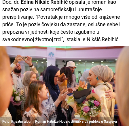
Doc. dr.
Edina Nikšić Rebihić
opisala je roman kao
snažan poziv na samorefleksiju i unutrašnje
preispitivanje. "Povratak je mnogo više od književne
priče. To je poziv čovjeku da zastane, oslušne sebe i
prepozna vrijednosti koje često izgubimo u
svakodnevnoj životnoj trci", istakla je Nikšić Rebihić.
Foto: Privatni album: Roman Hatidže Hodžić dirnuo srca publike u Sarajevu