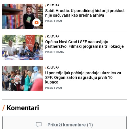
/
KULTURA
Sabit Hrustić: U porodičnoj historiji prošlost
nije sačuvana kao uredna arhiva
PRIJE 1 DAN
/
KULTURA
Općina Novi Grad i SFF nastavljaju
partnerstvo: Filmski program na tri lokacije
PRIJE 2 DANA
/
KULTURA
U ponedjeljak počinje prodaja ulaznica za
SFF: Organizatori nagrađuju prvih 10
kupaca
PRIJE 1 DAN
/
Komentari
Prikaži komentare
(
1
)