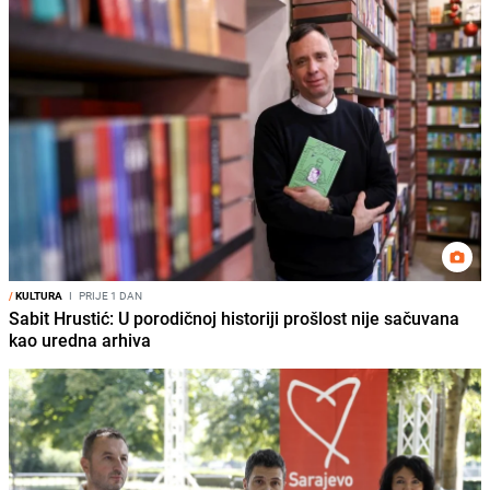
/
KULTURA
I
PRIJE 1 DAN
Sabit Hrustić: U porodičnoj historiji prošlost nije sačuvana
kao uredna arhiva