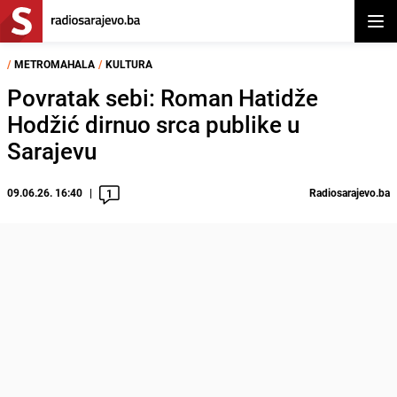
Otvor
/
METROMAHALA
/
KULTURA
Povratak sebi: Roman Hatidže
Hodžić dirnuo srca publike u
Sarajevu
09.06.26. 16:40
Radiosarajevo.ba
1