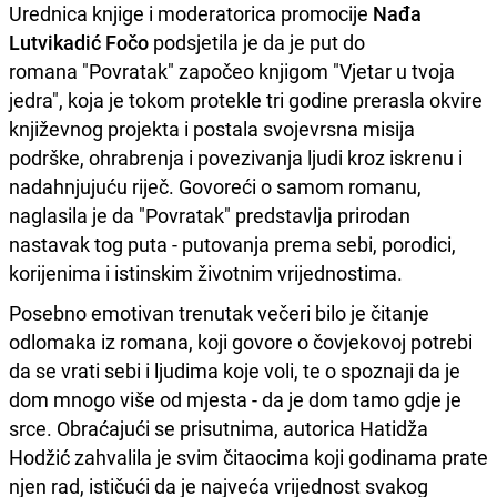
Urednica knjige i moderatorica promocije
Nađa
Lutvikadić Fočo
podsjetila je da je put do
romana "Povratak" započeo knjigom "Vjetar u tvoja
jedra", koja je tokom protekle tri godine prerasla okvire
književnog projekta i postala svojevrsna misija
podrške, ohrabrenja i povezivanja ljudi kroz iskrenu i
nadahnjujuću riječ. Govoreći o samom romanu,
naglasila je da "Povratak" predstavlja prirodan
nastavak tog puta - putovanja prema sebi, porodici,
korijenima i istinskim životnim vrijednostima.
Posebno emotivan trenutak večeri bilo je čitanje
odlomaka iz romana, koji govore o čovjekovoj potrebi
da se vrati sebi i ljudima koje voli, te o spoznaji da je
dom mnogo više od mjesta - da je dom tamo gdje je
srce. Obraćajući se prisutnima, autorica Hatidža
Hodžić zahvalila je svim čitaocima koji godinama prate
njen rad, ističući da je najveća vrijednost svakog