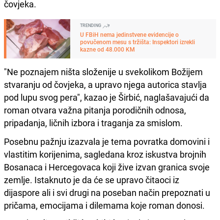
čovjeka.
TRENDING
U FBiH nema jedinstvene evidencije o
povučenom mesu s tržišta: Inspektori izrekli
kazne od 48.000 KM
"Ne poznajem ništa složenije u svekolikom Božijem
stvaranju od čovjeka, a upravo njega autorica stavlja
pod lupu svog pera", kazao je Širbić, naglašavajući da
roman otvara važna pitanja porodičnih odnosa,
pripadanja, ličnih izbora i traganja za smislom.
Posebnu pažnju izazvala je tema povratka domovini i
vlastitim korijenima, sagledana kroz iskustva brojnih
Bosanaca i Hercegovaca koji žive izvan granica svoje
zemlje. Istaknuto je da će se upravo čitaoci iz
dijaspore ali i svi drugi na poseban način prepoznati u
pričama, emocijama i dilemama koje roman donosi.