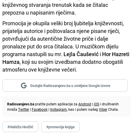
književnog stvaranja trenutak kada se čitalac
prepozna u napisanim riječima.
Promocija je okupila veliki broj ljubitelja književnosti,
prijatelja autorice i poštovalaca njene pisane riječi,
potvrđujući da autentične životne priče i dalje
pronalaze put do srca čitalaca. U muzičkom dijelu
programa nastupili su mr.
Lejla Čaušević
i
Hor Hazreti
Hamza
, koji su svojim izvedbama dodatno obogatili
atmosferu ove književne večeri.
Dodajte Radiosarajevo.ba u omiljene Google izvore
Radiosarajevo.ba
pratite putem aplikacije za
Android
|
iOS
i društvenih
mreža
Twitter
|
Facebook
|
Instagram
, kao i putem našeg
Viber
Chata.
#Hatidža Hodžić
#promocija knjige