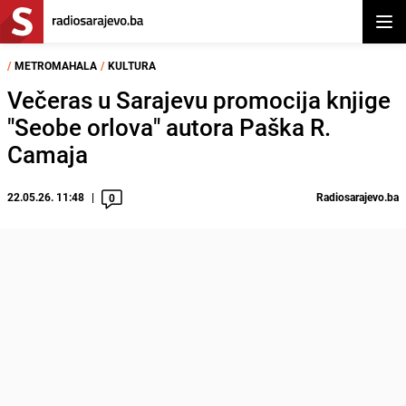
Otvor
/
METROMAHALA
/
KULTURA
Večeras u Sarajevu promocija knjige
"Seobe orlova" autora Paška R.
Camaja
22.05.26. 11:48
Radiosarajevo.ba
0