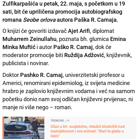
Zulfikarpašića u petak, 22. maja, s početkom u 19
sati, bit će upriličena promocija autobiografskog
romana
Seobe orlova
autora Paška R. Camaja.
O knjizi će govoriti izdavač
Ajet Arifi
, diplomat
Muharrem Zeinullahu
, poznata bh. glumica
Emina
Minka Muftić
i autor
Paško R. Camaj
, dok će
moderator promocije biti
Ruždija Adžović
, književnik,
publicista i novinar.
Doktor
Pashko R. Camaj
, univerzitetski profesor u
Americi, renomirani epidemiolog, iz svijeta medicine
hrabro je zaplovio književnim vodama i već na samom
početku donio nam svoj odličan književni prvijenac, ni
manje ni više nego – roman.
TRENDING
Užas u bh. susjedstvu, mladići bludničili nad
maloljetnicom i sve snimali: "Stari te gleda u
lajvu"