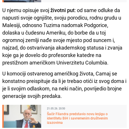
U njemu opisuje svoj
životni put
: od same odluke da
napusti svoje ognjište, svoju porodicu, rodnu grudu u
Malesiji, odnosno Tuzima nadomak Podgorice,
dolaska u čudesnu Ameriku, do borbe da u toj
ogromnoj zemlji nađe svoje mjesto pod suncem i,
najzad, do ostvarivanja akademskog statusa i zvanja
koje ga je dovelo do profesorske katedre na
prestižnom američkom Univerzitetu Columbia.
U komociji ostvarenog američkog života, Camaj se
konstatno preispituje da li je trebao otići iz svog doma i
je li svojim odlaskom, na neki način, povrijedio brojne
generacije svojih predaka.
21.05.26. 20:50
Šaćir Filandra predstavio novu knjigu o
identitetu BiH i savremenim društvenim
izazovima