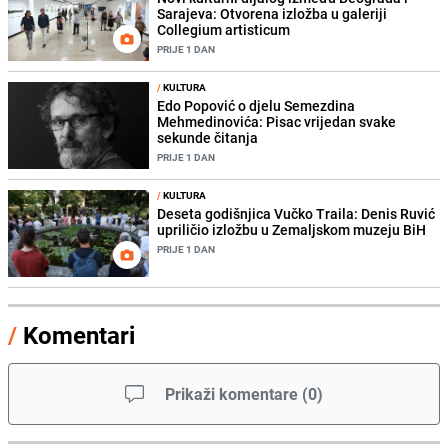
Sarajeva: Otvorena izložba u galeriji
Collegium artisticum
PRIJE 1 DAN
/
KULTURA
Edo Popović o djelu Semezdina
Mehmedinovića: Pisac vrijedan svake
sekunde čitanja
PRIJE 1 DAN
/
KULTURA
Deseta godišnjica Vučko Traila: Denis Ruvić
upriličio izložbu u Zemaljskom muzeju BiH
PRIJE 1 DAN
/
Komentari
Prikaži komentare
(
0
)