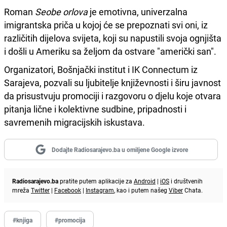
Roman
Seobe orlova
je emotivna, univerzalna
imigrantska priča u kojoj će se prepoznati svi oni, iz
različitih dijelova svijeta, koji su napustili svoja ognjišta
i došli u Ameriku sa željom da ostvare "američki san".
Organizatori, Bošnjački institut i IK Connectum iz
Sarajeva, pozvali su ljubitelje književnosti i širu javnost
da prisustvuju promociji i razgovoru o djelu koje otvara
pitanja lične i kolektivne sudbine, pripadnosti i
savremenih migracijskih iskustava.
Dodajte Radiosarajevo.ba u omiljene Google izvore
Radiosarajevo.ba
pratite putem aplikacije za
Android
|
iOS
i društvenih
mreža
Twitter
|
Facebook
|
Instagram
, kao i putem našeg
Viber
Chata.
#knjiga
#promocija