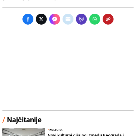
/
Najčitanije
/
KULTURA
Novi kulturni dijalog između Beograda i