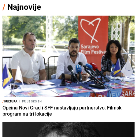
/
Najnovije
/
KULTURA
I
PRIJE OKO 8H
Općina Novi Grad i SFF nastavljaju partnerstvo: Filmski
program na tri lokacije