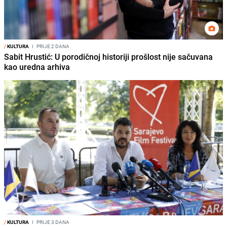
/
KULTURA
I
PRIJE 2 DANA
Sabit Hrustić: U porodičnoj historiji prošlost nije sačuvana
kao uredna arhiva
/
KULTURA
I
PRIJE 3 DANA