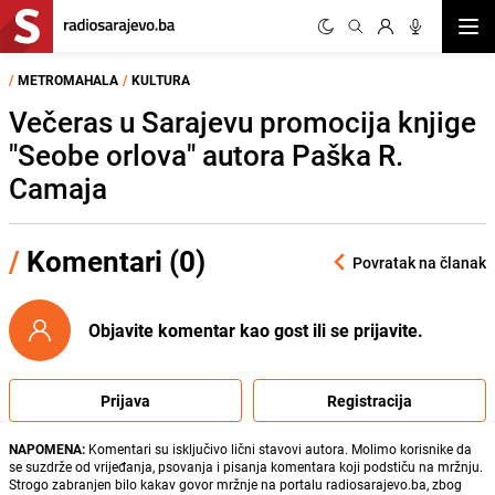
Otvor
/
METROMAHALA
/
KULTURA
Večeras u Sarajevu promocija knjige
"Seobe orlova" autora Paška R.
Camaja
/
Komentari (0)
Povratak na članak
Objavite komentar kao gost ili se prijavite.
Prijava
Registracija
NAPOMENA:
Komentari su isključivo lični stavovi autora. Molimo korisnike da
se suzdrže od vrijeđanja, psovanja i pisanja komentara koji podstiču na mržnju.
Strogo zabranjen bilo kakav govor mržnje na portalu radiosarajevo.ba, zbog