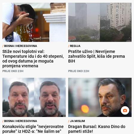
/
BOSNA I HERCEGOVINA
/
REGIJA
Stiže novi toplotni val:
Pratite uživo | Nevrijeme
Temperature idu i do 40 stepeni,
zahvatilo Split, kiša ide prema
od ovog datuma je moguća
BiH
promjena vremena
PRIJE OKO 23H
PRIJE OKO 22H
/
BOSNA I HERCEGOVINA
/
JA MISLIM
Konakoviću stigle "nevjerovatne
Dragan Bursać: Kasno Dino do
poruke" iz HDZ-a: "Ne šalim se"
pameti stiže!