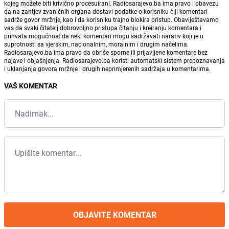
kojeg možete biti krivično procesuirani. Radiosarajevo.ba ima pravo i obavezu
da na zahtjev zvaničnih organa dostavi podatke o korisniku čiji komentari
sadrže govor mržnje, kao i da korisniku trajno blokira pristup. Obaviještavamo
vas da svaki čitatelj dobrovoljno pristupa čitanju i kreiranju komentara i
prihvata mogućnost da neki komentari mogu sadržavati narativ koji je u
suprotnosti sa vjerskim, nacionalnim, moralnim i drugim načelima.
Radiosarajevo.ba ima pravo da obriše sporne ili prijavljene komentare bez
najave i objašnjenja. Radiosarajevo.ba koristi automatski sistem prepoznavanja
i uklanjanja govora mržnje i drugih neprimjerenih sadržaja u komentarima.
VAŠ KOMENTAR
OBJAVITE KOMENTAR