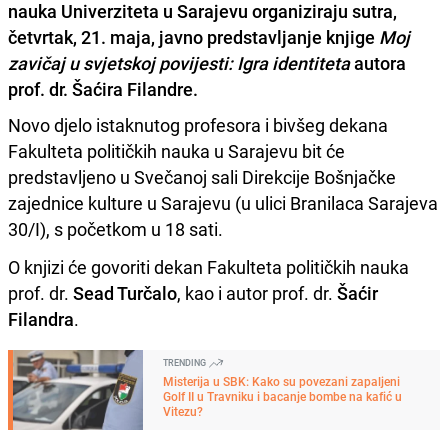
nauka Univerziteta u Sarajevu organiziraju sutra,
četvrtak, 21. maja, javno predstavljanje knjige
Moj
zavičaj u svjetskoj povijesti: Igra identiteta
autora
prof. dr. Šaćira Filandre.
Novo djelo istaknutog profesora i bivšeg dekana
Fakulteta političkih nauka u Sarajevu bit će
predstavljeno u Svečanoj sali Direkcije Bošnjačke
zajednice kulture u Sarajevu (u ulici Branilaca Sarajeva
30/I), s početkom u 18 sati.
O knjizi će govoriti dekan Fakulteta političkih nauka
prof. dr.
Sead Turčalo
, kao i autor prof. dr.
Šaćir
Filandra
.
TRENDING
Misterija u SBK: Kako su povezani zapaljeni
Golf II u Travniku i bacanje bombe na kafić u
Vitezu?