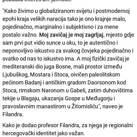
"Kako živimo u globaliziranom svijetu i postmodernoj
epohi kraja velikih naracija tako je ono krajnje malo,
pojedinačno, marginalno i subjektivno i za mene
postalo važno.
Moj zavičaj je moj zagrljaj
, mjesto gdje
sam prvi put vidio sunce u oku, to je autentično i
neponovljivo iskustvo za svakog čovjeka pojedinačno i
svatko od nas to iskustvo ima. A moj fizički zavičaj je
mediteranski dio juga Bosne, mali prostor između
Ljubuškog, Mostara i Stoca, oivičen paleolitskom
pećinom Badanj i antičkim gradom Daorsonom kod
Stoca, rimskom Naronom u Gabeli, zatim duhovištima
tekije u Blagaju, ukazanja Gospe u Međugorju i
pravoslavnim manastirom u Žitomisliću", naveo je
Filandra.
Kako je dodao profesor Filandra, za njega je regionalni
hercegovački identitet jako važan.