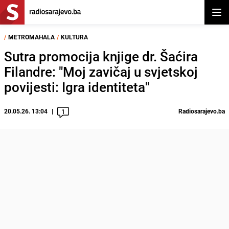
Otvor
/
METROMAHALA
/
KULTURA
Sutra promocija knjige dr. Šaćira
Filandre: "Moj zavičaj u svjetskoj
povijesti: Igra identiteta"
20.05.26. 13:04
Radiosarajevo.ba
1