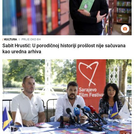
/
KULTURA
I
PRIJE OKO 8H
Sabit Hrustić: U porodičnoj historiji prošlost nije sačuvana
kao uredna arhiva