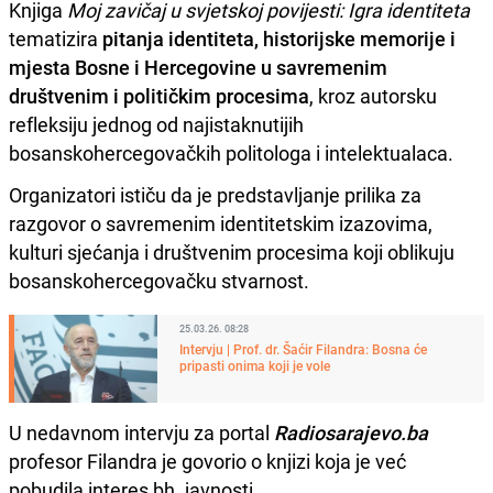
Knjiga
Moj zavičaj u svjetskoj povijesti: Igra identiteta
tematizira
pitanja identiteta, historijske memorije i
mjesta Bosne i Hercegovine u savremenim
društvenim i političkim procesima
, kroz autorsku
refleksiju jednog od najistaknutijih
bosanskohercegovačkih politologa i intelektualaca.
Organizatori ističu da je predstavljanje prilika za
razgovor o savremenim identitetskim izazovima,
kulturi sjećanja i društvenim procesima koji oblikuju
bosanskohercegovačku stvarnost.
25.03.26. 08:28
Intervju | Prof. dr. Šaćir Filandra: Bosna će
pripasti onima koji je vole
U nedavnom intervju za portal
Radiosarajevo.ba
profesor Filandra je govorio o knjizi koja je već
pobudila interes bh. javnosti.