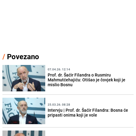
/
Povezano
07.04.26. 12:14
Prof. dr. Šaćir Filandra o Rusmiru
Mahmutćehajiću: Otišao je čovjek koji je
mislio Bosnu
25.03.26. 08:28
Intervju | Prof. dr. Šaćir Filandra: Bosna će
pripasti onima koji je vole