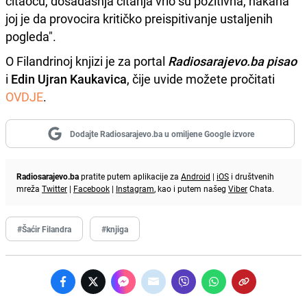
čitaocu, dosadašnja čitanja vrlo su pozitivna, nakana
joj je da provocira kritičko preispitivanje ustaljenih
pogleda".
O Filandrinoj knjizi je za portal
Radiosarajevo.ba pisao
i
Edin Ujran Kaukavica
, čije uvide možete pročitati
OVDJE
.
Dodajte Radiosarajevo.ba u omiljene Google izvore
Radiosarajevo.ba
pratite putem aplikacije za
Android
|
iOS
i društvenih
mreža
Twitter
|
Facebook
|
Instagram
, kao i putem našeg
Viber
Chata.
#Šaćir Filandra
#knjiga