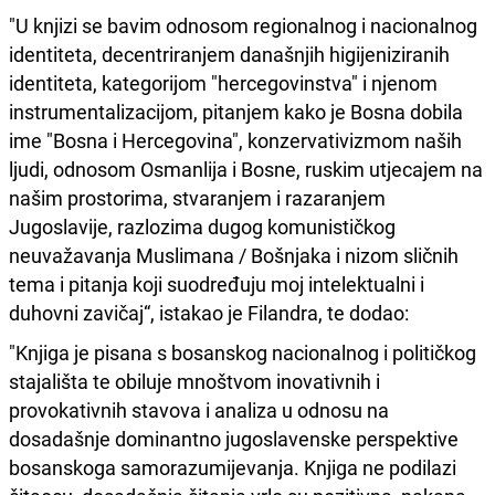
"U knjizi se bavim odnosom regionalnog i nacionalnog
identiteta, decentriranjem današnjih higijeniziranih
identiteta, kategorijom "hercegovinstva" i njenom
instrumentalizacijom, pitanjem kako je Bosna dobila
ime "Bosna i Hercegovina", konzervativizmom naših
ljudi, odnosom Osmanlija i Bosne, ruskim utjecajem na
našim prostorima, stvaranjem i razaranjem
Jugoslavije, razlozima dugog komunističkog
neuvažavanja Muslimana / Bošnjaka i nizom sličnih
tema i pitanja koji suodređuju moj intelektualni i
duhovni zavičaj“, istakao je Filandra, te dodao:
"Knjiga je pisana s bosanskog nacionalnog i političkog
stajališta te obiluje mnoštvom inovativnih i
provokativnih stavova i analiza u odnosu na
dosadašnje dominantno jugoslavenske perspektive
bosanskoga samorazumijevanja. Knjiga ne podilazi