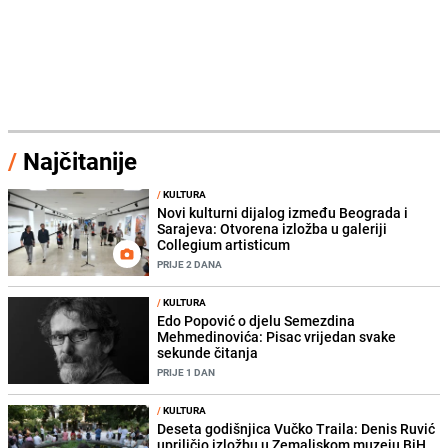
/
Najčitanije
/
KULTURA
Novi kulturni dijalog između Beograda i
Sarajeva: Otvorena izložba u galeriji
Collegium artisticum
PRIJE 2 DANA
/
KULTURA
Edo Popović o djelu Semezdina
Mehmedinovića: Pisac vrijedan svake
sekunde čitanja
PRIJE 1 DAN
/
KULTURA
Deseta godišnjica Vučko Traila: Denis Ruvić
upriličio izložbu u Zemaljskom muzeju BiH