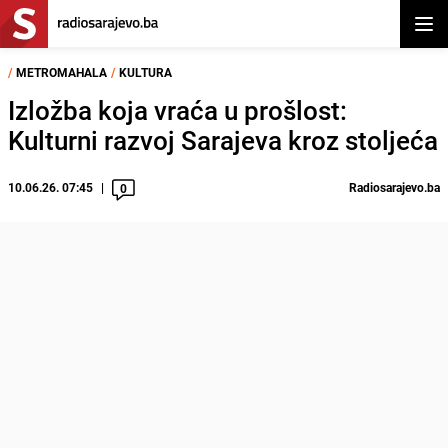
Otvor
/
METROMAHALA
/
KULTURA
Izložba koja vraća u prošlost:
Kulturni razvoj Sarajeva kroz stoljeća
10.06.26. 07:45
Radiosarajevo.ba
0