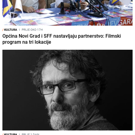
/
KULTURA
I
PRIJE OKO 17H
Općina Novi Grad i SFF nastavljaju partnerstvo: Filmski
program na tri lokacije
/
KULTURA
I
PRIJE 1 DAN