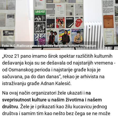
Foto: N.G./Radiosarajevo.ba: Izložba Sarajevski kulturni momentum
„Kroz 21 pano imamo širok spektar različitih kulturnih
dešavanja koja su se dešavala od najstarijih vremena -
od Osmanskog perioda i najstarije građe koja je
sačuvana, pa do dan danas“, rekao je arhivista na
istraživanju građe Adnan Kalesić.
Na ovaj način organizatori žele ukazati i
na
sveprisutnost kulture u našim životima i našem
društvu
. Žele je i prikazati kao žilu kucavicu jednog
društva i samim tim kao nešto bez čega se ne može