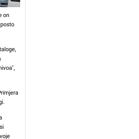
e on
 posto
ataloge,
a
ivoa",
Primjera
i.
a
si
svoje