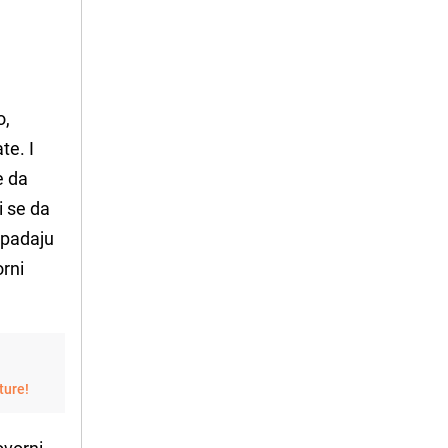
o,
te. I
e da
i se da
ipadaju
orni
ture!
ovorni