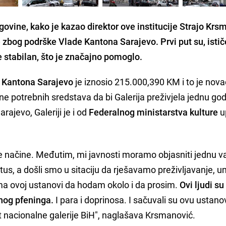
ovine, kako je kazao direktor ove institucije Strajo Krs
e zbog podrške Vlade Kantona Sarajevo. Prvi put su, istič
e stabilan, što je značajno pomoglo.
ta Kantona Sarajevo
je iznosio 215.000,390 KM i to je nova
e potrebnih sredstava da bi Galerija preživjela jednu god
ajevo, Galeriji je i od
Federalnog ministarstva kulture
u
je načine. Međutim, mi javnosti moramo objasniti jednu 
tus, a došli smo u sitaciju da rješavamo preživljavanje, 
a ovoj ustanovi da hodam okolo i da prosim.
Ovi ljudi su
inog pfeninga.
I para i doprinosa. I sačuvali su ovu ustan
t nacionalne galerije BiH", naglašava Krsmanović.