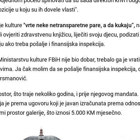
icije u koju su ih dovele vlasti".
je kulture
"vrte neke netransparetne pare, a da kukaju“,
n
 ovjeriti zdravstvenu knjižicu, liječiti svoju djecu, podizati
ju ako treba pošalje i finansijska inspekcija.
Ministarstvu kulture FBiH nije bio dobar, trebalo ga je vrati
vima. Ja čak molim da se pošalje finansijska inspekcija, 
 Krsmanović.
stor, što traje nekoliko godina, i prije njegovog mandata.
 koja je prema ugovoru koji je javan izračunata prema odno
jmi prostor galerije, što iznosi 5.000 KM mjesečno.