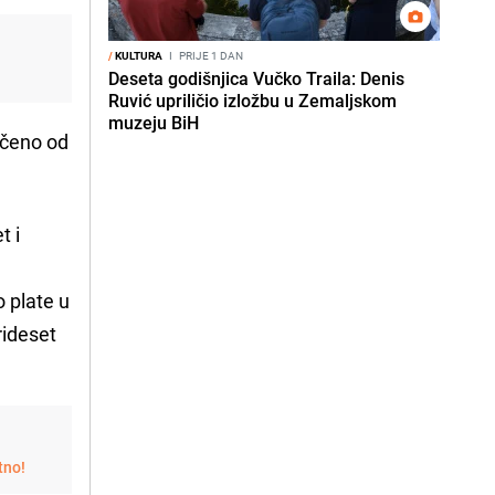
/
KULTURA
I
PRIJE 1 DAN
Deseta godišnjica Vučko Traila: Denis
Ruvić upriličio izložbu u Zemaljskom
muzeju BiH
rečeno od
t i
o plate u
rideset
tno!