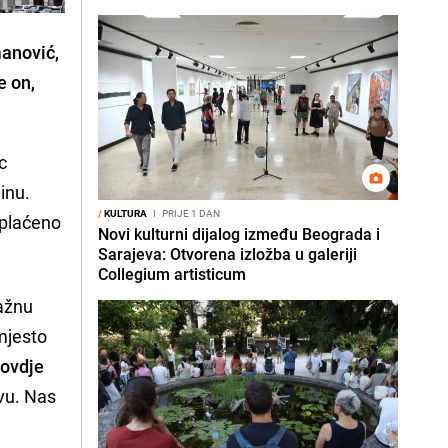
manović,
e on,
c
inu.
/
KULTURA
I
PRIJE 1 DAN
plaćeno
Novi kulturni dijalog između Beograda i
Sarajeva: Otvorena izložba u galeriji
Collegium artisticum
važnu
umjesto
 ovdje
ovu. Nas