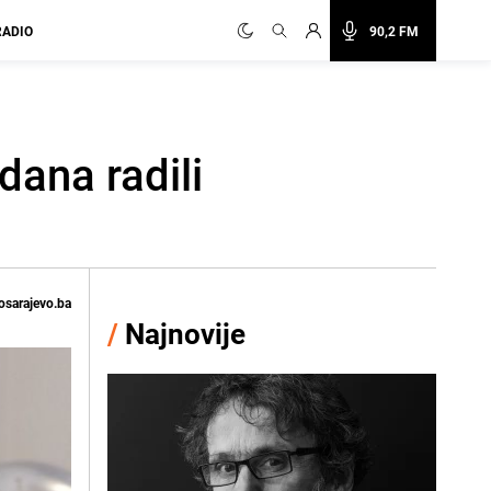
RADIO
90,2 FM
dana radili
osarajevo.ba
/
Najnovije