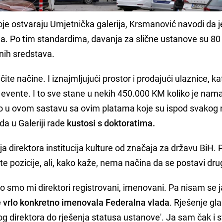
koje ostvaraju Umjetnička galerija, Krsmanović navodi da j
da. Po tim standardima, davanja za slične ustanove su 80
nih sredstava.
čite načine. I iznajmljujući prostor i prodajući ulaznice, k
 evente. I to sve stane u nekih 450.000 KM koliko je nam
 u ovom sastavu sa ovim platama koje su ispod svakog n
a u Galeriji rade
kustosi s doktoratima.
 direktora institucija kulture od značaja za državu BiH. 
te pozicije, ali, kako kaže, nema načina da se postavi drug
 smo mi direktori registrovani, imenovani. Pa nisam se j
 vrlo konkretno imenovala Federalna vlada
. Rješenje gla
g direktora do rješenja statusa ustanove'. Ja sam čak i 