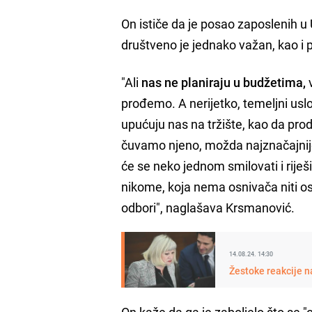
On ističe da je posao zaposlenih u 
društveno je jednako važan, kao i 
"Ali
nas ne planiraju u budžetima,
v
prođemo. A nerijetko, temeljni uslo
upućuju nas na tržište, kao da pr
čuvamo njeno, možda najznačajnije 
će se neko jednom smilovati i rije
nikome, koja nema osnivača niti os
odbori", naglašava Krsmanović.
14.08.24. 14:30
Žestoke reakcije n
On kaže da ga je zaboljelo što se "