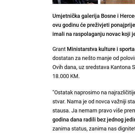
Umjetnička galerija Bosne i Herceg
ovu godinu će preživjeti ponajprij
imali na raspolaganju novac koji j
Grant
Ministarstva kulture i spor
dostatan za nešto manje od polovin
Ovih dana, uz sredstava Kantona Sar
18.000 KM.
"Ostatak naprosimo na najrazličiti
stvar. Nama je od novca važniji sta
stausa. Ja nemam pravo više prem
godina dana radili bez jednog jed
zanima status, zanima nas dignite