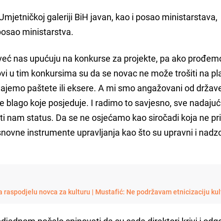
Umjetničkoj galeriji BiH javan, kao i posao ministarstava,
posao ministarstva.
eć nas upućuju na konkurse za projekte, pa ako prođem
vi u tim konkursima su da se novac ne može trošiti na pla
odajemo paštete ili eksere. A mi smo angažovani od držav
blago koje posjeduje. I radimo to savjesno, sve nadajuć
šiti nam status. Da se ne osjećamo kao siročadi koja ne pr
novne instrumente upravljanja kao što su upravni i nadz
a raspodjelu novca za kulturu | Mustafić: Ne podržavam etnicizaciju kul
odjednom počelo spinovati da su sada direktori krivi i odg