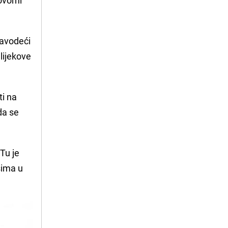
avodeći
 lijekove
ti na
da se
 Tu je
sima u