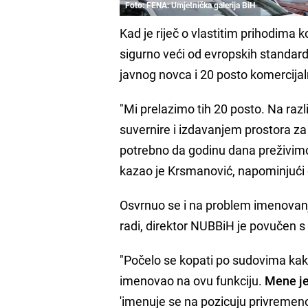
Foto: FENA: Umjetnička galerija BiH
Kad je riječ o vlastitim prihodima 
sigurno veći od evropskih standar
javnog novca i 20 posto komercijal
"Mi prelazimo tih 20 posto. Na razli
suvernire i izdavanjem prostora za
potrebno da godinu dana preživimo
kazao je Krsmanović, napominjući d
Osvrnuo se i na problem imenovanja
radi, direktor NUBBiH je povučen s 
"Počelo se kopati po sudovima kako
imenovao na ovu funkciju.
Mene je
'imenuje se na pozicuju privremeno