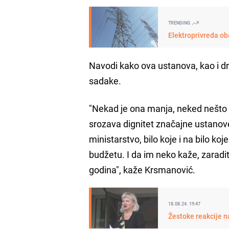
TRENDING
Elektroprivreda oba
Navodi kako ova ustanova, kao i dru
sadake.
"Nekad je ona manja, neked nešto već
srozava dignitet značajne ustanove 
ministarstvo, bilo koje i na bilo ko
budžetu. I da im neko kaže, zaradite
godina", kaže Krsmanović.
18.08.24. 19:47
Žestoke reakcije n