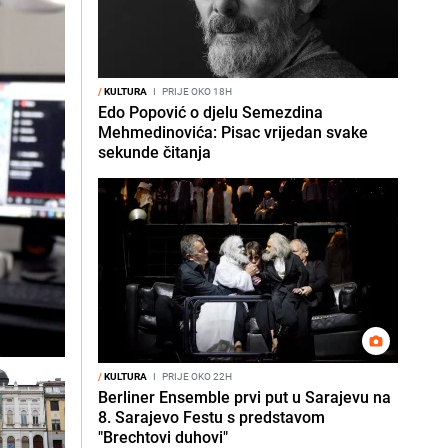
/
KULTURA
I
PRIJE OKO 18H
Edo Popović o djelu Semezdina
Mehmedinovića: Pisac vrijedan svake
sekunde čitanja
/
KULTURA
I
PRIJE OKO 22H
Berliner Ensemble prvi put u Sarajevu na
8. Sarajevo Festu s predstavom
"Brechtovi duhovi"