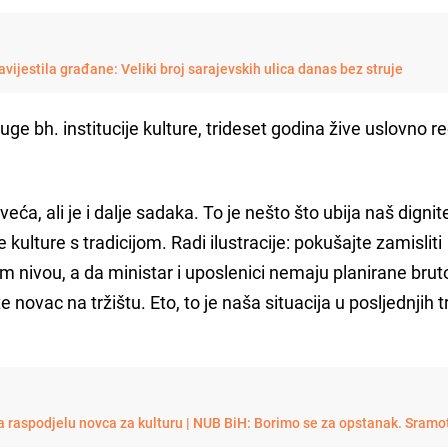
vijestila građane: Veliki broj sarajevskih ulica danas bez struje
ge bh. institucije kulture, trideset godina žive uslovno 
a, ali je i dalje sadaka. To je nešto što ubija naš dignite
kulture s tradicijom. Radi ilustracije: pokušajte zamisliti
jem nivou, a da ministar i uposlenici nemaju planirane brut
 novac na tržištu. Eto, to je naša situacija u posljednjih t
a raspodjelu novca za kulturu | NUB BiH: Borimo se za opstanak. Sramo