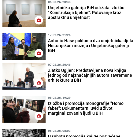
05.03.26. 20:48
Umjetnička galerija BiH održala izložbu
"Konstrukcija bjeline": Putovanje kroz
apstraktnu umjetnost
17.02.26. 21:24
Antonio Hase poklonio dva umjetnička djela
Historijskom muzeju i Umjetničkoj galeriji
BiH
07.02.26. 20:46
Zlatko Ugljen: Predstavljena nova knjiga
jednog od najznačajnijih autora savremene
arhitekture u BiH
05.02.26. 19:29
Izložba i promocija monografije "Homo
faber": Dokumentarni uvid u život
marginalizovanih ljudi u BiH
05.02.26. 08:03
U subotu promocija knjige posvećene