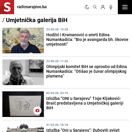
Otvor
/
Umjetnička galerija BiH
23.06.26. 12:28
Hodžić i Krsmanović o smrti Edina
Numankadića: "Bio je avangarda bh. likovne
umjetnosti"
23.06.26. 11:26
Olimpijski komitet BiH se oprostio od Edina
Numankadića: “Otišao je čuvar olimpijskog
plamena”
02.04.26. 23:10
Izložba "ONI u Sarajevu" Tisje Kljaković-
Braić predstavljena u Umjetničkoj galeriji
BiH
31.03.26. 16:18
Izložba "Oni u Sarajevu": Duhoviti svijet