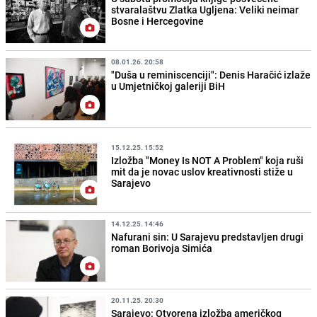
stvaralaštvu Zlatka Ugljena: Veliki neimar
Bosne i Hercegovine
08.01.26. 20:58
"Duša u reminiscenciji": Denis Haračić izlaže
u Umjetničkoj galeriji BiH
15.12.25. 15:52
Izložba "Money Is NOT A Problem" koja ruši
mit da je novac uslov kreativnosti stiže u
Sarajevo
14.12.25. 14:46
Nafurani sin: U Sarajevu predstavljen drugi
roman Borivoja Simića
20.11.25. 20:30
Sarajevo: Otvorena izložba američkog