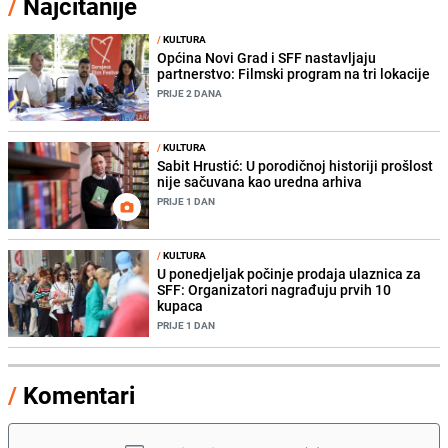
/
Najčitanije
/
KULTURA
Općina Novi Grad i SFF nastavljaju
partnerstvo: Filmski program na tri lokacije
PRIJE 2 DANA
/
KULTURA
Sabit Hrustić: U porodičnoj historiji prošlost
nije sačuvana kao uredna arhiva
PRIJE 1 DAN
/
KULTURA
U ponedjeljak počinje prodaja ulaznica za
SFF: Organizatori nagrađuju prvih 10
kupaca
PRIJE 1 DAN
/
Komentari