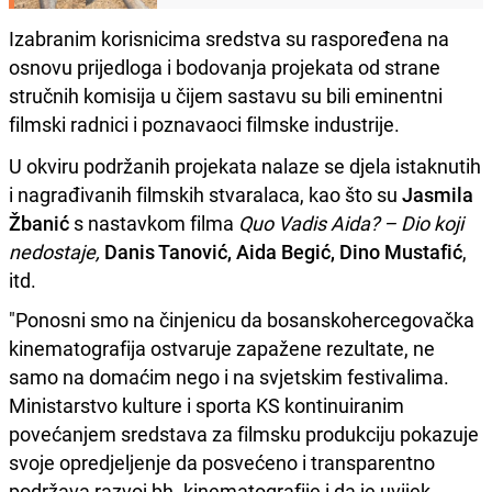
Izabranim korisnicima sredstva su raspoređena na
osnovu prijedloga i bodovanja projekata od strane
stručnih komisija u čijem sastavu su bili eminentni
filmski radnici i poznavaoci filmske industrije.
U okviru podržanih projekata nalaze se djela istaknutih
i nagrađivanih filmskih stvaralaca, kao što su
Jasmila
Žbanić
s nastavkom filma
Quo Vadis Aida? – Dio koji
nedostaje,
Danis Tanović, Aida Begić, Dino Mustafić
,
itd.
"Ponosni smo na činjenicu da bosanskohercegovačka
kinematografija ostvaruje zapažene rezultate, ne
samo na domaćim nego i na svjetskim festivalima.
Ministarstvo kulture i sporta KS kontinuiranim
povećanjem sredstava za filmsku produkciju pokazuje
svoje opredjeljenje da posvećeno i transparentno
podržava razvoj bh. kinematografije i da je uvijek