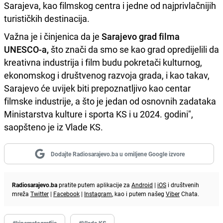
Sarajeva, kao filmskog centra i jedne od najprivlačnijih
turističkih destinacija.
Važna je i činjenica da je
Sarajevo grad filma
UNESCO-a,
što znači da smo se kao grad opredijelili da
kreativna industrija i film budu pokretači kulturnog,
ekonomskog i društvenog razvoja grada, i kao takav,
Sarajevo će uvijek biti prepoznatljivo kao centar
filmske industrije, a što je jedan od osnovnih zadataka
Ministarstva kulture i sporta KS i u 2024. godini",
saopšteno je iz Vlade KS.
Dodajte Radiosarajevo.ba u omiljene Google izvore
Radiosarajevo.ba
pratite putem aplikacije za
Android
|
iOS
i društvenih
mreža
Twitter
|
Facebook
|
Instagram
, kao i putem našeg
Viber
Chata.
#kinematografija
#Vlada KS