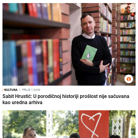
/
KULTURA
I
PRIJE 1 DAN
Sabit Hrustić: U porodičnoj historiji prošlost nije sačuvana
kao uredna arhiva