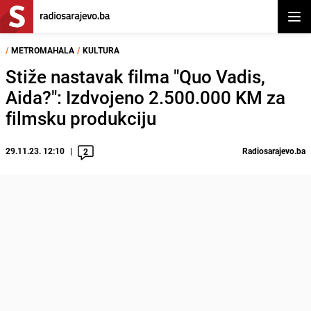
Otvor
/
METROMAHALA
/
KULTURA
Stiže nastavak filma "Quo Vadis,
Aida?": Izdvojeno 2.500.000 KM za
filmsku produkciju
29.11.23. 12:10
Radiosarajevo.ba
2