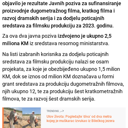
objavilo je rezultate Javnih poziva za sufinansiranje
proizvodnje dugometražnog filma, kratkog filma i
razvoj dramskih serija i za dodjelu poticajnih
sredstava za filmsku produkciju za 2023. godinu.
Za ova dva javna poziva
izdvojeno je ukupno 2,5
miliona KM
iz sredstava resornog ministarstva.
Na listi izabranih korisnika za dodjelu poticajnih
sredstava za filmsku produkciju nalazi se osam
projekata, za koje je obezbijeđeno ukupno 1,5 milion
KM, dok se iznos od milion KM doznačava u formi
grant sredstava za produkciju dugometražnih filmova,
njih ukupno 12, te za produkciju šest kratkometražnih
filmova, te za razvoj šest dramskih serija.
TRENDING
Ulov života: Pogledajte 'diva' od dva metra
kojeg je muškarac izvukao iz Bilećkog jezera