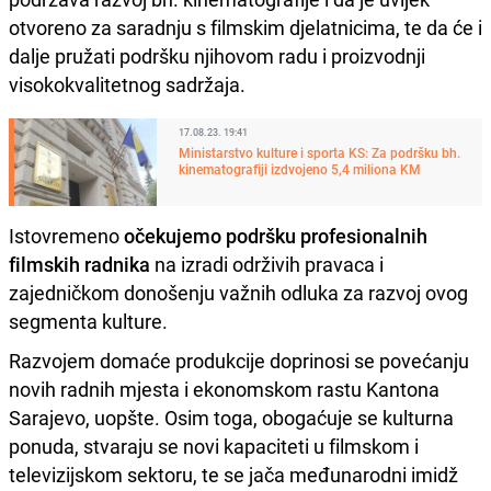
otvoreno za saradnju s filmskim djelatnicima, te da će i
dalje pružati podršku njihovom radu i proizvodnji
visokokvalitetnog sadržaja.
17.08.23. 19:41
Ministarstvo kulture i sporta KS: Za podršku bh.
kinematografiji izdvojeno 5,4 miliona KM
Istovremeno
očekujemo podršku profesionalnih
filmskih radnika
na izradi održivih pravaca i
zajedničkom donošenju važnih odluka za razvoj ovog
segmenta kulture.
Razvojem domaće produkcije doprinosi se povećanju
novih radnih mjesta i ekonomskom rastu Kantona
Sarajevo, uopšte. Osim toga, obogaćuje se kulturna
ponuda, stvaraju se novi kapaciteti u filmskom i
televizijskom sektoru, te se jača međunarodni imidž