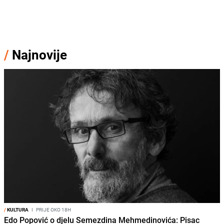
/
Najnovije
/
KULTURA
I
PRIJE OKO 18H
Edo Popović o djelu Semezdina Mehmedinovića: Pisac