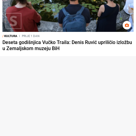
/
KULTURA
I
PRIJE 1 DAN
Deseta godišnjica Vučko Traila: Denis Ruvić upriličio izložbu
u Zemaljskom muzeju BiH