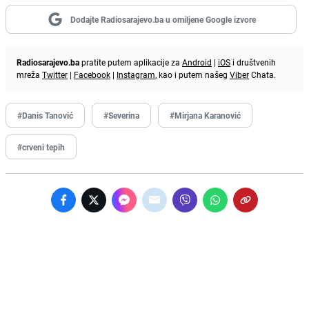
Dodajte Radiosarajevo.ba u omiljene Google izvore
Radiosarajevo.ba
pratite putem aplikacije za
Android
|
iOS
i društvenih
mreža
Twitter
|
Facebook
|
Instagram
, kao i putem našeg
Viber
Chata.
#Danis Tanović
#Severina
#Mirjana Karanović
#crveni tepih