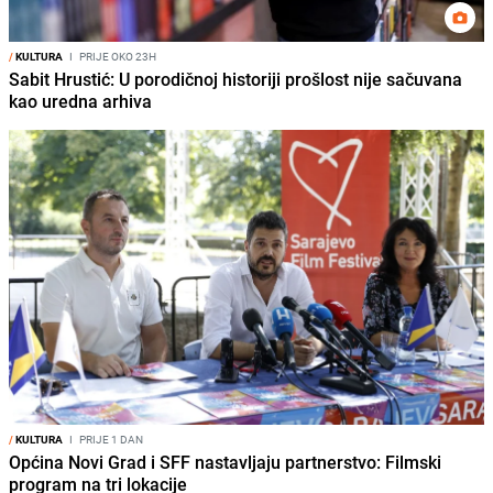
/
KULTURA
I
PRIJE OKO 23H
Sabit Hrustić: U porodičnoj historiji prošlost nije sačuvana
kao uredna arhiva
/
KULTURA
I
PRIJE 1 DAN
Općina Novi Grad i SFF nastavljaju partnerstvo: Filmski
program na tri lokacije