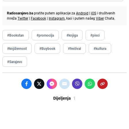
Radiosarajevo.ba
pratite putem aplikacije za
Android
|
iOS
i društvenih
mreža
Twitter
|
Facebook
|
Instagram
, kao i putem našeg
Viber
Chata.
#Bookstan
#promocija
#knjiga
#pisci
#književnost
#Buybook
#festival
#kultura
#Sarajevo
1
Dijeljenja