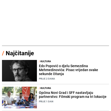
/
Najčitanije
/
KULTURA
Edo Popović o djelu Semezdina
Mehmedinovića: Pisac vrijedan svake
sekunde čitanja
PRIJE 2 DANA
/
KULTURA
Općina Novi Grad i SFF nastavljaju
partnerstvo: Filmski program na tri lokacije
PRIJE 1 DAN