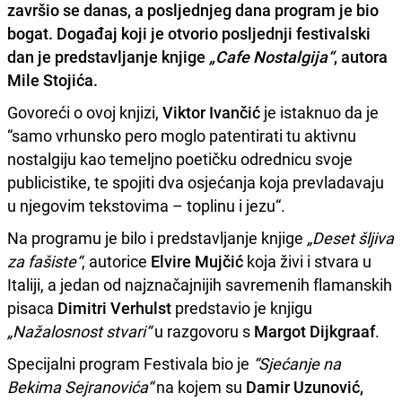
završio se danas, a posljednjeg dana program je bio
bogat. Događaj koji je otvorio posljednji festivalski
dan je predstavljanje knjige
„Cafe Nostalgija“
, autora
Mile Stojića
.
Govoreći o ovoj knjizi,
Viktor Ivančić
je istaknuo da je
“samo vrhunsko pero moglo patentirati tu aktivnu
nostalgiju kao temeljno poetičku odrednicu svoje
publicistike, te spojiti dva osjećanja koja prevladavaju
u njegovim tekstovima – toplinu i jezu“.
Na programu je bilo i predstavljanje knjige
„Deset šljiva
za fašiste“
, autorice
Elvire Mujčić
koja živi i stvara u
Italiji, a jedan od najznačajnijih savremenih flamanskih
pisaca
Dimitri Verhulst
predstavio je knjigu
„Nažalosnost stvari“
u razgovoru s
Margot Dijkgraaf
.
Specijalni program Festivala bio je
“Sjećanje na
Bekima Sejranovića“
na kojem su
Damir Uzunović,