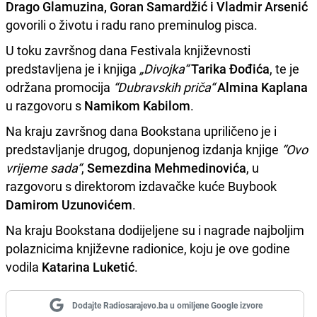
Drago Glamuzina, Goran Samardžić i Vladmir Arsenić
govorili o životu i radu rano preminulog pisca.
U toku završnog dana Festivala književnosti
predstavljena je i knjiga
„Divojka“
Tarika Đođića
, te je
održana promocija
“Dubravskih priča“
Almina Kaplana
u razgovoru s
Namikom Kabilom
.
Na kraju završnog dana Bookstana upriličeno je i
predstavljanje drugog, dopunjenog izdanja knjige
“Ovo
vrijeme sada“
,
Semezdina Mehmedinovića
, u
razgovoru s direktorom izdavačke kuće Buybook
Damirom Uzunovićem
.
Na kraju Bookstana dodijeljene su i nagrade najboljim
polaznicima književne radionice, koju je ove godine
vodila
Katarina Luketić
.
Dodajte Radiosarajevo.ba u omiljene Google izvore