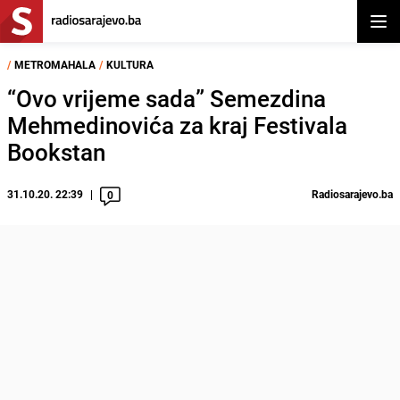
Otvor
/
METROMAHALA
/
KULTURA
“Ovo vrijeme sada” Semezdina
Mehmedinovića za kraj Festivala
Bookstan
31.10.20. 22:39
Radiosarajevo.ba
0