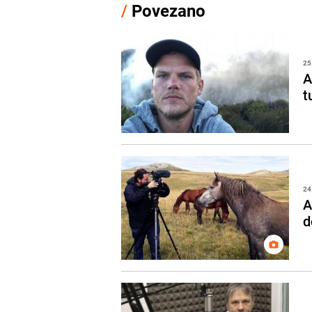
/
Povezano
25
A
t
24
A
d