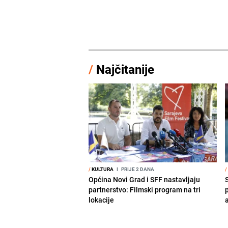
/
Najčitanije
/
KULTURA
I
PRIJE 2 DANA
/
Općina Novi Grad i SFF nastavljaju
S
partnerstvo: Filmski program na tri
lokacije