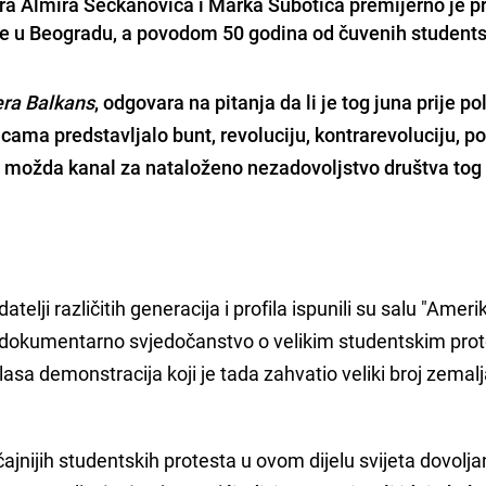
ora Almira Šećkanovića i Marka Subotića premijerno je p
e u Beogradu, a povodom 50 godina od čuvenih students
ra Balkans
, odgovara na pitanja da li je
tog juna prije po
cama predstavljalo bunt, revoluciju, kontrarevoluciju, p
i možda kanal za nataloženo nezadovoljstvo društva tog
telji različitih generacija i profila ispunili su salu "Amer
i dokumentarno svjedočanstvo o velikim studentskim pro
talasa demonstracija koji je tada zahvatio veliki broj zemal
ajnijih studentskih protesta u ovom dijelu svijeta dovolja