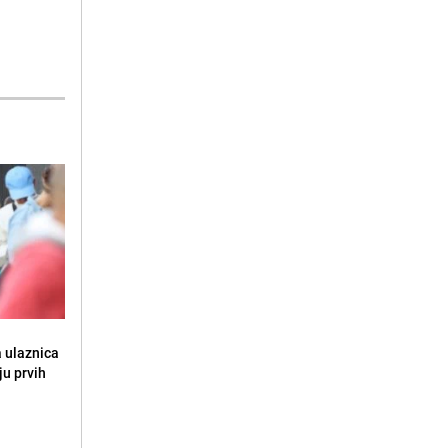
a ulaznica
ju prvih