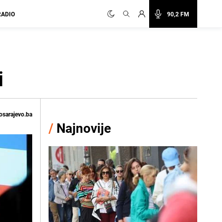
RADIO
90,2 FM
i
osarajevo.ba
/
Najnovije