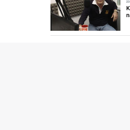
23
K
n