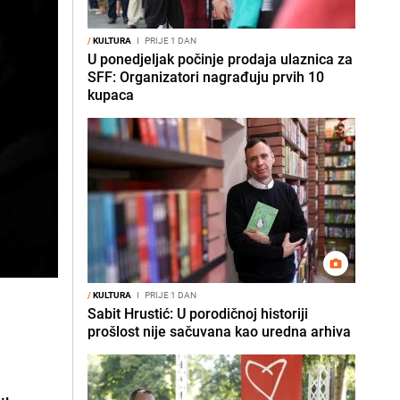
/
KULTURA
I
PRIJE 1 DAN
U ponedjeljak počinje prodaja ulaznica za
SFF: Organizatori nagrađuju prvih 10
kupaca
/
KULTURA
I
PRIJE 1 DAN
Sabit Hrustić: U porodičnoj historiji
prošlost nije sačuvana kao uredna arhiva