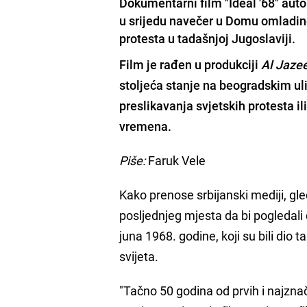
Dokumentarni film "Ideal '68" aut
u srijedu navečer u Domu omladin
protesta u tadašnjoj Jugoslaviji.
Film je rađen u produkciji
Al Jazee
stoljeća stanje na beogradskim uli
preslikavanja svjetskih protesta
il
vremena.
Piše:
Faruk Vele
Kako prenose srbijanski mediji, gleda
posljednjeg mjesta da bi pogledal
juna 1968. godine, koji su bili dio 
svijeta.
"Tačno 50 godina od prvih i najznač