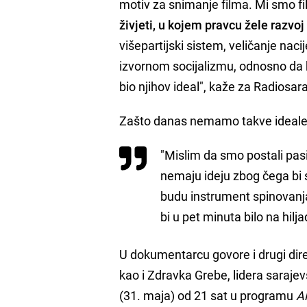
motiv za snimanje filma. Mi smo f
živjeti, u kojem pravcu žele razvoj
višepartijski sistem, veličanje nacije
izvornom socijalizmu, odnosno da k
bio njihov ideal", kaže za Radiosa
Zašto danas nemamo takve ideale, 
"Mislim da smo postali pas
nemaju ideju zbog čega bi s
budu instrument spinovanja
bi u pet minuta bilo na hi
U dokumentarcu govore i drugi dire
kao i Zdravka Grebe, lidera sarajev
(31. maja) od 21 sat u programu
A