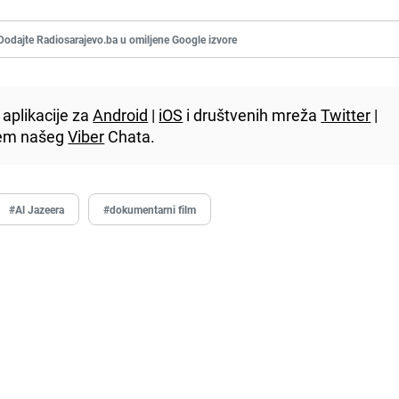
Dodajte Radiosarajevo.ba u omiljene Google izvore
aplikacije za
Android
|
iOS
i društvenih mreža
Twitter
|
utem našeg
Viber
Chata.
#Al Jazeera
#dokumentarni film