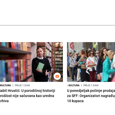
KULTURA
I
PRIJE 1 DAN
/
KULTURA
I
PRIJE 1 DAN
abit Hrustić: U porodičnoj historiji
U ponedjeljak počinje prodaj
prošlost nije sačuvana kao uredna
za SFF: Organizatori nagrađu
arhiva
10 kupaca