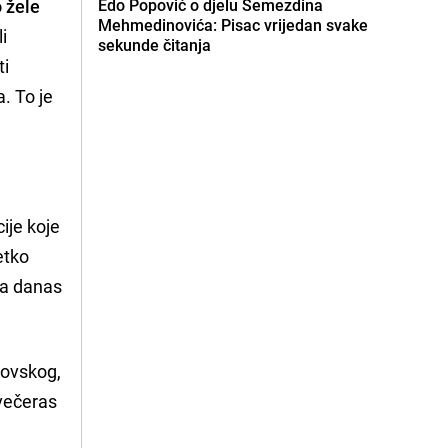
o žele
Edo Popović o djelu Semezdina
Mehmedinovića: Pisac vrijedan svake
li
sekunde čitanja
ti
. To je
ije koje
etko
 a danas
hovskog,
 večeras