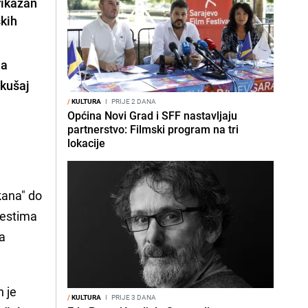
rikazan
kih
la
okušaj
/
KULTURA
I
PRIJE 2 DANA
Općina Novi Grad i SFF nastavljaju
partnerstvo: Filmski program na tri
lokacije
ikana" do
testima
ja
n je
/
KULTURA
I
PRIJE 3 DANA