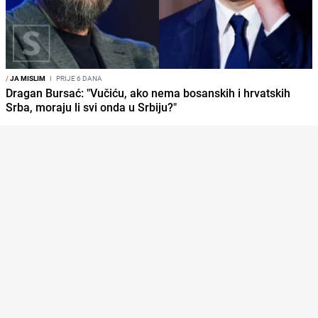
/
JA MISLIM
I
PRIJE 6 DANA
Dragan Bursać: "Vučiću, ako nema bosanskih i hrvatskih
Srba, moraju li svi onda u Srbiju?"