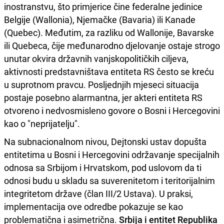
inostranstvu, što primjerice čine federalne jedinice
Belgije (Wallonia), Njemačke (Bavaria) ili Kanade
(Quebec). Međutim, za razliku od Wallonije, Bavarske
ili Quebeca, čije međunarodno djelovanje ostaje strogo
unutar okvira državnih vanjskopolitičkih ciljeva,
aktivnosti predstavništava entiteta RS često se kreću
u suprotnom pravcu. Posljednjih mjeseci situacija
postaje posebno alarmantna, jer akteri entiteta RS
otvoreno i nedvosmisleno govore o Bosni i Hercegovini
kao o "neprijatelju".
Na subnacionalnom nivou, Dejtonski ustav dopušta
entitetima u Bosni i Hercegovini održavanje specijalnih
odnosa sa Srbijom i Hrvatskom, pod uslovom da ti
odnosi budu u skladu sa suverenitetom i teritorijalnim
integritetom države (član III/2 Ustava). U praksi,
implementacija ove odredbe pokazuje se kao
problematična i asimetrična.
Srbija i entitet Republika