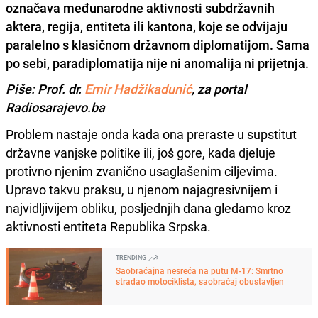
označava međunarodne aktivnosti subdržavnih
aktera, regija, entiteta ili kantona, koje se odvijaju
paralelno s klasičnom državnom diplomatijom. Sama
po sebi, paradiplomatija nije ni anomalija ni prijetnja.
Piše: Prof. dr.
Emir Hadžikadunić
, za portal
Radiosarajevo.ba
Problem nastaje onda kada ona preraste u supstitut
državne vanjske politike ili, još gore, kada djeluje
protivno njenim zvanično usaglašenim ciljevima.
Upravo takvu praksu, u njenom najagresivnijem i
najvidljivijem obliku, posljednjih dana gledamo kroz
aktivnosti entiteta Republika Srpska.
TRENDING
Saobraćajna nesreća na putu M-17: Smrtno
stradao motociklista, saobraćaj obustavljen