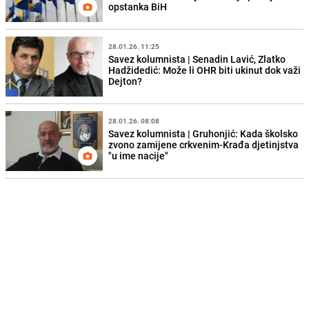
opstanka BiH
28.01.26. 11:25
Savez kolumnista | Senadin Lavić, Zlatko
Hadžidedić: Može li OHR biti ukinut dok važi
Dejton?
28.01.26. 08:08
Savez kolumnista | Gruhonjić: Kada školsko
zvono zamijene crkvenim-Krađa djetinjstva
"u ime nacije"