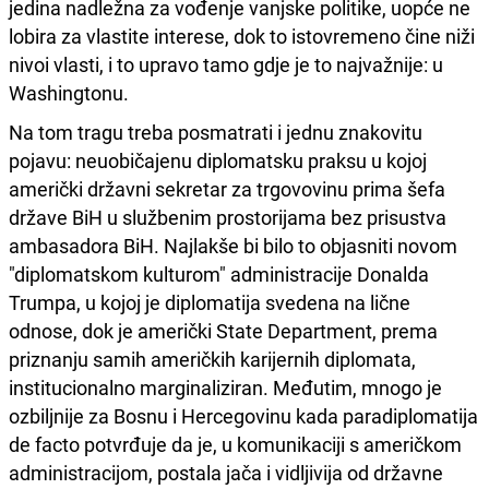
jedina nadležna za vođenje vanjske politike, uopće ne
lobira za vlastite interese, dok to istovremeno čine niži
nivoi vlasti, i to upravo tamo gdje je to najvažnije: u
Washingtonu.
Na tom tragu treba posmatrati i jednu znakovitu
pojavu: neuobičajenu diplomatsku praksu u kojoj
američki državni sekretar za trgovovinu prima šefa
države BiH u službenim prostorijama bez prisustva
ambasadora BiH. Najlakše bi bilo to objasniti novom
"diplomatskom kulturom" administracije Donalda
Trumpa, u kojoj je diplomatija svedena na lične
odnose, dok je američki State Department, prema
priznanju samih američkih karijernih diplomata,
institucionalno marginaliziran. Međutim, mnogo je
ozbiljnije za Bosnu i Hercegovinu kada paradiplomatija
de facto potvrđuje da je, u komunikaciji s američkom
administracijom, postala jača i vidljivija od državne