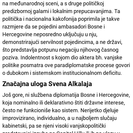
na međunarodnoj sceni, a s druge političkoj
predizbornoj galami i lokalnim prepucavanjima. Ta
politička i nacionalna kakofonija poprimila je takve
razmjere da se pojedini ambasadori Bosne i
Hercegovine neposredno uključuju u nju,
demonstrirajući servilnost pojedincima, a ne državi,
što predstavlja potpunu negaciju njihovog časnog
poziva. Indolentnost s kojom dio aktera bh. vanjske
politike posmatra ove paradiplomatske procese govori
o dubokom i sistemskom institucionalnom deficitu.
Značajna uloga Svena Alkalaja
Još gore, ni službena diplomatija Bosne i Hercegovine,
koja nominalno ili deklarativno štiti državne interese,
često ne funkcioniše kao sistem. Nerijetko djeluje
improvizirano, individualno, a u najboljem slučaju
kabinetski, pa se njeni visoki vanjskopolitički