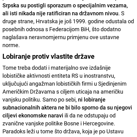
Srpska su postigli sporazum o specijalnim vezama,
ali isti nikada nije ratificiran na državnom nivou
. S
druge strane, Hrvatska je još 1999. godine odustala od
posebnih odnosa s Federacijom BiH, što dodatno
naglašava neravnomjernu primjenu ove ustavne
norme.
Lobiranje protiv vlastite države
Tome treba dodati i materijalno sve izdašnije
lobističke aktivnosti entiteta RS u inostranstvu,
uključujući angažman lobističkih firmi u Sjedinjenim
Američkim Državama s ciljem uticaja na američku
vanjsku politiku. Samo po sebi,
ni lobiranje
subnacionalnih aktera ne bi bilo sporno da su njegovi
ciljevi ekonomske naravi
ili da ne odstupaju od
zvanične vanjske politike Bosne i Hercegovine.
Paradoks leži u tome što država, koja je po Ustavu