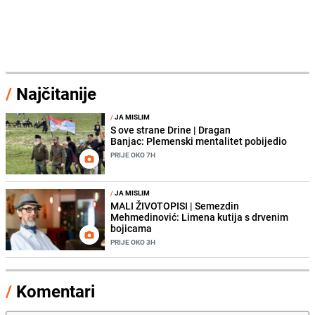
/
Najčitanije
/
JA MISLIM
S ove strane Drine | Dragan
Banjac: Plemenski mentalitet pobijedio
PRIJE OKO 7H
/
JA MISLIM
MALI ŽIVOTOPISI | Semezdin
Mehmedinović: Limena kutija s drvenim
bojicama
PRIJE OKO 3H
/
Komentari