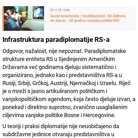
22.11.25. 10:30
Savez kolumnista | Hadžikadunić: Od Dejtona
do danas - 30 godina vanjske politike BiH
Infrastruktura paradiplomatije RS-a
Odgovor, nažalost, nije nepoznat. Paradiplomatske
strukture entiteta RS u Sjedinjenim Američkim
Državama već godinama djeluju sistematično i
organizirano, jednako kao i predstavništva RS-a u
Rusiji, Srbiji, Grčkoj, Austriji, Njemačkoj i Izraelu. Riječ
je o mreži s jasno artikuliranom političkom i
vanjskopolitičkom agendom, koja često djeluje izvan, a
ponekad i direktno suprotno, zvanično usaglašenim
ciljevima vanjske politike Bosne i Hercegovine.
U teoriji i praksi diplomatije nije neuobičajeno da
subdržavne jedinice otvaraju predstavništva u