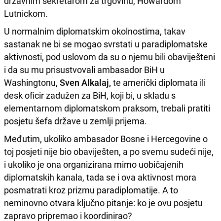
državnim sekretarom za trgovinu, Howardom
Lutnickom.
U normalnim diplomatskim okolnostima, takav
sastanak ne bi se mogao svrstati u paradiplomatske
aktivnosti, pod uslovom da su o njemu bili obaviješteni
i da su mu prisustvovali ambasador BiH u
Washingtonu,
Sven Alkalaj,
te američki diplomata ili
desk oficir zadužen za BiH, koji bi, u skladu s
elementarnom diplomatskom praksom, trebali pratiti
posjetu šefa države u zemlji prijema.
Međutim, ukoliko ambasador Bosne i Hercegovine o
toj posjeti nije bio obaviješten, a po svemu sudeći nije,
i ukoliko je ona organizirana mimo uobičajenih
diplomatskih kanala, tada se i ova aktivnost mora
posmatrati kroz prizmu paradiplomatije. A to
neminovno otvara ključno pitanje: ko je ovu posjetu
zapravo pripremao i koordinirao?