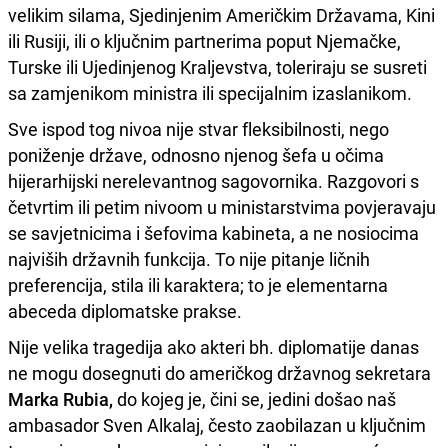
velikim silama, Sjedinjenim Američkim Državama, Kini
ili Rusiji, ili o ključnim partnerima poput Njemačke,
Turske ili Ujedinjenog Kraljevstva, toleriraju se susreti
sa zamjenikom ministra ili specijalnim izaslanikom.
Sve ispod tog nivoa nije stvar fleksibilnosti, nego
poniženje države, odnosno njenog šefa u očima
hijerarhijski nerelevantnog sagovornika. Razgovori s
četvrtim ili petim nivoom u ministarstvima povjeravaju
se savjetnicima i šefovima kabineta, a ne nosiocima
najviših državnih funkcija. To nije pitanje ličnih
preferencija, stila ili karaktera; to je elementarna
abeceda diplomatske prakse.
Nije velika tragedija ako akteri bh. diplomatije danas
ne mogu dosegnuti do američkog državnog sekretara
Marka Rubia,
do kojeg je, čini se, jedini došao naš
ambasador Sven Alkalaj, često zaobilazan u ključnim