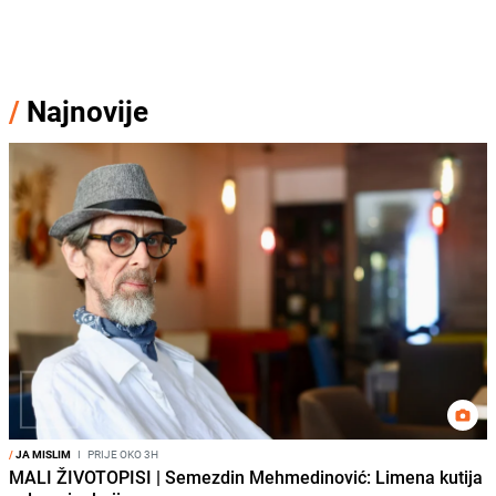
/
Najnovije
/
JA MISLIM
I
PRIJE OKO 3H
MALI ŽIVOTOPISI | Semezdin Mehmedinović: Limena kutija