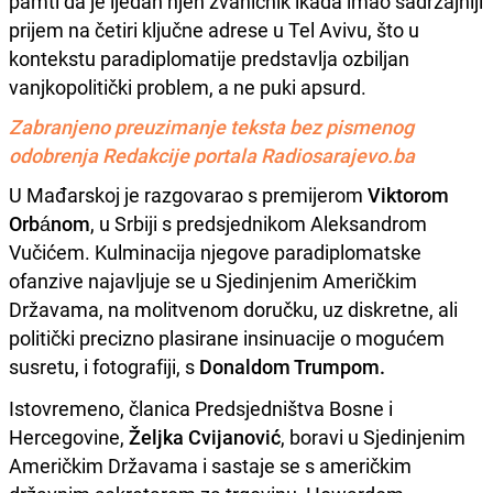
pamti da je ijedan njen zvaničnik ikada imao sadržajniji
prijem na četiri ključne adrese u Tel Avivu, što u
kontekstu paradiplomatije predstavlja ozbiljan
vanjkopolitički problem, a ne puki apsurd.
Zabranjeno preuzimanje teksta bez pismenog
odobrenja Redakcije portala Radiosarajevo.ba
U Mađarskoj je razgovarao s premijerom
Viktorom
Orbánom
, u Srbiji s predsjednikom Aleksandrom
Vučićem. Kulminacija njegove paradiplomatske
ofanzive najavljuje se u Sjedinjenim Američkim
Državama, na molitvenom doručku, uz diskretne, ali
politički precizno plasirane insinuacije o mogućem
susretu, i fotografiji, s
Donaldom Trumpom.
Istovremeno, članica Predsjedništva Bosne i
Hercegovine,
Željka Cvijanović
, boravi u Sjedinjenim
Američkim Državama i sastaje se s američkim