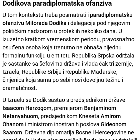
Dodikova paradiplomatska ofanziva
U tom kontekstu treba posmatrati i
paradiplomatsku
ofanzivu Milorada Dodika
i delegacije pod njegovim
političkim nadzorom u proteklih nekoliko dana. U
izuzetno kratkom vremenskom periodu, pravosnažno
osuđena osoba koja trenutno ne obnaša nijednu
formalnu funkciju u entitetu Republika Srpska održala
je sastanke sa šefovima država i vlada čak tri zemlje,
Izraela, Republike Srbije i Republike Mađarske,
činjenica koja sama po sebi nosi dovoljnu težinu i
dramatičnost.
U Izraelu se Dodik sastao s predsjednikom države
Isaacom Herzogom,
premijerom
Benjaminom
Netanyahuom
, predsjednikom Kneseta
Amirom
Ohanom
i ministrom inostranih poslova
Gideonom
Saarom
. Državna diplomatija Bosne i Hercegovine ne