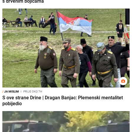
s drvenim bojicama
/
JA MISLIM
I
PRIJE OKO 7H
S ove strane Drine | Dragan Banjac: Plemenski mentalitet
pobijedio