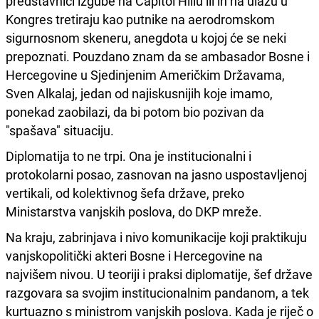
predstavnici izgube na Capitol Hillu ili ih na ulazu u
Kongres tretiraju kao putnike na aerodromskom
sigurnosnom skeneru, anegdota u kojoj će se neki
prepoznati. Pouzdano znam da se ambasador Bosne i
Hercegovine u Sjedinjenim Američkim Državama,
Sven Alkalaj, jedan od najiskusnijih koje imamo,
ponekad zaobilazi, da bi potom bio pozivan da
"spašava" situaciju.
Diplomatija to ne trpi. Ona je institucionalni i
protokolarni posao, zasnovan na jasno uspostavljenoj
vertikali, od kolektivnog šefa države, preko
Ministarstva vanjskih poslova, do DKP mreže.
Na kraju, zabrinjava i nivo komunikacije koji praktikuju
vanjskopolitički akteri Bosne i Hercegovine na
najvišem nivou. U teoriji i praksi diplomatije, šef države
razgovara sa svojim institucionalnim pandanom, a tek
kurtuazno s ministrom vanjskih poslova. Kada je riječ o