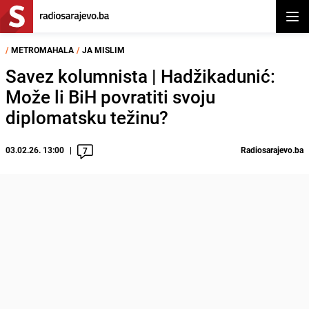
Otvor
/
METROMAHALA
/
JA MISLIM
Savez kolumnista | Hadžikadunić:
Može li BiH povratiti svoju
diplomatsku težinu?
03.02.26. 13:00
Radiosarajevo.ba
7