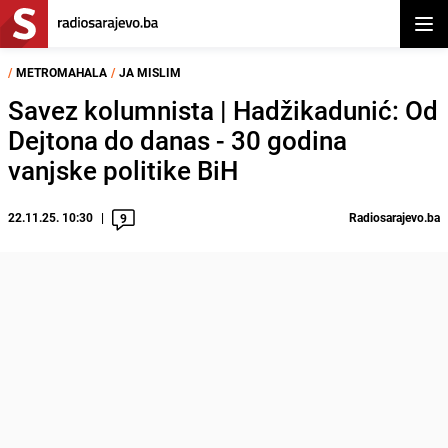
Otvor
/
METROMAHALA
/
JA MISLIM
Savez kolumnista | Hadžikadunić: Od
Dejtona do danas - 30 godina
vanjske politike BiH
22.11.25. 10:30
Radiosarajevo.ba
9