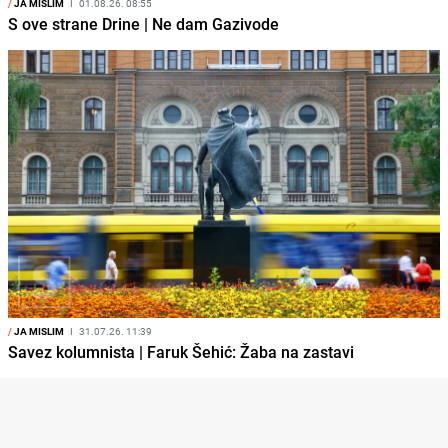
/
JA MISLIM
I
01.08.26. 08:55
S ove strane Drine | Ne dam Gazivode
/
JA MISLIM
I
31.07.26. 11:39
Savez kolumnista | Faruk Šehić: Žaba na zastavi