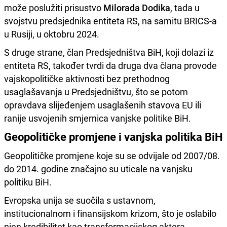
može poslužiti prisustvo
Milorada Dodika
, tada u
svojstvu predsjednika entiteta RS, na samitu BRICS-a
u Rusiji, u oktobru 2024.
S druge strane, član Predsjedništva BiH, koji dolazi iz
entiteta RS, također tvrdi da druga dva člana provode
vajskopolitičke aktivnosti bez prethodnog
usaglašavanja u Predsjedništvu, što se potom
opravdava slijeđenjem usaglašenih stavova EU ili
ranije usvojenih smjernica vanjske politike BiH.
Geopolitičke promjene i vanjska politika BiH
Geopolitičke promjene koje su se odvijale od 2007/08.
do 2014. godine značajno su uticale na vanjsku
politiku BiH.
Evropska unija se suočila s ustavnom,
institucionalnom i finansijskom krizom, što je oslabilo
njen kredibilitet kao transformacijskog aktera.