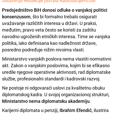
odobrenja Redakcije portala Radiosarajevo.ba!
Predsjedništvo BiH donosi odluke o vanjskoj politici
konsenzusom
, što bi formalno trebalo osigurati
uvažavanje različitih interesa u državi. U praksi,
međutim, pravo veta često se koristi za zaštitu
navodno ugroženih etničkih interesa. Time se vanjska
politika, iako definisana kao nadležnost države,
posredno podređuje nižim nivoima vlasti.
Ministarstvo vanjskih poslova nema vlastiti normativni
akt. Zakon o vanjskim poslovima, kojim bi se efikasno
uredile njegove operativne aktivnosti, rad diplomatske
službe, profesionalni standardi i kadrovski razvoj.
Ne postoje ni odgovaraći uslovi za kvalitetnu obuku
diplomatskog kadra. U svojoj organizacionoj strukturi,
Ministarstvo nema diplomatsku akademiju
.
Karijerni diplomata u penziji,
Ibrahim Efendić
, ilustrira