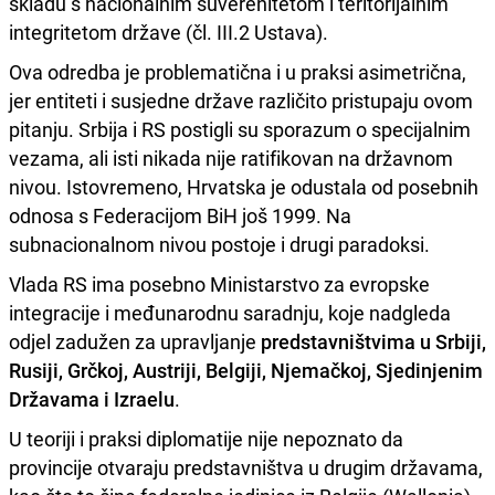
skladu s nacionalnim suverenitetom i teritorijalnim
integritetom države (čl. III.2 Ustava).
Ova odredba je problematična i u praksi asimetrična,
jer entiteti i susjedne države različito pristupaju ovom
pitanju. Srbija i RS postigli su sporazum o specijalnim
vezama, ali isti nikada nije ratifikovan na državnom
nivou. Istovremeno, Hrvatska je odustala od posebnih
odnosa s Federacijom BiH još 1999. Na
subnacionalnom nivou postoje i drugi paradoksi.
Vlada RS ima posebno Ministarstvo za evropske
integracije i međunarodnu saradnju, koje nadgleda
odjel zadužen za upravljanje
predstavništvima u Srbiji,
Rusiji, Grčkoj, Austriji, Belgiji, Njemačkoj, Sjedinjenim
Državama i Izraelu
.
U teoriji i praksi diplomatije nije nepoznato da
provincije otvaraju predstavništva u drugim državama,