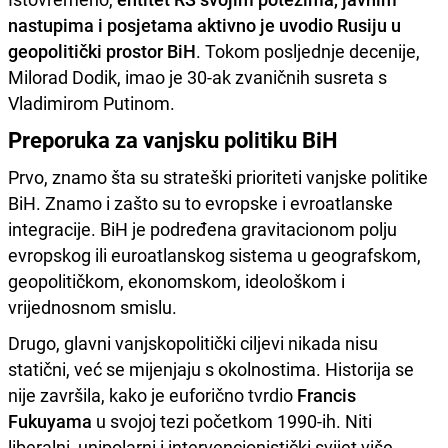
nastupima i posjetama aktivno je uvodio Rusiju u
geopolitički prostor BiH
. Tokom posljednje decenije,
Milorad Dodik, imao je 30-ak zvaničnih susreta s
Vladimirom Putinom.
Preporuka za vanjsku politiku BiH
Prvo, znamo šta su strateški prioriteti vanjske politike
BiH. Znamo i zašto su to evropske i evroatlanske
integracije. BiH je podređena gravitacionom polju
evropskog ili euroatlanskog sistema u geografskom,
geopolitičkom, ekonomskom, ideološkom i
vrijednosnom smislu.
Drugo, glavni vanjskopolitički ciljevi nikada nisu
statični, već se mijenjaju s okolnostima. Historija se
nije završila, kako je euforično tvrdio
Francis
Fukuyama
u svojoj tezi početkom 1990-ih. Niti
liberalni, unipolarni i intervencionistički svijet više