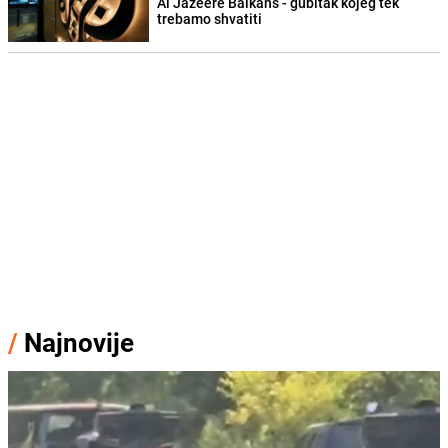
Al Jazeere Balkans - gubitak kojeg tek
trebamo shvatiti
/
Najnovije