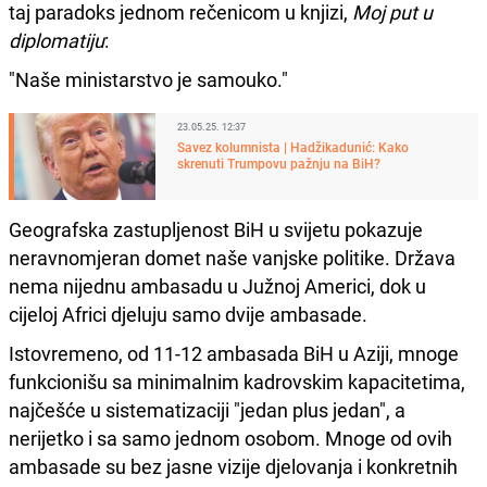
taj paradoks jednom rečenicom u knjizi,
Moj put u
diplomatiju
:
"Naše ministarstvo je samouko."
23.05.25. 12:37
Savez kolumnista | Hadžikadunić: Kako
skrenuti Trumpovu pažnju na BiH?
Geografska zastupljenost BiH u svijetu pokazuje
neravnomjeran domet naše vanjske politike. Država
nema nijednu ambasadu u Južnoj Americi, dok u
cijeloj Africi djeluju samo dvije ambasade.
Istovremeno, od 11-12 ambasada BiH u Aziji, mnoge
funkcionišu sa minimalnim kadrovskim kapacitetima,
najčešće u sistematizaciji "jedan plus jedan", a
nerijetko i sa samo jednom osobom. Mnoge od ovih
ambasade su bez jasne vizije djelovanja i konkretnih