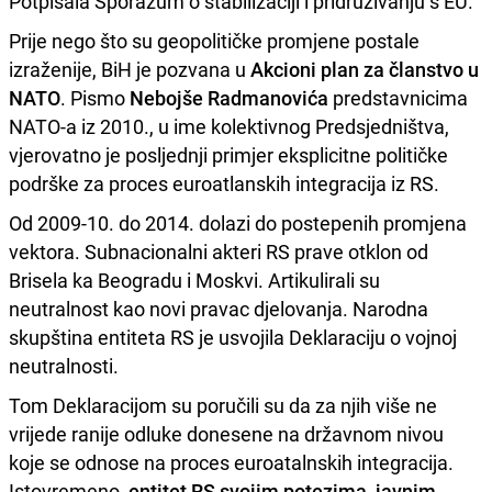
Potpisala Sporazum o stabilizaciji i pridruživanju s EU.
Prije nego što su geopolitičke promjene postale
izraženije, BiH je pozvana u
Akcioni plan za članstvo u
NATO
. Pismo
Nebojše Radmanovića
predstavnicima
NATO-a iz 2010., u ime kolektivnog Predsjedništva,
vjerovatno je posljednji primjer eksplicitne političke
podrške za proces euroatlanskih integracija iz RS.
Od 2009-10. do 2014. dolazi do postepenih promjena
vektora. Subnacionalni akteri RS prave otklon od
Brisela ka Beogradu i Moskvi. Artikulirali su
neutralnost kao novi pravac djelovanja. Narodna
skupština entiteta RS je usvojila Deklaraciju o vojnoj
neutralnosti.
Tom Deklaracijom su poručili su da za njih više ne
vrijede ranije odluke donesene na državnom nivou
koje se odnose na proces euroatalnskih integracija.
Istovremeno,
entitet RS svojim potezima, javnim