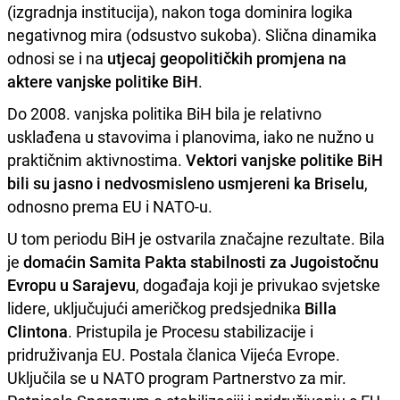
(izgradnja institucija), nakon toga dominira logika
negativnog mira (odsustvo sukoba). Slična dinamika
odnosi se i na
utjecaj geopolitičkih promjena na
aktere vanjske politike BiH
.
Do 2008. vanjska politika BiH bila je relativno
usklađena u stavovima i planovima, iako ne nužno u
praktičnim aktivnostima.
Vektori vanjske politike BiH
bili su jasno i nedvosmisleno usmjereni ka Briselu
,
odnosno prema EU i NATO-u.
U tom periodu BiH je ostvarila značajne rezultate. Bila
je
domaćin Samita Pakta stabilnosti za Jugoistočnu
Evropu u Sarajevu
, događaja koji je privukao svjetske
lidere, uključujući američkog predsjednika
Billa
Clintona
. Pristupila je Procesu stabilizacije i
pridruživanja EU. Postala članica Vijeća Evrope.
Uključila se u NATO program Partnerstvo za mir.