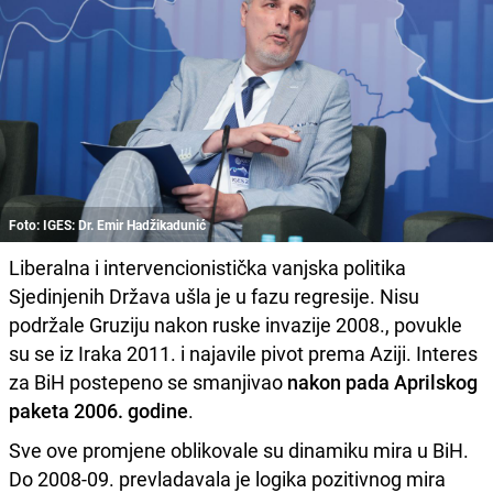
Foto: IGES: Dr. Emir Hadžikadunić
Liberalna i intervencionistička vanjska politika
Sjedinjenih Država ušla je u fazu regresije. Nisu
podržale Gruziju nakon ruske invazije 2008., povukle
su se iz Iraka 2011. i najavile pivot prema Aziji. Interes
za BiH postepeno se smanjivao
nakon pada Aprilskog
paketa 2006. godine
.
Sve ove promjene oblikovale su dinamiku mira u BiH.
Do 2008-09. prevladavala je logika pozitivnog mira