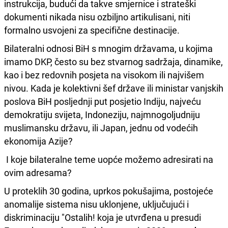
instrukcija, budući da takve smjernice i strateški
dokumenti nikada nisu ozbiljno artikulisani, niti
formalno usvojeni za specifične destinacije.
Bilateralni odnosi BiH s mnogim državama, u kojima
imamo DKP, često su bez stvarnog sadržaja, dinamike,
kao i bez redovnih posjeta na visokom ili najvišem
nivou. Kada je kolektivni šef države ili ministar vanjskih
poslova BiH posljednji put posjetio Indiju, najveću
demokratiju svijeta, Indoneziju, najmnogoljudniju
muslimansku državu, ili Japan, jednu od vodećih
ekonomija Azije?
I koje bilateralne teme uopće možemo adresirati na
ovim adresama?
U proteklih 30 godina, uprkos pokušajima, postojeće
anomalije sistema nisu uklonjene, uključujući i
diskriminaciju "Ostalih! koja je utvrđena u presudi