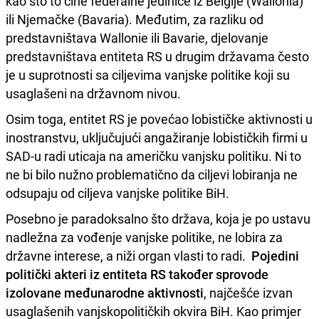
kao što to čine federalne jedinice iz Belgije (Wallonia)
ili Njemačke (Bavaria). Međutim, za razliku od
predstavništava Wallonie ili Bavarie, djelovanje
predstavništava entiteta RS u drugim državama često
je u suprotnosti sa ciljevima vanjske politike koji su
usaglašeni na državnom nivou.
Osim toga, entitet RS je povećao lobističke aktivnosti u
inostranstvu, uključujući angažiranje lobističkih firmi u
SAD-u radi uticaja na američku vanjsku politiku. Ni to
ne bi bilo nužno problematično da ciljevi lobiranja ne
odsupaju od ciljeva vanjske politike BiH.
Posebno je paradoksalno što država, koja je po ustavu
nadležna za vođenje vanjske politike, ne lobira za
državne interese, a niži organ vlasti to radi.
Pojedini
politički akteri iz entiteta RS također sprovode
izolovane međunarodne aktivnosti
, najčešće izvan
usaglašenih vanjskopolitičkih okvira BiH. Kao primjer