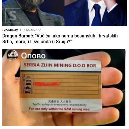
/
JA MISLIM
I
PRIJE 5 DANA
Dragan Bursać: "Vučiću, ako nema bosanskih i hrvatskih
Srba, moraju li svi onda u Srbiju?"