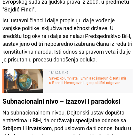
Evropskog suda za ljudska prava iz 2009. u
predmetu
"Sejdić-Finci"
.
Isti ustavni članci i dalje propisuju da je vođenje
vanjske politike isključiva nadležnost države. U
središtu tog okvira i dalje se nalazi Predsjedništvo BiH,
sastavljeno od tri neposredno izabrana člana iz reda tri
konstitutivna naroda. Isti odnos sa pravom veta i dalje
je prisutan u procesu donošenja odluka.
18.11.25. 11:45
Savez kolumnista | Emir Hadžikadunić: Rat i mir
u Bosni i Hercegovini - geopolitički odgovor
Subnacionalni nivo – izazovi i paradoksi
Na subnacionalnom nivou, Dejtonski ustav dopušta
entitetima u BiH, da održavaju
specijalne odnose sa
Srbijom i Hrvatskom
, pod uslovom da ti odnosi budu u