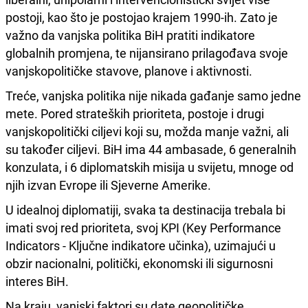
postoji, kao što je postojao krajem 1990-ih. Zato je
važno da vanjska politika BiH pratiti indikatore
globalnih promjena, te nijansirano prilagođava svoje
vanjskopolitičke stavove, planove i aktivnosti.
Treće, vanjska politika nije nikada gađanje samo jedne
mete. Pored strateških prioriteta, postoje i drugi
vanjskopolitički ciljevi koji su, možda manje važni, ali
su također ciljevi. BiH ima 44 ambasade, 6 generalnih
konzulata, i 6 diplomatskih misija u svijetu, mnoge od
njih izvan Evrope ili Sjeverne Amerike.
U idealnoj diplomatiji, svaka ta destinacija trebala bi
imati svoj red prioriteta, svoj KPI (Key Performance
Indicators - Ključne indikatore učinka), uzimajući u
obzir nacionalni, politički, ekonomski ili sigurnosni
interes BiH.
Na kraju, vanjski faktori su date geopolitičke