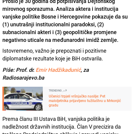
Prošlo je 30 godina od potpisivanja Dejtonskog
mirovnog sporazuma. Analiza aktera i institucija
vanjske politike Bosne i Hercegovine pokazuje da su
(1) unutrašnji institucionalni paradoksi, (2)
subnacionalni akteri i (3) geopolitičke promjene
negativno uticale na međunarodni imidž zemlje.
Istovremeno, važno je prepoznati i pozitivne
diplomatske rezultate koje je BiH ostvarila.
Piše: Prof. dr.
Emir Hadžikadunić
, za
Radiosarajevo.ba
TRENDING
Učenici trpjeli vršnjačko nasilje: Pet
maloljetnika prijavljeno tužilaštvu u Mrkonjić
gradu
Prema članu III Ustava BiH, vanjska politika je
nadležnost državnih institucija. Član V precizira da