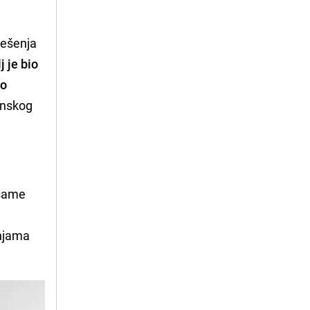
rješenja
lj je bio
no
anskog
 same
tnjama