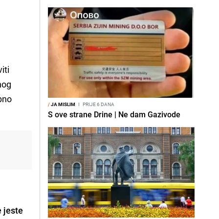
iti
enog
obno
/
JA MISLIM
I
PRIJE 6 DANA
S ove strane Drine | Ne dam Gazivode
e jeste