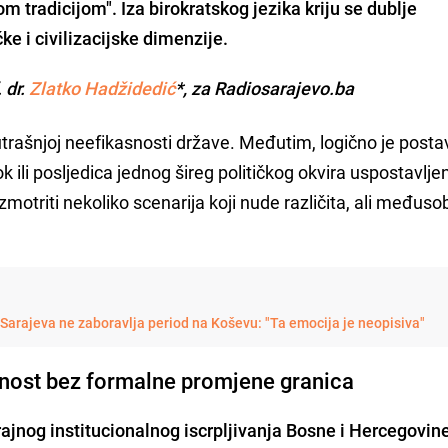
tradicijom". Iza birokratskog jezika kriju se dublje
čke i civilizacijske dimenzije.
. dr.
Zlatko Hadžidedić
*, za Radiosarajevo.ba
utrašnjoj neefikasnosti države. Međutim, logično je postav
rok ili posljedica jednog šireg političkog okvira uspostavlj
motriti nekoliko scenarija koji nude različita, ali međus
Sarajeva ne zaboravlja period na Koševu: "Ta emocija je neopisiva"
isnost bez formalne promjene granica
rajnog institucionalnog iscrpljivanja Bosne i Hercegovin