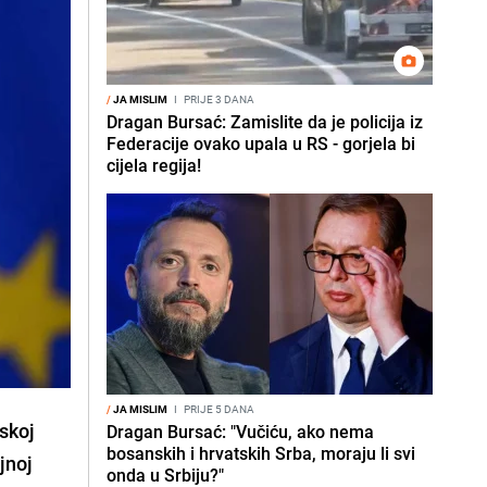
/
JA MISLIM
I
PRIJE 3 DANA
Dragan Bursać: Zamislite da je policija iz
Federacije ovako upala u RS - gorjela bi
cijela regija!
/
JA MISLIM
I
PRIJE 5 DANA
skoj
Dragan Bursać: "Vučiću, ako nema
bosanskih i hrvatskih Srba, moraju li svi
jnoj
onda u Srbiju?"