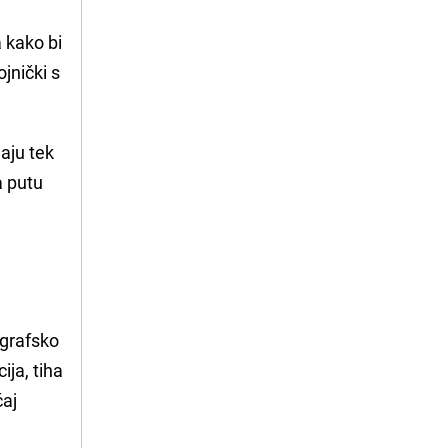
a kako bi
ojnički s
jaju tek
a putu
ografsko
ija, tiha
ćaj