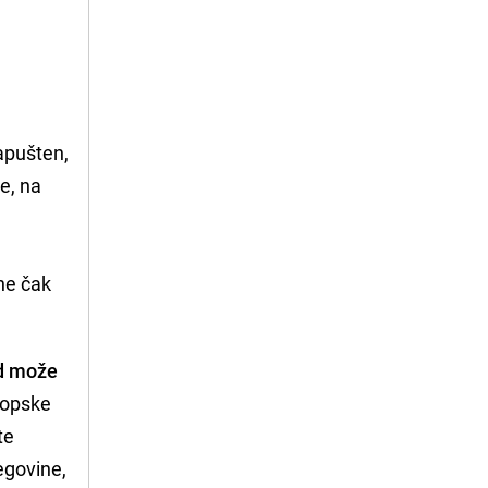
napušten,
e, na
ine čak
od može
vropske
te
egovine,