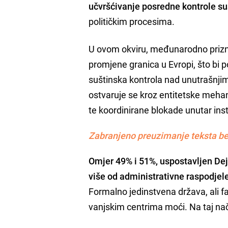
učvršćivanje posredne kontrole su
političkim procesima.
U ovom okviru, međunarodno prizn
promjene granica u Evropi, što bi p
suštinska kontrola nad unutrašnji
ostvaruje se kroz entitetske mehan
te koordinirane blokade unutar inst
Zabranjeno preuzimanje teksta be
Omjer 49% i 51%, uspostavljen De
više od administrativne raspodjele
Formalno jedinstvena država, ali fak
vanjskim centrima moći. Na taj nači