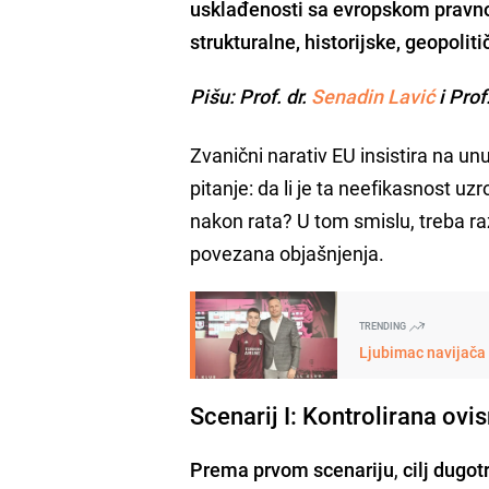
usklađenosti sa evropskom pravnom 
strukturalne, historijske, geopoliti
Pišu: Prof. dr.
Senadin Lavić
i Prof
Zvanični narativ EU insistira na un
pitanje: da li je ta neefikasnost uz
nakon rata? U tom smislu, treba raz
povezana objašnjenja.
TRENDING
Ljubimac navijača 
Scenarij I: Kontrolirana ov
Prema prvom scenariju
,
cilj dugot