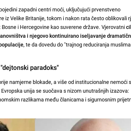
 pojedini zapadni centri moći, uključujući prvenstveno
 iz Velike Britanije, tokom i nakon rata često oblikovali 
t Bosne i Hercegovine kao suverene države. Vjerovatni
ci
anovništva i njegovo kontinuirano iseljavanje dramatič
 populacije
, te da dovedu do "trajnog reduciranja muslim
i "dejtonski paradoks"
eorije namjerne blokade, a više od institucionalne nemoći
ji Evropska unija se suočava s nizom unutrašnjih izazova:
onomskim razlikama među članicama i sigurnosnim prije