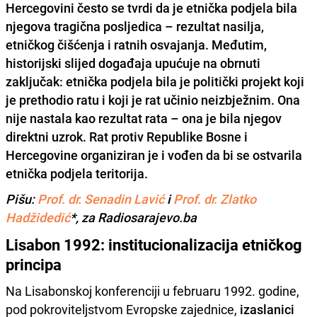
Hercegovini često se tvrdi da je etnička podjela bila
njegova tragična posljedica – rezultat nasilja,
etničkog čišćenja i ratnih osvajanja. Međutim,
historijski slijed događaja upućuje na obrnuti
zaključak: etnička podjela bila je politički projekt koji
je prethodio ratu i koji je rat učinio neizbježnim. Ona
nije nastala kao rezultat rata – ona je bila njegov
direktni uzrok. Rat protiv Republike Bosne i
Hercegovine organiziran je i vođen da bi se ostvarila
etnička podjela teritorija.
Pišu:
Prof. dr. Senadin Lavić
i
Prof. dr. Zlatko
Hadžidedić
*, za Radiosarajevo.ba
Lisabon 1992: institucionalizacija etničkog
principa
Na Lisabonskoj konferenciji u februaru 1992. godine,
pod pokroviteljstvom Evropske zajednice,
izaslanici