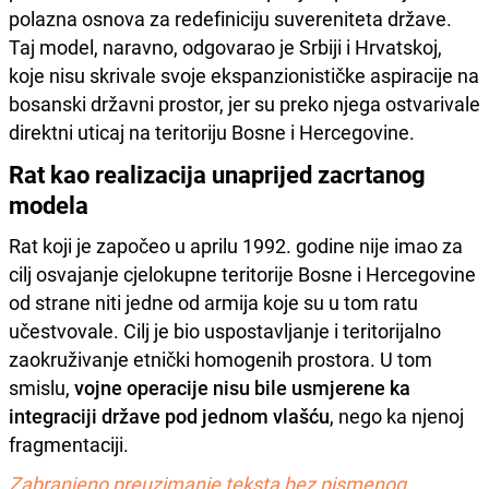
polazna osnova za redefiniciju suvereniteta države.
Taj model, naravno, odgovarao je Srbiji i Hrvatskoj,
koje nisu skrivale svoje ekspanzionističke aspiracije na
bosanski državni prostor, jer su preko njega ostvarivale
direktni uticaj na teritoriju Bosne i Hercegovine.
Rat kao realizacija unaprijed zacrtanog
modela
Rat koji je započeo u aprilu 1992. godine nije imao za
cilj osvajanje cjelokupne teritorije Bosne i Hercegovine
od strane niti jedne od armija koje su u tom ratu
učestvovale. Cilj je bio uspostavljanje i teritorijalno
zaokruživanje etnički homogenih prostora. U tom
smislu,
vojne operacije nisu bile usmjerene ka
integraciji države pod jednom vlašću
, nego ka njenoj
fragmentaciji.
Zabranjeno preuzimanje teksta bez pismenog