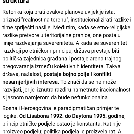
struktura
Retorika koja prati ovakve planove uvijek je ista:
priznati "realnost na terenu", institucionalizirati razlike i
time spriječiti nasilje. Međutim, kada se etno-religijske
razlike pretvore u teritorijalne granice, one postaju
linije razdvajanja suvereniteta. A kada se suverenitet
razdvoji po etničkom principu, država prestaje biti
politička zajednica građana i postaje arena trajnog
pregovaranja između kolektivnih identiteta. Takva
država, nažalost,
postaje bojno polje i konflikt
nesamjerljivih interesa
. To znači da se ne može
razvijati, jer je iznutra razdiru nametnute iracionalnosti
s jasnom namjerom da bude nefunkcionalna.
Bosna i Hercegovina je paradigmatičan primjer te
logike.
Od Lisabona 1992. do Daytona 1995. godine
,
princip etničke podjele ostao je konstanta. Rat nije
proizveo podjelu; politika podjela je proizvela rat. A