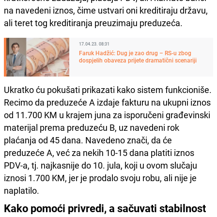
na navedeni iznos, čime ustvari oni kreditiraju državu,
ali teret tog kreditiranja preuzimaju preduzeća.
17.04.23. 08:31
Faruk Hadžić: Dug je zao drug – RS-u zbog
dospjelih obaveza prijete dramatični scenariji
Ukratko ću pokušati prikazati kako sistem funkcioniše.
Recimo da preduzeće A izdaje fakturu na ukupni iznos
od 11.700 KM u krajem juna za isporučeni građevinski
materijal prema preduzeću B, uz navedeni rok
plaćanja od 45 dana. Navedeno znači, da će
preduzeće A, već za nekih 10-15 dana platiti iznos
PDV-a, tj. najkasnije do 10. jula, koji u ovom slučaju
iznosi 1.700 KM, jer je prodalo svoju robu, ali nije je
naplatilo.
Kako pomoći privredi, a sačuvati stabilnost