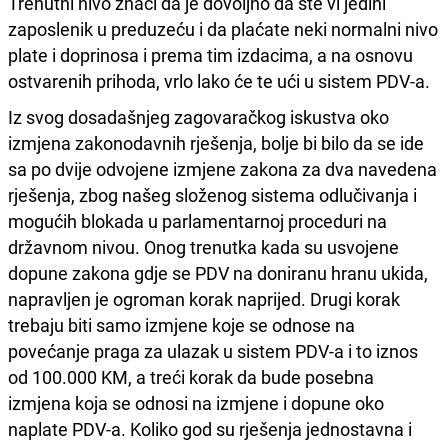
Trenutni nivo znači da je dovoljno da ste vi jedini
zaposlenik u preduzeću i da plaćate neki normalni nivo
plate i doprinosa i prema tim izdacima, a na osnovu
ostvarenih prihoda, vrlo lako će te ući u sistem PDV-a.
Iz svog dosadašnjeg zagovaračkog iskustva oko
izmjena zakonodavnih rješenja, bolje bi bilo da se ide
sa po dvije odvojene izmjene zakona za dva navedena
rješenja, zbog našeg složenog sistema odlučivanja i
mogućih blokada u parlamentarnoj proceduri na
državnom nivou. Onog trenutka kada su usvojene
dopune zakona gdje se PDV na doniranu hranu ukida,
napravljen je ogroman korak naprijed. Drugi korak
trebaju biti samo izmjene koje se odnose na
povećanje praga za ulazak u sistem PDV-a i to iznos
od 100.000 KM, a treći korak da bude posebna
izmjena koja se odnosi na izmjene i dopune oko
naplate PDV-a. Koliko god su rješenja jednostavna i