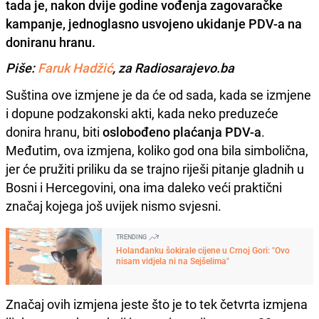
tada je, nakon dvije godine vođenja zagovaračke
kampanje, jednoglasno usvojeno ukidanje PDV-a na
doniranu hranu.
Piše:
Faruk Hadžić
, za Radiosarajevo.ba
Suština ove izmjene je da će od sada, kada se izmjene
i dopune podzakonski akti, kada neko preduzeće
donira hranu, biti
oslobođeno plaćanja PDV-a
.
Međutim, ova izmjena, koliko god ona bila simbolična,
jer će pružiti priliku da se trajno riješi pitanje gladnih u
Bosni i Hercegovini, ona ima daleko veći praktični
značaj kojega još uvijek nismo svjesni.
TRENDING
Holanđanku šokirale cijene u Crnoj Gori: "Ovo
nisam vidjela ni na Sejšelima"
Značaj ovih izmjena jeste što je to tek četvrta izmjena