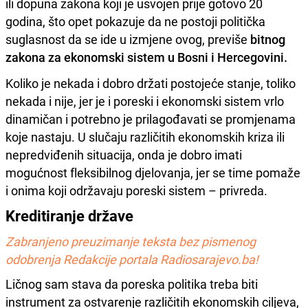
ili dopuna zakona koji je usvojen prije gotovo 20
godina, što opet pokazuje da ne postoji politička
suglasnost da se ide u izmjene ovog, previše
bitnog
zakona za ekonomski sistem u Bosni i Hercegovini.
Koliko je nekada i dobro držati postojeće stanje, toliko
nekada i nije, jer je i poreski i ekonomski sistem vrlo
dinamičan i potrebno je prilagođavati se promjenama
koje nastaju. U slučaju različitih ekonomskih kriza ili
nepredviđenih situacija, onda je dobro imati
mogućnost fleksibilnog djelovanja, jer se time pomaže
i onima koji održavaju poreski sistem – privreda.
Kreditiranje države
Zabranjeno preuzimanje teksta bez pismenog
odobrenja Redakcije portala Radiosarajevo.ba!
Ličnog sam stava da poreska politika treba biti
instrument za ostvarenje različitih ekonomskih ciljeva,