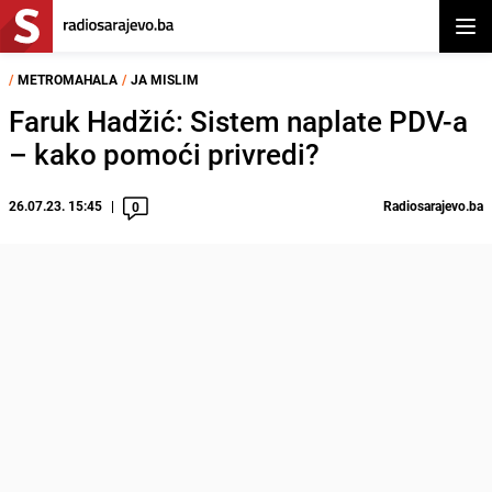
Otvor
/
METROMAHALA
/
JA MISLIM
Faruk Hadžić: Sistem naplate PDV-a
– kako pomoći privredi?
26.07.23. 15:45
Radiosarajevo.ba
0