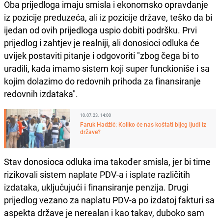
Oba prijedloga imaju smisla i ekonomsko opravdanje
iz pozicije preduzeća, ali iz pozicije države, teško da bi
ijedan od ovih prijedloga uspio dobiti podršku. Prvi
prijedlog i zahtjev je realniji, ali donosioci odluka će
uvijek postaviti pitanje i odgovoriti "zbog čega bi to
uradili, kada imamo sistem koji super funckioniše i sa
kojim dolazimo do redovnih prihoda za finansiranje
redovnih izdataka".
10.07.23. 14:00
Faruk Hadžić: Koliko će nas koštati bijeg ljudi iz
države?
Stav donosioca odluka ima također smisla, jer bi time
rizikovali sistem naplate PDV-a i isplate različitih
izdataka, uključujući i finansiranje penzija. Drugi
prijedlog vezano za naplatu PDV-a po izdatoj fakturi sa
aspekta države je nerealan i kao takav, duboko sam