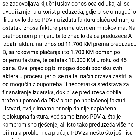
se zadovoljava ključni uslov donosioca odluka, ali se
uvodi izmjena u korist preduzeća, gdje bi se omogućilo
ili uslovilo da se PDV na izdatu fakturu plaća odmah, a
ostatak iznosa fakture prema utvrđenim rokovima. Na
prethodnom primjeru bi to značilo da će preduzeće A
izdati fakturu na iznos od 11.700 KM prema preduzeću
B, sa rokovima plaćanja i to 1.700 KM odmah po
prijemu fakture, te ostatak 10.000 KM u roku od 45
dana. Ovaj prijedlog bi mogao dobiti podršku svih
aktera u procesu jer bi se na taj način država zaštitila
od mogućih zloupotreba ili nedostatka sredstava za
finansiranje izdataka, dok bi se preduzeća dobila
traženu pomoć da PDV plate po naplaćenoj fakturi.
Ustvari, ovdje imamo princip da nije naplaćena
cjelokupna faktura, već samo iznos PDV-a, što je
kompromisno rješenje, ali isto tako preduzeća više ne
bi imala problem da plaćaju PDV za nešto što još nisu