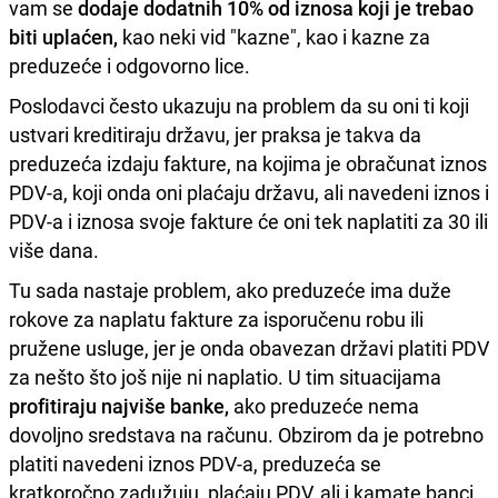
vam se
dodaje dodatnih 10% od iznosa koji je trebao
biti uplaćen,
kao neki vid "kazne", kao i kazne za
preduzeće i odgovorno lice.
Poslodavci često ukazuju na problem da su oni ti koji
ustvari kreditiraju državu, jer praksa je takva da
preduzeća izdaju fakture, na kojima je obračunat iznos
PDV-a, koji onda oni plaćaju državu, ali navedeni iznos i
PDV-a i iznosa svoje fakture će oni tek naplatiti za 30 ili
više dana.
Tu sada nastaje problem, ako preduzeće ima duže
rokove za naplatu fakture za isporučenu robu ili
pružene usluge, jer je onda obavezan državi platiti PDV
za nešto što još nije ni naplatio. U tim situacijama
profitiraju najviše banke,
ako preduzeće nema
dovoljno sredstava na računu. Obzirom da je potrebno
platiti navedeni iznos PDV-a, preduzeća se
kratkoročno zadužuju, plaćaju PDV, ali i kamate banci