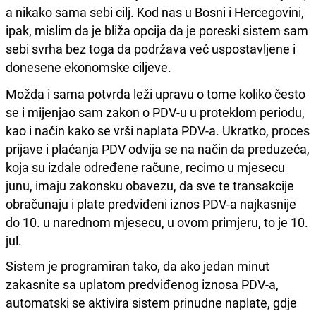
a nikako sama sebi cilj. Kod nas u Bosni i Hercegovini,
ipak, mislim da je bliža opcija da je poreski sistem sam
sebi svrha bez toga da podržava već uspostavljene i
donesene ekonomske ciljeve.
Možda i sama potvrda leži upravu o tome koliko često
se i mijenjao sam zakon o PDV-u u proteklom periodu,
kao i način kako se vrši naplata PDV-a. Ukratko, proces
prijave i plaćanja PDV odvija se na način da preduzeća,
koja su izdale određene račune, recimo u mjesecu
junu, imaju zakonsku obavezu, da sve te transakcije
obračunaju i plate predviđeni iznos PDV-a najkasnije
do 10. u narednom mjesecu, u ovom primjeru, to je 10.
jul.
Sistem je programiran tako, da ako jedan minut
zakasnite sa uplatom predviđenog iznosa PDV-a,
automatski se aktivira sistem prinudne naplate, gdje