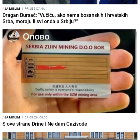
/
JA MISLIM
I
PRIJE 5 DANA
Dragan Bursać: "Vučiću, ako nema bosanskih i hrvatskih
Srba, moraju li svi onda u Srbiju?"
/
JA MISLIM
I
01.08.26. 08:55
S ove strane Drine | Ne dam Gazivode