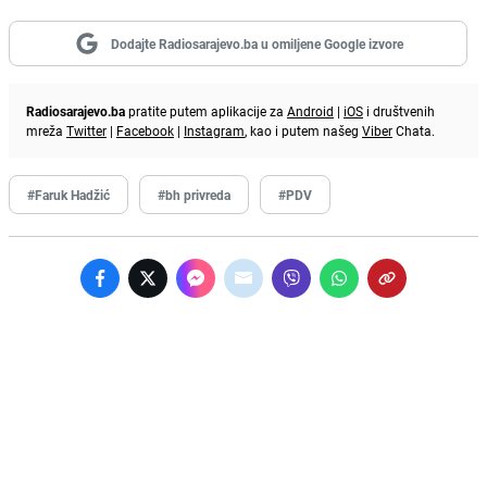
Dodajte Radiosarajevo.ba u omiljene Google izvore
Radiosarajevo.ba
pratite putem aplikacije za
Android
|
iOS
i društvenih
mreža
Twitter
|
Facebook
|
Instagram
, kao i putem našeg
Viber
Chata.
#Faruk Hadžić
#bh privreda
#PDV