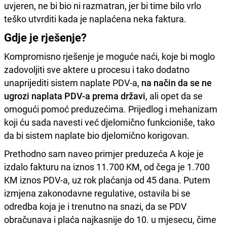
uvjeren, ne bi bio ni razmatran, jer bi time bilo vrlo
teško utvrditi kada je naplaćena neka faktura.
Gdje je rješenje?
Kompromisno rješenje je moguće naći, koje bi moglo
zadovoljiti sve aktere u procesu i tako dodatno
unaprijediti sistem naplate PDV-a,
na način da se ne
ugrozi naplata PDV-a prema državi
, ali opet da se
omogući pomoć preduzećima. Prijedlog i mehanizam
koji ću sada navesti već djelomično funkcioniše, tako
da bi sistem naplate bio djelomično korigovan.
Prethodno sam naveo primjer preduzeća A koje je
izdalo fakturu na iznos 11.700 KM, od čega je 1.700
KM iznos PDV-a, uz rok plaćanja od 45 dana. Putem
izmjena zakonodavne regulative, ostavila bi se
odredba koja je i trenutno na snazi, da se PDV
obračunava i plaća najkasnije do 10. u mjesecu, čime