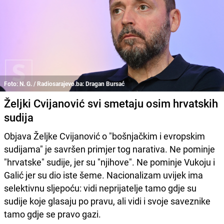
Foto: N. G. / Radiosarajevo.ba: Dragan Bursać
Željki Cvijanović svi smetaju osim hrvatskih
sudija
Objava Željke Cvijanović o "bošnjačkim i evropskim
sudijama" je savršen primjer tog narativa. Ne pominje
"hrvatske" sudije, jer su "njihove". Ne pominje Vukoju i
Galić jer su dio iste šeme. Nacionalizam uvijek ima
selektivnu sljepoću: vidi neprijatelje tamo gdje su
sudije koje glasaju po pravu, ali vidi i svoje saveznike
tamo gdje se pravo gazi.