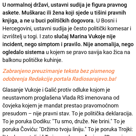
U normalnoj državi, ustavni sudija je figura pravnog
askete. Muškarac ili žena koji sjede u tišini pravnih
knjiga, a ne u buci političkih dogovora
. U Bosni i
Hercegovini, ustavni sudija je često politički komesar i
izvrištelj u togi. I zato
slučaj Marina Vukoje nije
incident, nego simptom i pravilo. Nije anomalija, nego
ogledalo sistema
u kojem se pravo savija kao žica na
balkonu političke kuhinje.
Zabranjeno preuzimanje teksta bez pismenog
odobrenja Redakcije portala Radiosarajevo.ba!
Glasanje Vukoje i Galić protiv odluke kojom je
neustavnom proglašena Vlada RS imenovana od
čovjeka kojem je mandat prestao pravomoćnom
presudom – nije pravni stav. To je politička deklaracija.
To je poruka Dodiku: "Tu smo, druže. Ne brini." To je
poruka Čoviću: "Držimo tvoju liniju." To je poruka Trojki: