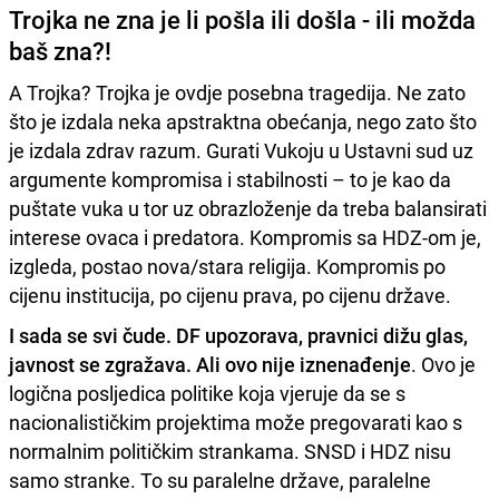
Trojka ne zna je li pošla ili došla - ili možda
baš zna?!
A Trojka? Trojka je ovdje posebna tragedija. Ne zato
što je izdala neka apstraktna obećanja, nego zato što
je izdala zdrav razum. Gurati Vukoju u Ustavni sud uz
argumente kompromisa i stabilnosti – to je kao da
puštate vuka u tor uz obrazloženje da treba balansirati
interese ovaca i predatora. Kompromis sa HDZ-om je,
izgleda, postao nova/stara religija. Kompromis po
cijenu institucija, po cijenu prava, po cijenu države.
I sada se svi čude. DF upozorava, pravnici dižu glas,
javnost se zgražava. Ali ovo nije iznenađenje
. Ovo je
logična posljedica politike koja vjeruje da se s
nacionalističkim projektima može pregovarati kao s
normalnim političkim strankama. SNSD i HDZ nisu
samo stranke. To su paralelne države, paralelne