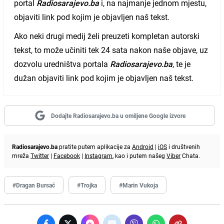
portal
Radiosarajevo.ba
i, na najmanje jednom mjestu,
objaviti link pod kojim je objavljen naš tekst.
Ako neki drugi medij želi preuzeti kompletan autorski
tekst, to može učiniti tek 24 sata nakon naše objave, uz
dozvolu uredništva portala
Radiosarajevo.ba
, te je
dužan objaviti link pod kojim je objavljen naš tekst.
Dodajte Radiosarajevo.ba u omiljene Google izvore
Radiosarajevo.ba
pratite putem aplikacije za
Android
|
iOS
i društvenih
mreža
Twitter
|
Facebook
|
Instagram
, kao i putem našeg
Viber
Chata.
#Dragan Bursać
#Trojka
#Marin Vukoja