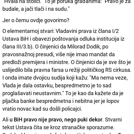
"Hvala na stolici." To je poruka građanima: "Pravo je za
budale, a jači tlači i na sudu."
Jer o čemu ovdje govorimo?
O elementarnoj stvari: Vladavini prava iz člana I/2
Ustava BiH i obavezi poštovanja odluka institucija iz
člana III/3.b). O činjenici da Milorad Dodik, po
pravosnažnoj presudi, više nije imao mandat da
predloži premijera i ministre. O činjenici da je sve što je
uslijedilo bila pravna farsa u režiji političkog RS cirkusa.
I onda imate dvojicu sudija koji kažu: "Ma nema veze,
Vlada je dala ostavku, bespredmetno je to sad
proglašavati neustavnim." To je kao da kažete da je
pljačka banke bespredmetna i nebitna jer je lopov
vratio novac kad su došli policajci.
Ali
u BiH pravo nije pravo, nego puki dekor
. Stvarni
tekst Ustava čita se kroz stranačke sporazume.