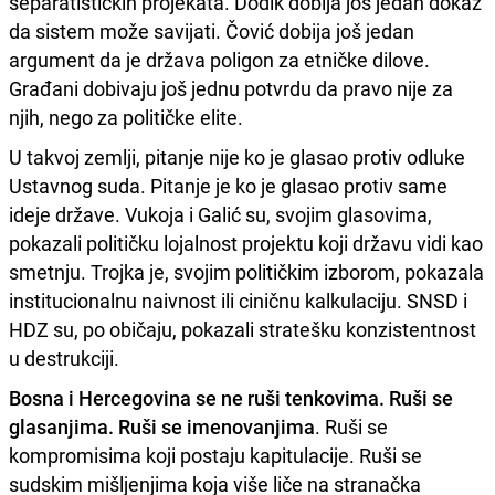
separatističkih projekata. Dodik dobija još jedan dokaz
da sistem može savijati. Čović dobija još jedan
argument da je država poligon za etničke dilove.
Građani dobivaju još jednu potvrdu da pravo nije za
njih, nego za političke elite.
U takvoj zemlji, pitanje nije ko je glasao protiv odluke
Ustavnog suda. Pitanje je ko je glasao protiv same
ideje države. Vukoja i Galić su, svojim glasovima,
pokazali političku lojalnost projektu koji državu vidi kao
smetnju. Trojka je, svojim političkim izborom, pokazala
institucionalnu naivnost ili ciničnu kalkulaciju. SNSD i
HDZ su, po običaju, pokazali stratešku konzistentnost
u destrukciji.
Bosna i Hercegovina se ne ruši tenkovima. Ruši se
glasanjima. Ruši se imenovanjima
. Ruši se
kompromisima koji postaju kapitulacije. Ruši se
sudskim mišljenjima koja više liče na stranačka