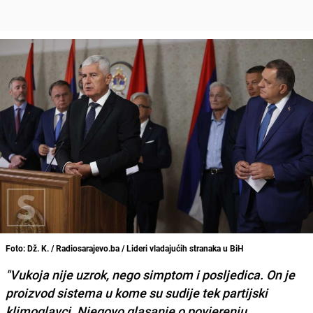
Foto: Dž. K. / Radiosarajevo.ba / Lideri vladajućih stranaka u BiH
"Vukoja nije uzrok, nego simptom i posljedica. On je
proizvod sistema u kome su sudije tek partijski
klimoglavci. Njegovo glasanje o povjerenju