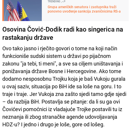
TRENDING
Grupa američkih senatora i zastupnika traži
ponovno uvođenje sankcija zvaničnicima RS-a
Osovina Čović-Dodik radi kao singerica na
rastakanju države
Ovo tako jasno i rječito govori o tome na koji način
funkcioniše sudski sistem u državi po pijačnom
zakonu "ja tebi, ti meni", a sve sa ciljem uništavanja i
ponižavanja države Bosne i Hercegovine. Ako tome
dodamo nesposobnu Trojku koja je baš Vukoju gurala
u ovaj saziv, situacija po BiH ide sa loše na goru. I to
traje i traje. Jer Vukoja zna zašto sjedi tamo gdje sjedi
– da razbija BiH. Postavlja se pitanje: da li su ga ovi
Čovićevi pomoćnici iz vladajuće Trojke postavili tu iz
neznanja ili zbog stranačke agende udovoljavanja
HDZ-u? I jedno i drugo je loše, gore od lošeg.