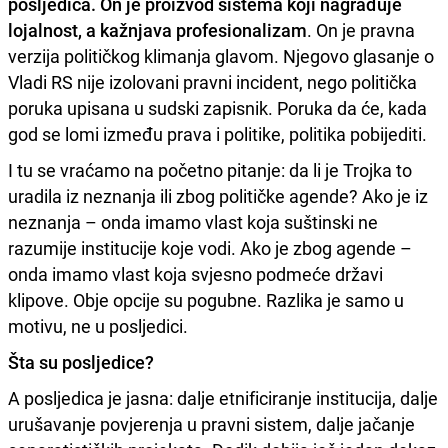
posljedica. On je proizvod sistema koji nagrađuje
lojalnost, a kažnjava profesionalizam
. On je pravna
verzija političkog klimanja glavom. Njegovo glasanje o
Vladi RS nije izolovani pravni incident, nego politička
poruka upisana u sudski zapisnik. Poruka da će, kada
god se lomi između prava i politike, politika pobijediti.
I tu se vraćamo na početno pitanje: da li je Trojka to
uradila iz neznanja ili zbog političke agende? Ako je iz
neznanja – onda imamo vlast koja suštinski ne
razumije institucije koje vodi. Ako je zbog agende –
onda imamo vlast koja svjesno podmeće državi
klipove. Obje opcije su pogubne. Razlika je samo u
motivu, ne u posljedici.
Šta su posljedice?
A posljedica je jasna: dalje etnificiranje institucija, dalje
urušavanje povjerenja u pravni sistem, dalje jačanje