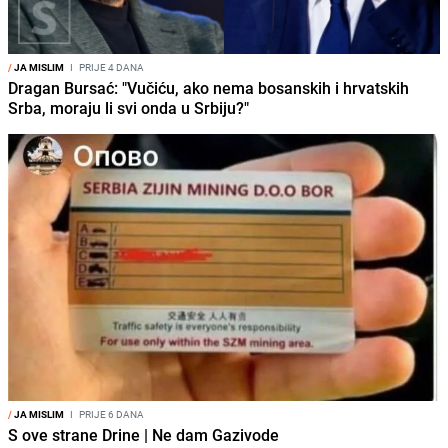
/
JA MISLIM
I
PRIJE 4 DANA
Dragan Bursać: "Vučiću, ako nema bosanskih i hrvatskih
Srba, moraju li svi onda u Srbiju?"
/
JA MISLIM
I
PRIJE 6 DANA
S ove strane Drine | Ne dam Gazivode