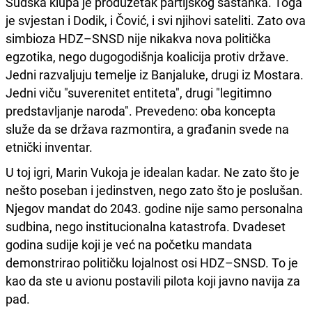
Sudska klupa je produžetak partijskog sastanka. Toga
je svjestan i Dodik, i Čović, i svi njihovi sateliti. Zato ova
simbioza HDZ–SNSD nije nikakva nova politička
egzotika, nego dugogodišnja koalicija protiv države.
Jedni razvaljuju temelje iz Banjaluke, drugi iz Mostara.
Jedni viču "suverenitet entiteta", drugi "legitimno
predstavljanje naroda". Prevedeno: oba koncepta
služe da se država razmontira, a građanin svede na
etnički inventar.
U toj igri, Marin Vukoja je idealan kadar. Ne zato što je
nešto poseban i jedinstven, nego zato što je poslušan.
Njegov mandat do 2043. godine nije samo personalna
sudbina, nego institucionalna katastrofa. Dvadeset
godina sudije koji je već na početku mandata
demonstrirao političku lojalnost osi HDZ–SNSD. To je
kao da ste u avionu postavili pilota koji javno navija za
pad.