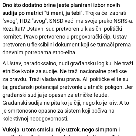
Ono što dodatno brine jeste planirani izbor novih
sudija po matrici "ti meni, ja tebi"
. Trojka će izabrati
"svog", HDZ "svog", SNSD već ima svoje preko NSRS-a.
Rezultat? Ustavni sud pretvoren u klasični politički
komitet. Pravo pretvoreno u pregovarački čip. Ustav
pretvoren u fleksibilni dokument koji se tumači prema
dnevnim potrebama etno-elita.
A Ustav, paradoksalno, nudi građansku logiku. Ne traži
etničke kvote za sudije. Ne traži nacionalne prefikse
za pravdu. Traži vladavinu prava. Ali političke elite su
taj građanski potencijal pretvorile u etnički poligon. Jer
građanski sudija je opasan za etničke feude.
Građanski sudija ne pita ko je čiji, nego ko je kriv. A to
je smrtonosno opasno za sistem koji počiva na
kolektivnoj neodgovornosti.
Vukoja, u tom smislu, nije uzrok, nego simptom i