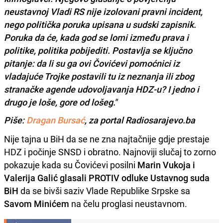
neustavnoj Vladi RS nije izolovani pravni incident,
nego politička poruka upisana u sudski zapisnik.
Poruka da će, kada god se lomi između prava i
politike, politika pobijediti. Postavlja se ključno
pitanje: da li su ga ovi Čovićevi pomoćnici iz
vladajuće Trojke postavili tu iz neznanja ili zbog
stranačke agende udovoljavanja HDZ-u? I jedno i
drugo je loše, gore od lošeg."
Piše:
Dragan Bursać
, za portal Radiosarajevo.ba
Nije tajna u BiH da se ne zna najtačnije gdje prestaje
HDZ i počinje SNSD i obratno. Najnoviji slučaj to zorno
pokazuje kada su Čovićevi posilni
Marin Vukoja i
Valerija Galić glasali PROTIV odluke Ustavnog suda
BiH
da se bivši saziv Vlade Republike Srpske sa
Savom Minićem
na čelu proglasi neustavnom.